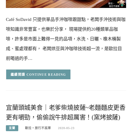
Café SoDavid 只提供單品手沖咖啡跟甜點，老闆手沖技術與咖
啡知識非常豐富，也樂於分享， 現場提供約20種類單品咖
啡，許多是市面上難得一見的品項，水洗、日曬、橡木桶製
成、蜜處理都有， 老闆烘豆與沖咖啡技術超一流，是歐拉目
前喝過的手…
CONTINUE READING
宜蘭頭城美食｜老爹柴燒披薩~老麵麵皮更香
更有嚼勁，偷偷說牛排超厲害！(窯烤披薩)
宜蘭
歐拉。旅行不孤單
2020-05-23