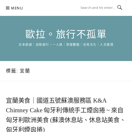
Skip
MENU
to
content
歐拉。旅行不孤單
日本旅遊｜自助旅行｜一人旅｜深度體驗｜在地文化｜人文風情
標籤:
宜蘭
宜蘭美食｜國道五號蘇澳服務區 K&A
Chimney Cake 匈牙利傳統手工煙囪捲 ~ 來自
匈牙利歐洲美食 (蘇澳休息站、休息站美食、
匈牙利煙囪捲)