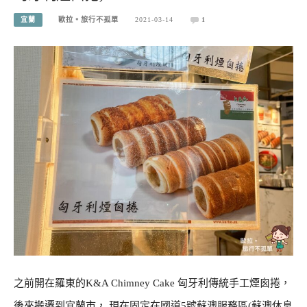
宜蘭
歐拉。旅行不孤單
2021-03-14
1
之前開在羅東的K&A Chimney Cake 匈牙利傳統手工煙囪捲，
後來搬遷到宜蘭市， 現在固定在國道5號蘇澳服務區(蘇澳休息