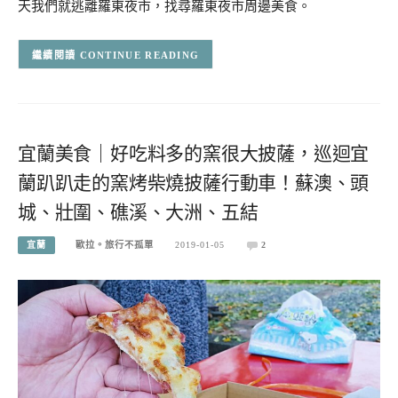
天我們就逃離羅東夜市，找尋羅東夜市周邊美食。
CONTINUE READING
宜蘭美食｜好吃料多的窯很大披薩，巡迴宜
蘭趴趴走的窯烤柴燒披薩行動車！蘇澳、頭
城、壯圍、礁溪、大洲、五結
宜蘭
歐拉。旅行不孤單
2019-01-05
2