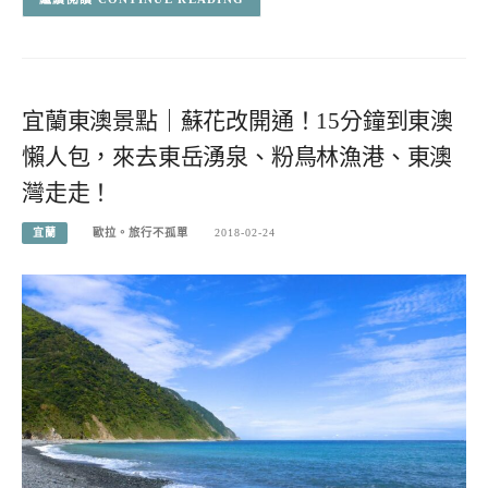
宜蘭東澳景點｜蘇花改開通！15分鐘到東澳
懶人包，來去東岳湧泉、粉鳥林漁港、東澳
灣走走！
宜蘭
歐拉。旅行不孤單
2018-02-24