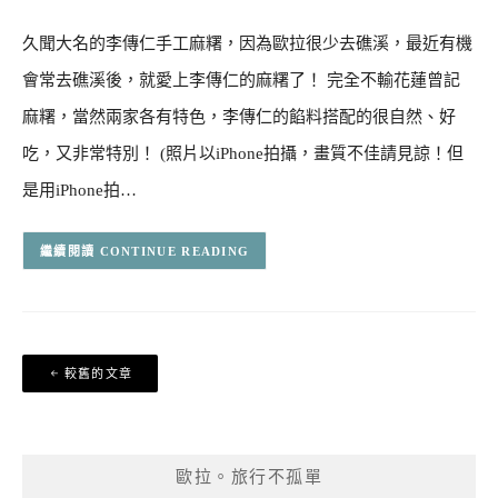
久聞大名的李傳仁手工麻糬，因為歐拉很少去礁溪，最近有機
會常去礁溪後，就愛上李傳仁的麻糬了！ 完全不輸花蓮曾記
麻糬，當然兩家各有特色，李傳仁的餡料搭配的很自然、好
吃，又非常特別！ (照片以iPhone拍攝，畫質不佳請見諒！但
是用iPhone拍…
CONTINUE READING
文
較舊的文章
章
導
覽
歐拉。旅行不孤單