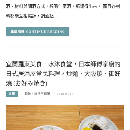
酒、材料與調酒方式，想喝什麼酒，都調得出來， 而且各材
料都能互相協調，調酒起…
CONTINUE READING
宜蘭羅東美食｜水沐食堂，日本師傅掌廚的
日式居酒屋常民料理，炒麵、大阪燒、御好
燒 (お好み焼き)
宜蘭
歐拉。旅行不孤單
2018-03-17