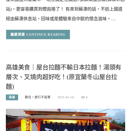
站)，更容易購買到煙囪捲了！ 有來到蘇澳的話，不妨上國道
經由蘇澳休息站，回味或是體驗來自中歐的懷念滋味。…
CONTINUE READING
高雄美食｜屋台拉麵不輸日本拉麵！湯頭有
層次、叉燒肉超好吃！(原宜蘭冬山屋台拉
麵)
高雄
歐拉。旅行不孤單
2021-01-10
5