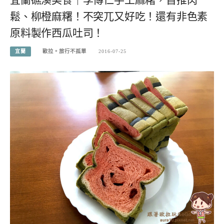
宜蘭礁溪美食｜李傳仁手工麻糬，首推肉
鬆、柳橙麻糬！不突兀又好吃！還有非色素
原料製作西瓜吐司！
宜蘭
歐拉。旅行不孤單
2016-07-25