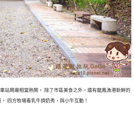
車站周邊相當熱鬧， 除了市區美食之外，還有龍鳳漁港新鮮的
道， 四方牧場看乳牛擠奶秀，與小牛互動！