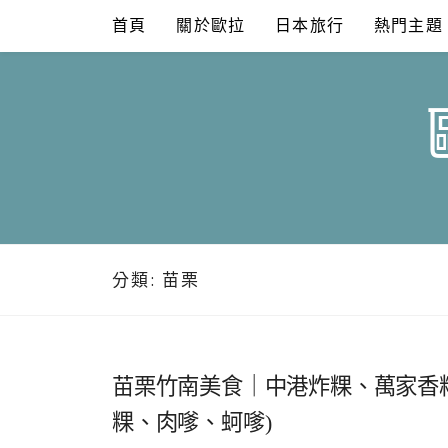
Skip
首頁
關於歐拉
日本旅行
熱門主題
to
content
分類:
苗栗
苗栗竹南美食｜中港炸粿、萬家香粔
粿、肉嗲、蚵嗲)