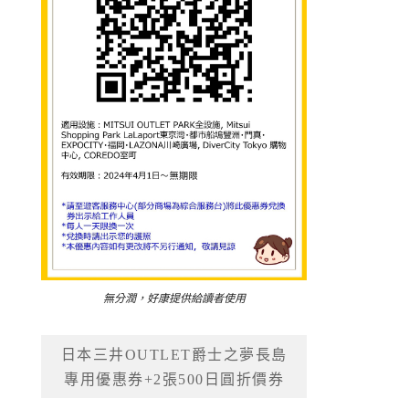
無分潤，好康提供給讀者使用
日本三井OUTLET爵士之夢長島
專用優惠券+2張500日圓折價券