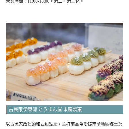
營業時間：11:00-18:00，週二、週三休。
古民家伊東邸 とうまん屋 末廣製菓
以古民家改建的和式甜點屋，主打商品為愛媛南予地區鄉土菓