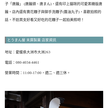
子「唐饅」 (唐饅頭、唐まん)，還有印上貓咪的可愛黑糖版唐
饅。店內還有賣花糰子與御手洗糰子(醬油丸子)，喜歡拍照的
話，不妨買支好看又好吃的花糰子一起拍美照吧！
とうまん屋 末廣製菓 店家資訊
地址：愛媛県大洲市大洲263
電話：080-4034-4461
營業時間：11:00-17:00，週二、週三休。