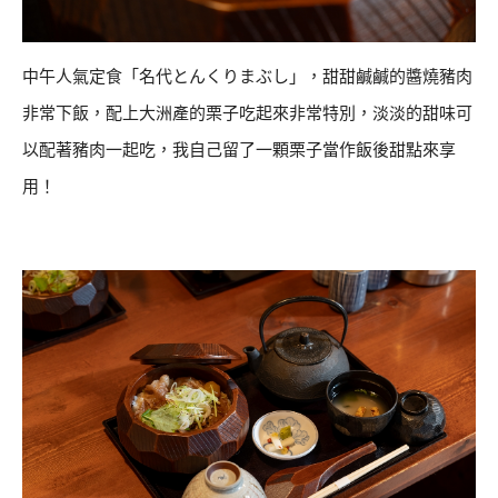
中午人氣定食「名代とんくりまぶし」，甜甜鹹鹹的醬燒豬肉
非常下飯，配上大洲產的栗子吃起來非常特別，淡淡的甜味可
以配著豬肉一起吃，我自己留了一顆栗子當作飯後甜點來享
用！