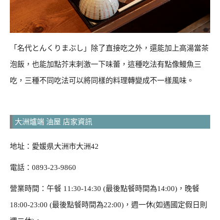
「名代とんくりまぶし」除了直接吃之外，還能加上高湯當茶
泡飯，也能加點芥末刺激一下味蕾，這種吃法有點像鰻魚三
吃，三種不同吃法可以將同樣的料理轉變成不一樣風味。
大洲爐端 油屋 店家資訊
地址：愛媛県大洲市大洲42
電話：0893-23-9860
營業時間：午餐 11:30-14:30 (最後點餐時間為14:00)，晚餐
18:00-23:00 (最後點餐時間為22:00)，週一休(如遇國定假日則