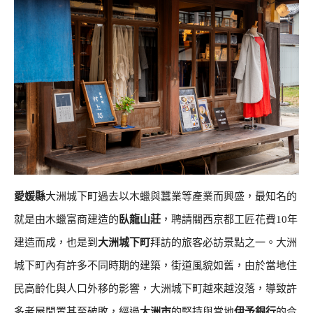
愛媛縣
大洲城下町過去以木蠟與蠶業等產業而興盛，最知名的
就是由木蠟富商建造的
臥龍山莊
，聘請關西京都工匠花費10年
建造而成，也是到
大洲城下町
拜訪的旅客必訪景點之一。大洲
城下町內有許多不同時期的建築，街道風貌如舊，由於當地住
民高齡化與人口外移的影響，大洲城下町越來越沒落，導致許
多老屋閒置甚至破敗，經過
大洲市
的堅持與當地
伊予銀行
的合