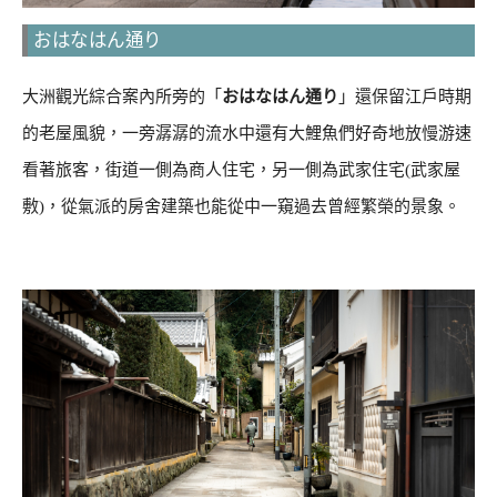
おはなはん通り
大洲觀光綜合案內所旁的「
おはなはん通り
」還保留江戶時期
的老屋風貌，一旁潺潺的流水中還有大鯉魚們好奇地放慢游速
看著旅客，街道一側為商人住宅，另一側為武家住宅(武家屋
敷)，從氣派的房舍建築也能從中一窺過去曾經繁榮的景象。