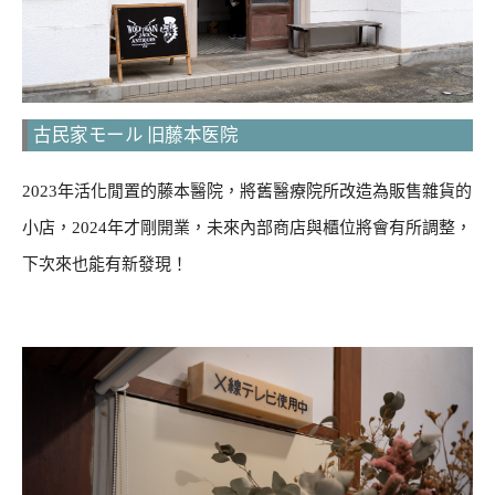
古民家モール 旧藤本医院
2023年活化閒置的藤本醫院，將舊醫療院所改造為販售雜貨的
小店，2024年才剛開業，未來內部商店與櫃位將會有所調整，
下次來也能有新發現！