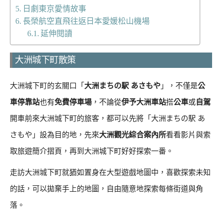
日劇東京愛情故事
長榮航空直飛往返日本愛媛松山機場
延伸閱讀
大洲城下町散策
大洲城下町的玄關口「
大洲まちの駅 あさもや
」，不僅是
公
車停靠站
也有
免費停車場
，不論從
伊予大洲車站
搭
公車
或
自駕
開車前來大洲城下町的旅客，都可以先將「大洲まちの駅 あ
さもや」設為目的地，先來
大洲觀光綜合案內所
看看影片與索
取旅遊簡介摺頁，再到大洲城下町好好探索一番。
走訪大洲城下町就猶如置身在大型遊戲地圖中，喜歡探索未知
的話，可以拋棄手上的地圖，自由隨意地探索每條街道與角
落。