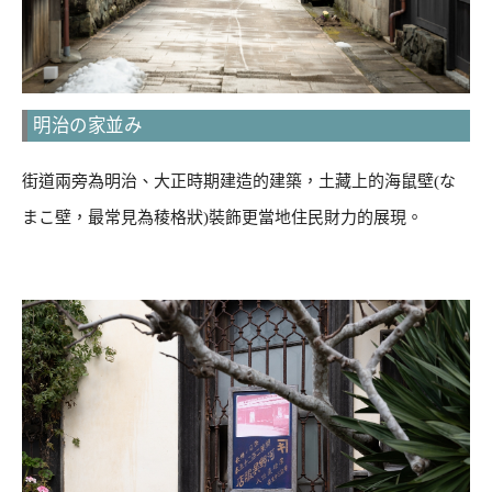
明治の家並み
街道兩旁為明治、大正時期建造的建築，土藏上的海鼠壁(な
まこ壁，最常見為稜格狀)裝飾更當地住民財力的展現。