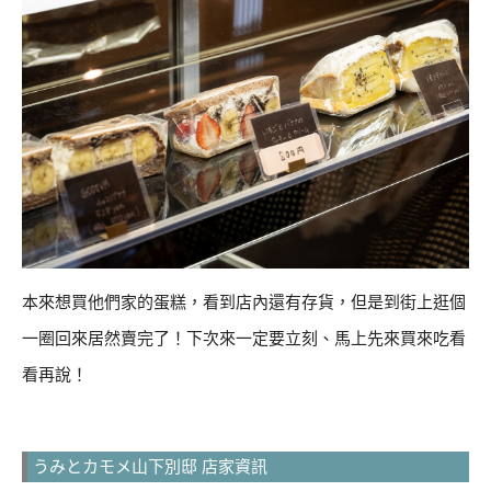
本來想買他們家的蛋糕，看到店內還有存貨，但是到街上逛個
一圈回來居然賣完了！下次來一定要立刻、馬上先來買來吃看
看再說！
うみとカモメ山下別邸 店家資訊