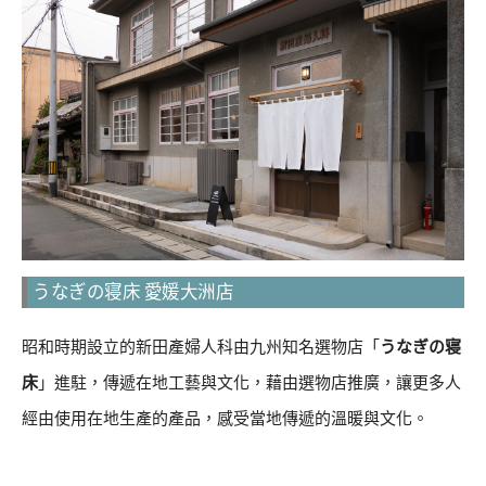
うなぎの寝床 愛媛大洲店
昭和時期設立的新田產婦人科由九州知名選物店「
うなぎの寝
床
」進駐，傳遞在地工藝與文化，藉由選物店推廣，讓更多人
經由使用在地生產的產品，感受當地傳遞的溫暖與文化。