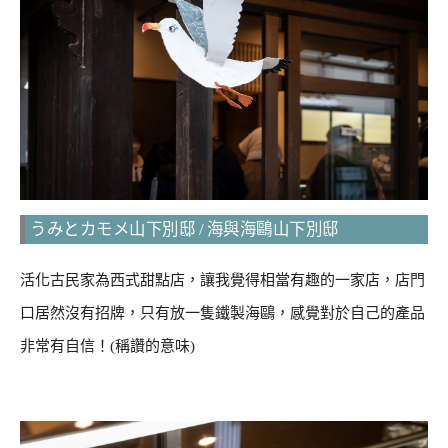
うみとカモメ山下別邸 / 海與海鷗山下別邸
活化古民家為西式甜點店，讓我覺得相當有趣的一家店，店門
口居然沒有招牌，只有放一隻鐵製海鷗，感覺對於自己的產品
非常有自信！(稱讚的意味)