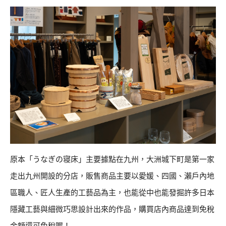
原本「うなぎの寝床」主要據點在九州，大洲城下町是第一家
走出九州開設的分店，販售商品主要以愛媛、四國、瀨戶內地
區職人、匠人生產的工藝品為主，也能從中也能發掘許多日本
隱藏工藝與細微巧思設計出來的作品，購買店內商品達到免稅
金額還可免稅喔！