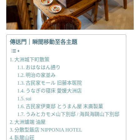
傳送門｜瞬間移動至各主題
大洲城下町散策
おはなはん通り
明治の家並み
古民家モール 旧藤本医院
うなぎの寝床 愛媛大洲店
sui
古民家伊東邸 とうまん屋 末廣製菓
うみとカモメ山下別邸 / 海與海鷗山下別邸
大洲爐端 油屋
分散型飯店 NIPPONIA HOTEL
臥龍山莊