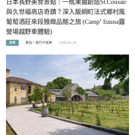
日本長野美食景點｜一瓶果醬創造St.Cousair
與久世福商店奇蹟？深入飯綱町法式鄉村風
葡萄酒莊來段雅緻品酩之旅 (Camp⁺ Iizuna露
營場越野車體驗)
長野
歐拉。旅行不孤單
2026-05-19