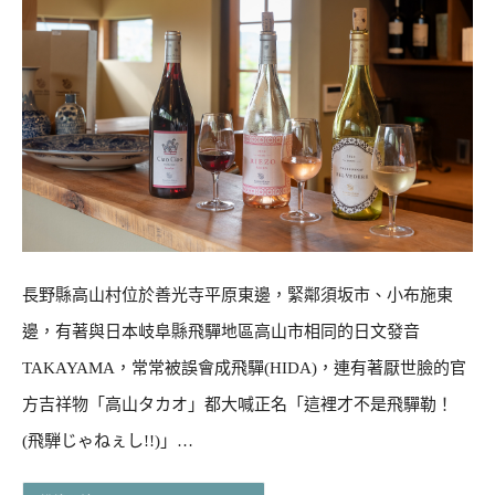
長野縣高山村位於善光寺平原東邊，緊鄰須坂市、小布施東
邊，有著與日本岐阜縣飛驒地區高山市相同的日文發音
TAKAYAMA，常常被誤會成飛驒(HIDA)，連有著厭世臉的官
方吉祥物「高山タカオ」都大喊正名「這裡才不是飛驒勒！
(飛騨じゃねぇし!!)」…