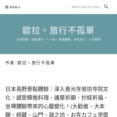
Skip
MENU
to
content
歐拉。旅行不孤單
日本旅遊｜自助旅行｜一人旅｜深度體驗｜在地文化｜人文風情
作者:
歐拉。旅行不孤單
日本長野景點體驗｜深入善光寺宿坊寺院文
化，感受精進料理、護摩祈願、抄經祈福、
坐禪體驗帶來的心靈變化！(大勸進、大本
願、經藏、山門、淵之坊、お寺カフェ早齋