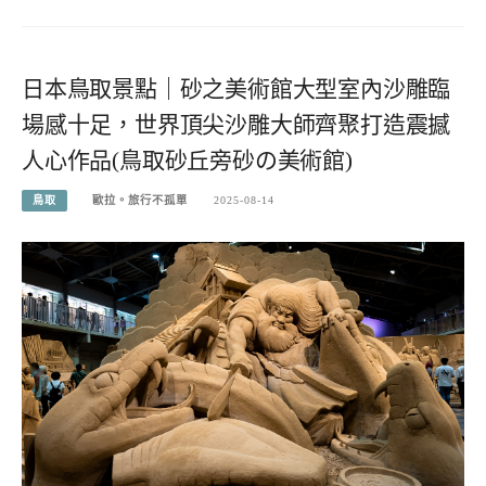
日本鳥取景點｜砂之美術館大型室內沙雕臨
場感十足，世界頂尖沙雕大師齊聚打造震撼
人心作品(鳥取砂丘旁砂の美術館)
鳥取
歐拉。旅行不孤單
2025-08-14