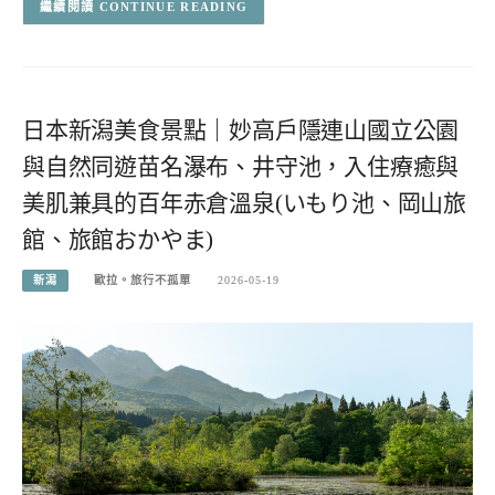
CONTINUE READING
日本新潟美食景點｜妙高戶隱連山國立公園
與自然同遊苗名瀑布、井守池，入住療癒與
美肌兼具的百年赤倉溫泉(いもり池、岡山旅
館、旅館おかやま)
新潟
歐拉。旅行不孤單
2026-05-19