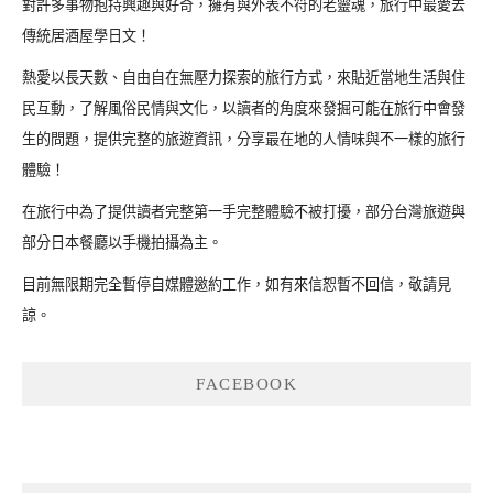
對許多事物抱持興趣與好奇，擁有與外表不符的老靈魂，旅行中最愛去
傳統居酒屋學日文！
熱愛以長天數、自由自在無壓力探索的旅行方式，來貼近當地生活與住
民互動，了解風俗民情與文化，以讀者的角度來發掘可能在旅行中會發
生的問題，提供完整的旅遊資訊，分享最在地的人情味與不一樣的旅行
體驗！
在旅行中為了提供讀者完整第一手完整體驗不被打擾，部分台灣旅遊與
部分日本餐廳以手機拍攝為主。
目前無限期完全暫停自媒體邀約工作，如有來信恕暫不回信，敬請見
諒。
FACEBOOK