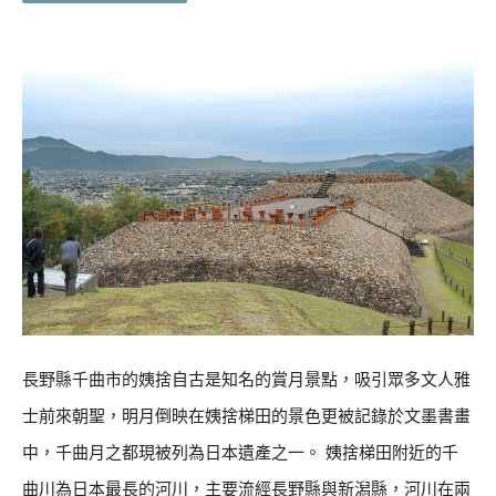
長野縣千曲市的姨捨自古是知名的賞月景點，吸引眾多文人雅
士前來朝聖，明月倒映在姨捨梯田的景色更被記錄於文墨書畫
中，千曲月之都現被列為日本遺產之一。 姨捨梯田附近的千
曲川為日本最長的河川，主要流經長野縣與新潟縣，河川在兩