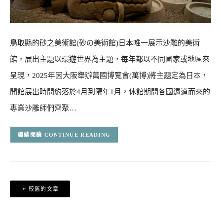
鳥取縣的砂之美術館(砂の美術館)日本唯一展示沙雕的美術
館，展出主題以環遊世界為主題，每年都以不同國家或地區來
呈現，2025年因大阪舉辦萬國博覽會(萬博)將主題定為日本，
開館展出時間約落於4月到隔年1月，休館期間各國遠道而來的
專業沙雕師們齊聚…
CONTINUE READING
文
較舊的文章
章
導