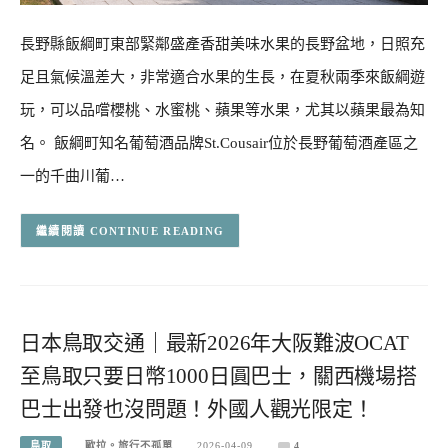
長野縣飯綱町東部緊鄰盛產香甜美味水果的長野盆地，日照充
足且氣候溫差大，非常適合水果的生長，在夏秋兩季來飯綱遊
玩，可以品嚐櫻桃、水蜜桃、蘋果等水果，尤其以蘋果最為知
名。 飯綱町知名葡萄酒品牌St.Cousair位於長野葡萄酒產區之
一的千曲川葡…
CONTINUE READING
日本鳥取交通｜最新2026年大阪難波OCAT
至鳥取只要日幣1000日圓巴士，關西機場搭
巴士出發也沒問題！外國人觀光限定！
鳥取
歐拉。旅行不孤單
2026-04-09
4