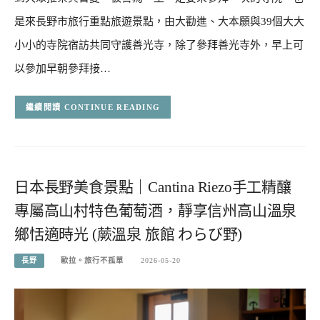
是來長野市旅行重點旅遊景點，由大勸進、大本願與39個大大
小小的寺院宿訪共同守護善光寺，除了參拜善光寺外，早上可
以參加早朝參拜接…
CONTINUE READING
日本長野美食景點｜Cantina Riezo手工精釀
專屬高山村特色葡萄酒，靜享信州高山溫泉
鄉恬適時光 (蕨溫泉 旅館 わらび野)
長野
歐拉。旅行不孤單
2026-05-20