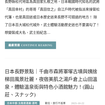
長野縣松代地區為真田家扎根之地，日本戰國時代知名的武將
「真田幸村」的哥哥「真田信之」自江戶時代被指派來接管松
代藩，也是真田迷或日本歷史迷來長野不可錯過的地方！ 除
了日本百大城松代城外，武士體驗活動歷史迷也不要漏勾了！
想變裝成大名、武士拍紀念…
CONTINUE READING
日本長野景點｜千曲市森將軍塚古墳與姨捨
梯田風景壯麗，夜宿美肌之湯戶倉上山田溫
泉，體驗溫泉街與特色小酒館魅力！(圓山
莊、スナック)
日本中部/北陸居酒屋/酒吧
歐拉。旅行不孤單
2025-10-22