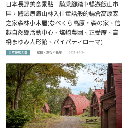
日本長野美食景點｜騎乘腳踏車暢遊飯山市
區，體驗療癒山林入住童話般的鍋倉高原森
之家森林小木屋(なべくら高原・森の家、信
越自然鄉活動中心、塩崎農園、正受庵、高
橋まゆみ人形館、パイパティローマ)
日本傳統工藝
歐拉。旅行不孤單
2025-10-24