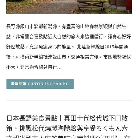
長野縣飯山市緊鄰新潟縣，有豐富的山地森林景觀與自然生
態，非常適合喜歡貼近大自然的旅人來這裡健行，讓身心好好
舒壓放鬆，充足療癒身心的能量。 北陸新幹線自2015年開通
後，可搭乘新幹線抵達飯山市，交通相當方便，市區地勢起伏
不大，非常適合騎著自行…
CONTINUE READING
日本長野美食景點｜真田十代松代城下町散
策、挑戰松代燒製陶體驗與享受ろくもん六