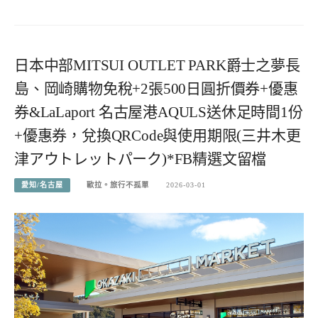
日本中部MITSUI OUTLET PARK爵士之夢長
島、岡崎購物免稅+2張500日圓折價券+優惠
券&LaLaport 名古屋港AQULS送休足時間1份
+優惠券，兌換QRCode與使用期限(三井木更
津アウトレットパーク)*FB精選文留檔
愛知/名古屋
歐拉。旅行不孤單
2026-03-01