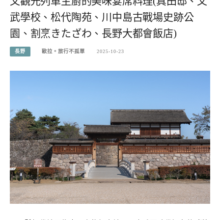
文觀光列車主廚的美味宴席料理(真田邸、文
武學校、松代陶苑、川中島古戰場史跡公
園、割烹きたざわ、長野大都會飯店)
長野
歐拉。旅行不孤單
2025-10-23