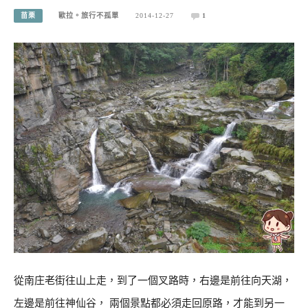
苗栗
歐拉。旅行不孤單
2014-12-27
1
從南庄老街往山上走，到了一個叉路時，右邊是前往向天湖，
左邊是前往神仙谷， 兩個景點都必須走回原路，才能到另一