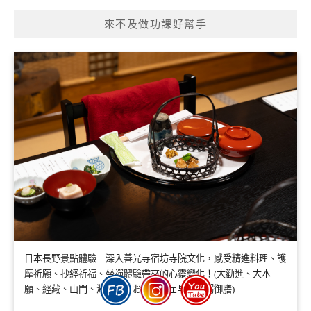
來不及做功課好幫手
日本長野景點體驗｜深入善光寺宿坊寺院文化，感受精進料理、護
摩祈願、抄經祈福、坐禪體驗帶來的心靈變化！(大勸進、大本
願、經藏、山門、淵之坊、お寺カフェ早齋寺粥御膳)