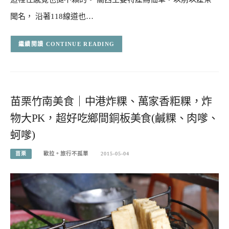
聞名， 沿著118線道也…
CONTINUE READING
苗栗竹南美食｜中港炸粿、萬家香粔粿，炸
物大PK，超好吃鄉間銅板美食(鹹粿、肉嗲、
蚵嗲)
苗栗
歐拉。旅行不孤單
2015-05-04