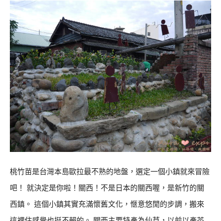
桃竹苗是台灣本島歐拉最不熟的地盤，選定一個小鎮就來冒險
吧！ 就決定是你啦！關西！不是日本的關西喔，是新竹的關
西鎮。 這個小鎮其實充滿懷舊文化，愜意悠閒的步調，搬來
這裡住感覺也挺不賴的。 關西主要特產為仙草，以前以產茶