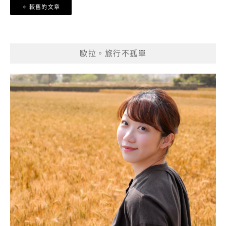
文
較舊的文章
章
導
覽
歐拉。旅行不孤單