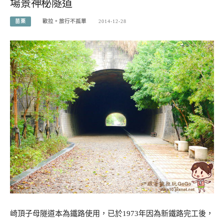
場景神秘隧道
苗栗
歐拉。旅行不孤單
2014-12-28
崎頂子母隧道本為鐵路使用，已於1973年因為新鐵路完工後，