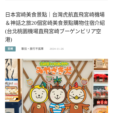
日本宮崎美食景點｜台灣虎航直飛宮崎機場
＆神話之旅20個宮崎美食景點購物住宿介紹
(台北桃園機場直飛宮崎ブーゲンビリア空
港)
宮崎
歐拉。旅行不孤單
2024-11-26