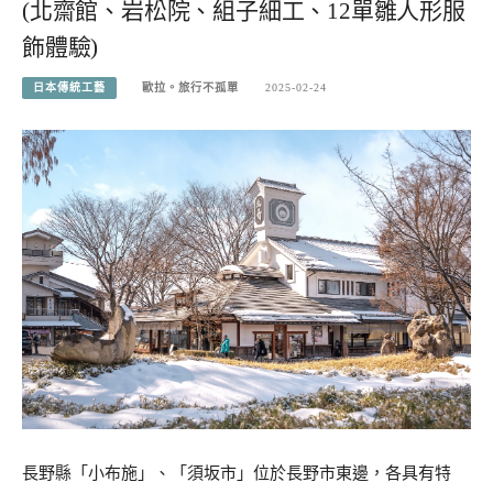
(北齋館、岩松院、組子細工、12單雛人形服
飾體驗)
日本傳統工藝
歐拉。旅行不孤單
2025-02-24
長野縣「小布施」、「須坂市」位於長野市東邊，各具有特