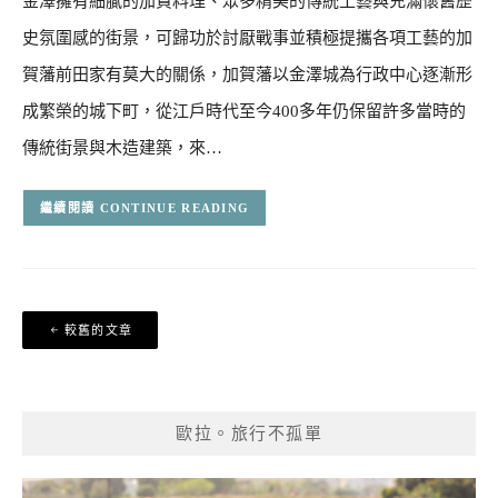
金澤擁有細膩的加賀料理、眾多精美的傳統工藝與充滿懷舊歷
史氛圍感的街景，可歸功於討厭戰事並積極提攜各項工藝的加
賀藩前田家有莫大的關係，加賀藩以金澤城為行政中心逐漸形
成繁榮的城下町，從江戶時代至今400多年仍保留許多當時的
傳統街景與木造建築，來…
CONTINUE READING
文
較舊的文章
章
導
覽
歐拉。旅行不孤單