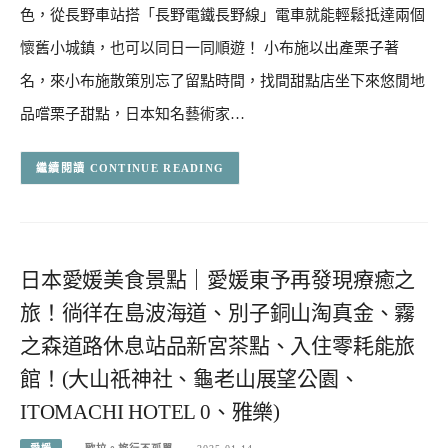
色，從長野車站搭「長野電鐵長野線」電車就能輕鬆抵達兩個
懷舊小城鎮，也可以同日一同順遊！ 小布施以出產栗子著
名，來小布施散策別忘了留點時間，找間甜點店坐下來悠閒地
品嚐栗子甜點，日本知名藝術家…
CONTINUE READING
日本愛媛美食景點｜愛媛東予再發現療癒之
旅！徜徉在島波海道、別子銅山淘真金、霧
之森道路休息站品新宮茶點、入住零耗能旅
館！(大山祇神社、龜老山展望公園、
ITOMACHI HOTEL 0、雅樂)