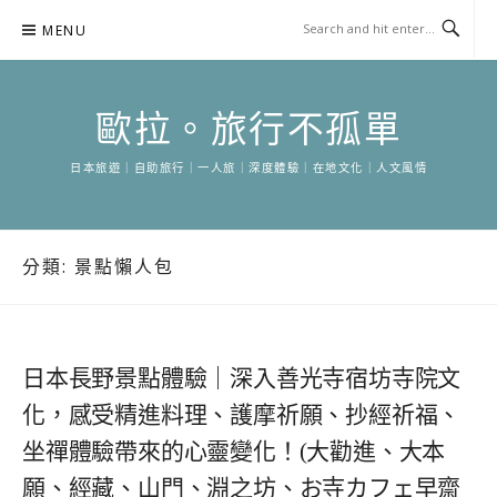
Skip
MENU
to
content
歐拉。旅行不孤單
日本旅遊｜自助旅行｜一人旅｜深度體驗｜在地文化｜人文風情
分類:
景點懶人包
日本長野景點體驗｜深入善光寺宿坊寺院文
化，感受精進料理、護摩祈願、抄經祈福、
坐禪體驗帶來的心靈變化！(大勸進、大本
願、經藏、山門、淵之坊、お寺カフェ早齋