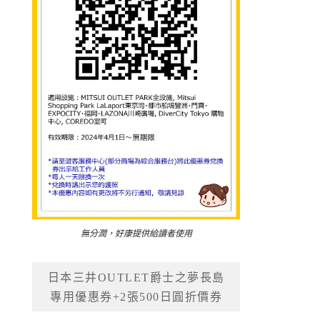
無分潤，好康提供給讀者使用
日本三井OUTLET爵士之夢長島
專用優惠券+2張500日圓折價券