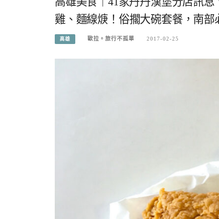
高雄美食｜41家丹丹漢堡分店訊
雞、麵線焿！俗擱大碗套餐，南部必
歐拉。旅行不孤單
2017-02-25
高雄