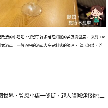
間老屋改造的小酒吧，保留了許多老宅細膩的美感與溫度， 來到 The
最特別的是創意酒單，一般酒吧的酒單大多是制式的調酒， 舉凡泡菜、芥
個世界，質感小店一條街，親人貓咪迎接你(二