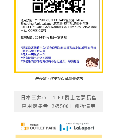
無分潤，好康提供給讀者使用
日本三井OUTLET爵士之夢長島
專用優惠券+2張500日圓折價券