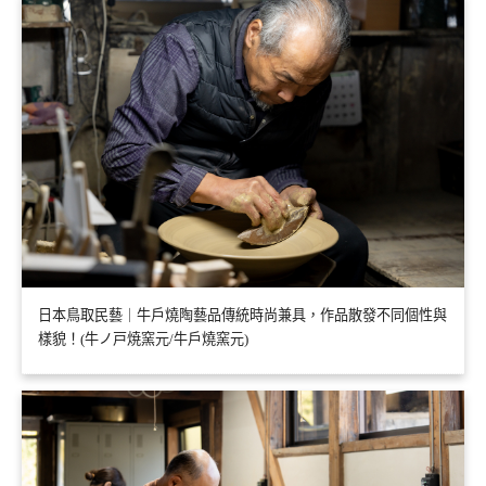
日本鳥取民藝｜牛戶燒陶藝品傳統時尚兼具，作品散發不同個性與
樣貌！(牛ノ戸焼窯元/牛戶燒窯元)