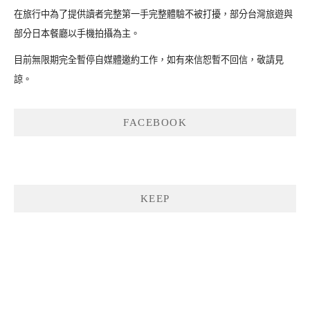
在旅行中為了提供讀者完整第一手完整體驗不被打擾，部分台灣旅遊與
部分日本餐廳以手機拍攝為主。
目前無限期完全暫停自媒體邀約工作，如有來信恕暫不回信，敬請見
諒。
FACEBOOK
KEEP