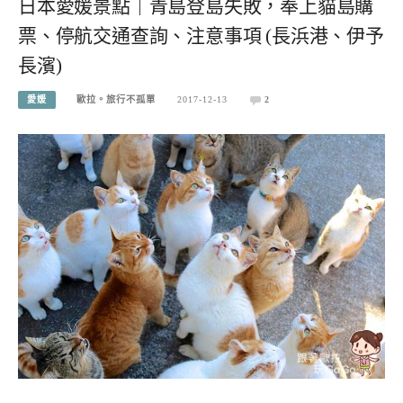
日本愛媛景點｜青島登島失敗，奉上貓島購
票、停航交通查詢、注意事項 (長浜港、伊予
長濱)
愛媛
歐拉。旅行不孤單
2017-12-13
2