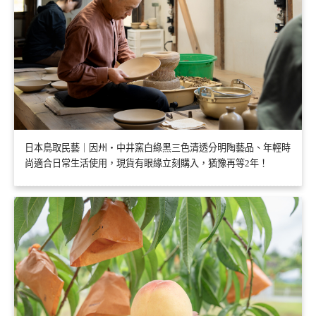
日本鳥取民藝｜因州・中井窯白綠黑三色清透分明陶藝品、年輕時
尚適合日常生活使用，現貨有眼緣立刻購入，猶豫再等2年！