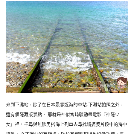
來到下灘站，除了在日本最靠近海的車站-下灘站拍照之外，
還有個隱藏版景點， 那就是神似宮崎駿動畫電影『神隱少
女』裡，千尋與無臉男搭海上列車去尋找錢婆婆片段中的海中