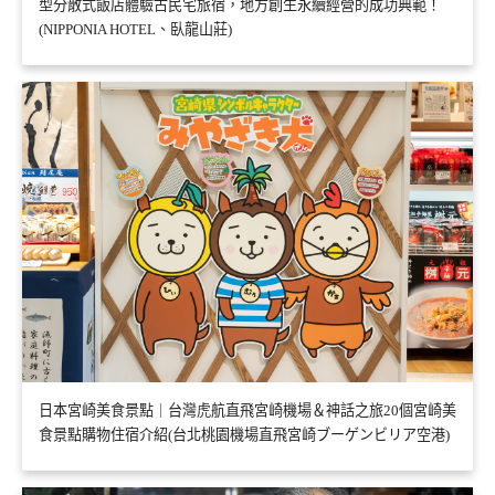
型分散式飯店體驗古民宅旅宿，地方創生永續經營的成功典範！
(NIPPONIA HOTEL、臥龍山莊)
日本宮崎美食景點｜台灣虎航直飛宮崎機場＆神話之旅20個宮崎美
食景點購物住宿介紹(台北桃園機場直飛宮崎ブーゲンビリア空港)