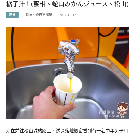
橘子汁！(蜜柑、蛇口みかんジュース、松山)
愛媛
歐拉。旅行不孤單
2017-12-12
走在前往松山城的路上，透過落地櫥窗看到有一名中年男子用