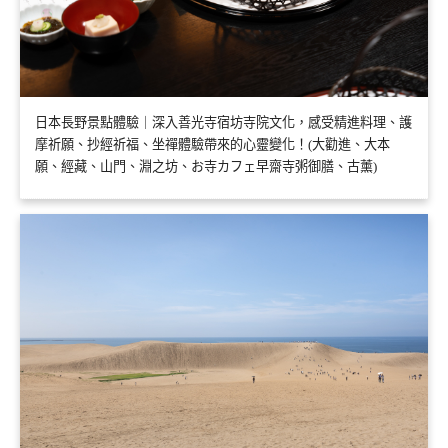
日本長野景點體驗｜深入善光寺宿坊寺院文化，感受精進料理、護
摩祈願、抄經祈福、坐禪體驗帶來的心靈變化！(大勸進、大本
願、經藏、山門、淵之坊、お寺カフェ早齋寺粥御膳、古薰)