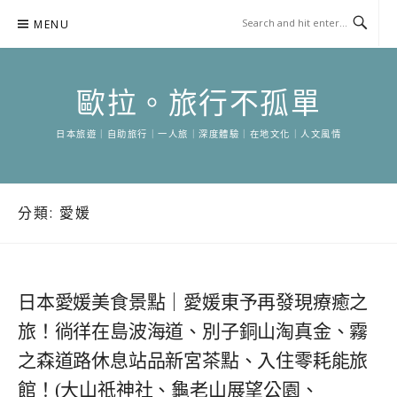
Skip
MENU
to
content
歐拉。旅行不孤單
日本旅遊｜自助旅行｜一人旅｜深度體驗｜在地文化｜人文風情
分類:
愛媛
日本愛媛美食景點｜愛媛東予再發現療癒之
旅！徜徉在島波海道、別子銅山淘真金、霧
之森道路休息站品新宮茶點、入住零耗能旅
館！(大山祇神社、龜老山展望公園、