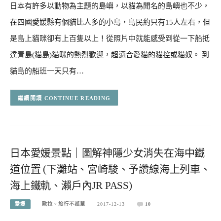
日本有許多以動物為主題的島嶼，以貓為聞名的島嶼也不少，
在四國愛媛縣有個貓比人多的小島，島民約只有15人左右，但
是島上貓咪卻有上百隻以上！從照片中就能感受到從一下船抵
達青島(貓島)貓咪的熱烈歡迎，超適合愛貓的貓控或貓奴。 到
貓島的船班一天只有…
CONTINUE READING
日本愛媛景點｜圖解神隱少女消失在海中鐵
道位置 (下灘站、宮崎駿、予讚線海上列車、
海上鐵軌、瀨戶內JR PASS)
愛媛
歐拉。旅行不孤單
2017-12-13
10