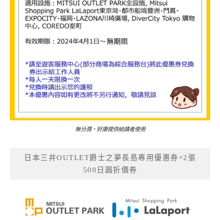
無分潤，好康提供給讀者使用
日本三井OUTLET爵士之夢長島專用優惠券+2張
500日圓折價券