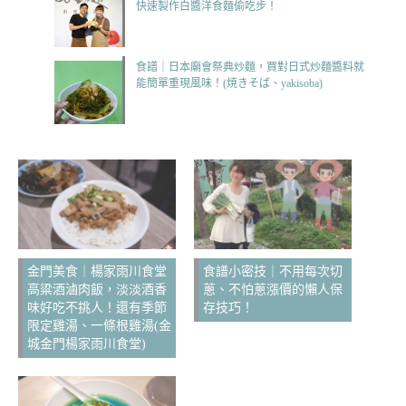
快速製作白醬洋食麵偷吃步！
食譜｜日本廟會祭典炒麵，買對日式炒麵醬料就
能簡單重現風味！(焼きそば、yakisoba)
金門美食｜楊家雨川食堂
食譜小密技｜不用每次切
高粱酒滷肉飯，淡淡酒香
蔥、不怕蔥漲價的懶人保
味好吃不挑人！還有季節
存技巧！
限定雞湯、一條根雞湯(金
城金門楊家雨川食堂)