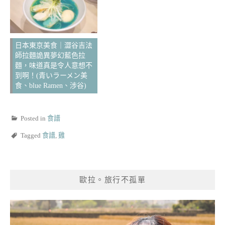
日本東京美食｜澀谷吉法
師拉麵詭異夢幻藍色拉
麵，味道真是令人意想不
到啊！(青いラーメン美
食、blue Ramen、涉谷)
Posted in
食譜
Tagged
食譜
,
雞
歐拉。旅行不孤單