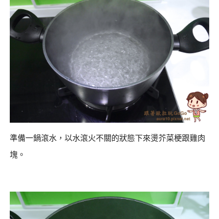
準備一鍋滾水，以水滾火不關的狀態下來燙芥菜梗跟雞肉
塊。