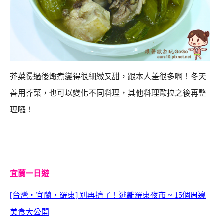
芥菜燙過後燉煮變得很細緻又甜，跟本人差很多啊！
冬天
善用芥菜，也可以變化不同料理，其他料理歐拉之後再整
理囉！
宜蘭一日遊
[台灣‧宜蘭‧羅東] 別再擠了！逃離羅東夜市 ~ 15個周邊
美食大公開