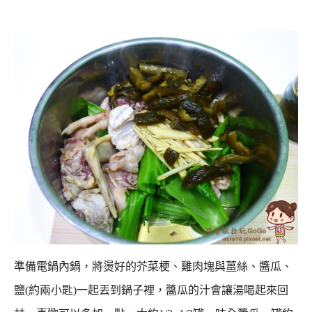
準備電鍋內鍋，將燙好的芥菜梗、雞肉塊與薑絲、醬瓜、
鹽(約兩小匙)一起丟到鍋子裡，
醬瓜的汁會讓湯喝起來回