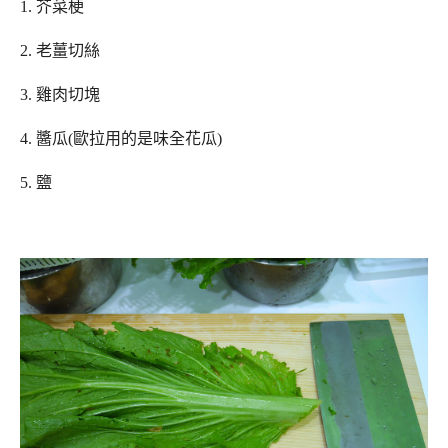
1. 芥菜梗
2. 老薑切絲
3. 雞肉切塊
4. 醬瓜(歐拉用的是味全花瓜)
5. 鹽