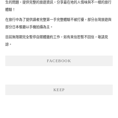
生的問題，提供完整的旅遊資訊，分享最在地的人情味與不一樣的旅行
體驗！
在旅行中為了提供讀者完整第一手完整體驗不被打擾，部分台灣旅遊與
部分日本餐廳以手機拍攝為主。
目前無限期完全暫停自媒體邀約工作，如有來信恕暫不回信，敬請見
諒。
FACEBOOK
KEEP