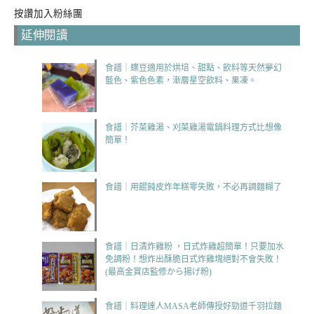
按讚加入粉絲團
延伸閱讀
食譜｜蝶豆適用於烘培、甜點、飲料等天然夢幻
藍色、紫色色素，漸層星空飲料、果凍。
食譜｜芥菜雞湯、刈菜雞湯電鍋料理方式比想像
簡單！
食譜｜用餛飩皮炸年糕零失敗，不必再調麵糊了
食譜｜日清炸雞粉 ，日式炸雞超簡單！只要加水
免調粉！想炸出酥脆日式炸雞塊絕對不會失敗！
(最高金賞店監修から揚げ粉)
食譜｜料理達人MASA老師傳授好勁道千羽拉麵