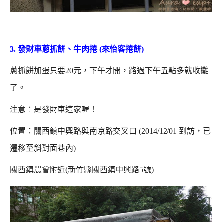
3. 發財車蔥抓餅、牛肉捲 (來怡客捲餅)
蔥抓餅加蛋只要20元，下午才開，路過下午五點多就收攤
了。
注意：是發財車這家喔！
位置：關西鎮中興路與南京路交叉口 (2014/12/01 到訪，已
遷移至斜對面巷內)
關西鎮農會附近(新竹縣關西鎮中興路5號)