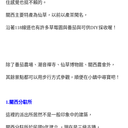
住感覺也挺不賴的。
關西主要特產為仙草，以前以產茶聞名，
沿著118線道也有許多草莓園與番茄與可供DIY採收喔！
除了番茄農場、潮音禪寺、仙草博物館、關西農會外，
其餘景點都可以用步行方式參觀，順便在小鎮中尋寶吧！
1.關西分駐所
這裡的派出所居然不是一般印象中的建築，
關西分駐所於民國9年建立 ，現在是三級古蹟，