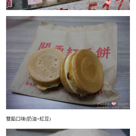
雙餡口味(奶油+紅豆)