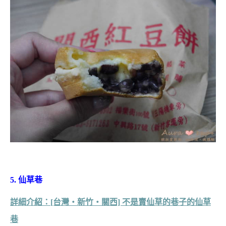
5. 仙草巷
詳細介紹：[台灣‧新竹‧關西] 不是賣仙草的巷子的仙草
巷