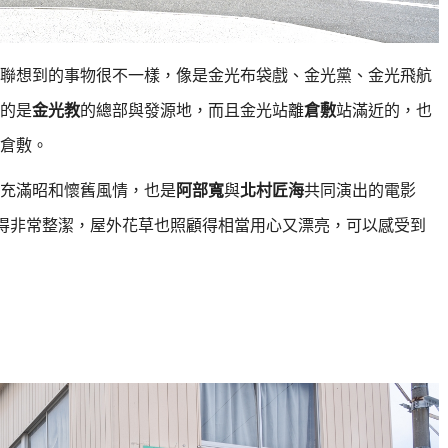
聯想到的事物很不一樣，像是金光布袋戲、金光黨、金光飛航
的是
金光教
的總部與發源地，而且金光站離
倉敷
站滿近的，也
倉敷。
充滿昭和懷舊風情，也是
阿部寬
與
北村匠海
共同演出的電影
理得非常整潔，屋外花草也照顧得相當用心又漂亮，可以感受到