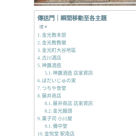
傳送門｜瞬間移動至各主題
金光教本部
金光教教徽
金光町大谷地區
古川酒店
神露酒造
神露酒造 店家資訊
ぼだいじゅの実
つちや食堂
藤井商店
藤井商店 店家資訊
金光饅頭
菓子司 小川屋
備中堂
金悅堂 駅南店