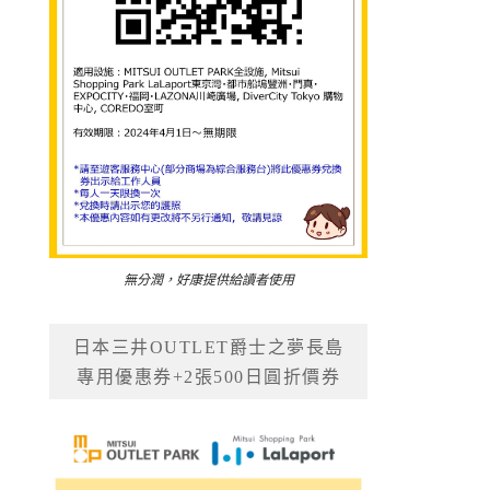
無分潤，好康提供給讀者使用
日本三井OUTLET爵士之夢長島
專用優惠券+2張500日圓折價券