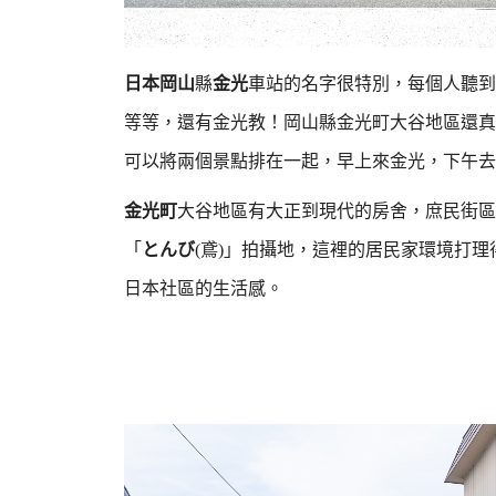
日本岡山
縣
金光
車站的名字很特別，每個人聽到
等等，還有金光教！岡山縣金光町大谷地區還真
可以將兩個景點排在一起，早上來金光，下午去
金光町
大谷地區有大正到現代的房舍，庶民街區
「
とんび
(鳶)」拍攝地，這裡的居民家環境打
日本社區的生活感。