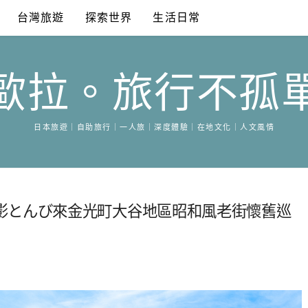
台灣旅遊
探索世界
生活日常
歐拉。旅行不孤
日本旅遊｜自助旅行｜一人旅｜深度體驗｜在地文化｜人文風情
影とんび來金光町大谷地區昭和風老街懷舊巡