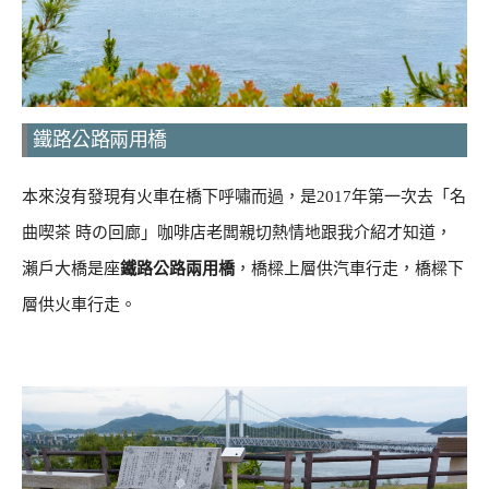
鐵路公路兩用橋
本來沒有發現有火車在橋下呼嘯而過，是2017年第一次去「名
曲喫茶 時の回廊」咖啡店老闆親切熱情地跟我介紹才知道，
瀨戶大橋是座
鐵路公路兩用橋
，橋樑上層供汽車行走，橋樑下
層供火車行走。