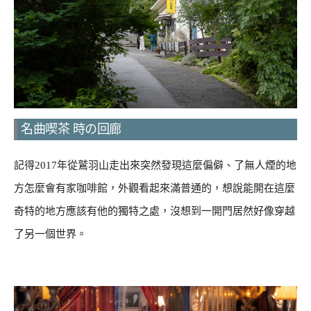
名曲喫茶 時の回廊
記得2017年從鷲羽山走出來突然發現這麼偏僻、了無人煙的地
方怎麼會有家咖啡館，外觀看起來滿普通的，想說能開在這麼
奇特的地方應該有他的獨特之處，沒想到一開門居然好像穿越
了另一個世界。