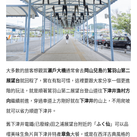
大多數的旅客想觀賞
瀨戶大橋
通常會去
岡山兒島
的
鷲羽山第二
展望台
就回程了，實在有點可惜，這裡要跟大家分享一個更進
階的玩法，就是順著鷲羽山第二展望台登山道往
下津井漁村方
向
繼續前進，穿過車道上方剛好就在
下津井
的山上，不用爬坡
就可以省力順遊下津井。
舊下津井電鐵(已廢線)田之浦展望台附近的「
ふく仙
」可以品
嚐美味生魚片與下津井特產
章魚
大餐，或是在西洋古典風格的