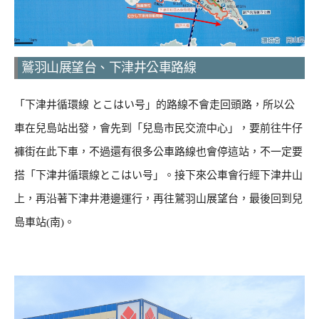
鷲羽山展望台、下津井公車路線
「下津井循環線 とこはい号」的路線不會走回頭路，所以公
車在兒島站出發，會先到「兒島市民交流中心」，要前往牛仔
褲街在此下車，不過還有很多公車路線也會停這站，不一定要
搭「下津井循環線とこはい号」。接下來公車會行經下津井山
上，再沿著下津井港邊運行，再往鷲羽山展望台，最後回到兒
島車站(南)。