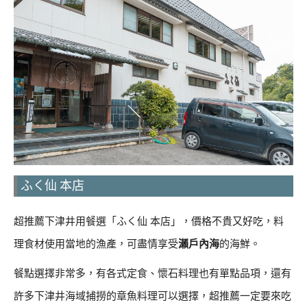
ふく仙 本店
超推薦下津井用餐選「ふく仙 本店」，價格不貴又好吃，料
理食材使用當地的漁產，可盡情享受
瀨戶內海
的海鮮。
餐點選擇非常多，有各式定食、懷石料理也有單點品項，還有
許多下津井海域捕撈的章魚料理可以選擇，超推薦一定要來吃