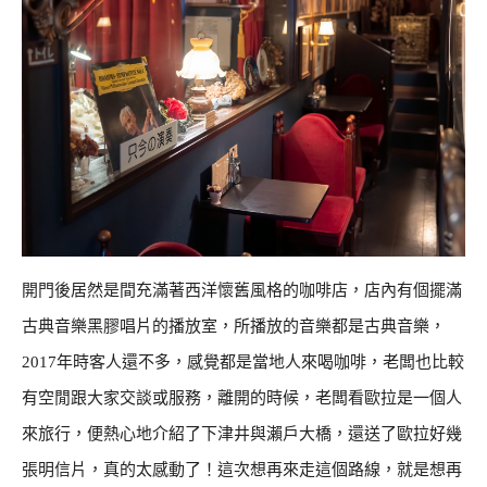
開門後居然是間充滿著西洋懷舊風格的咖啡店，店內有個擺滿
古典音樂黑膠唱片的播放室，所播放的音樂都是古典音樂，
2017年時客人還不多，感覺都是當地人來喝咖啡，老闆也比較
有空閒跟大家交談或服務，離開的時候，老闆看歐拉是一個人
來旅行，便熱心地介紹了下津井與瀨戶大橋，還送了歐拉好幾
張明信片，真的太感動了！這次想再來走這個路線，就是想再