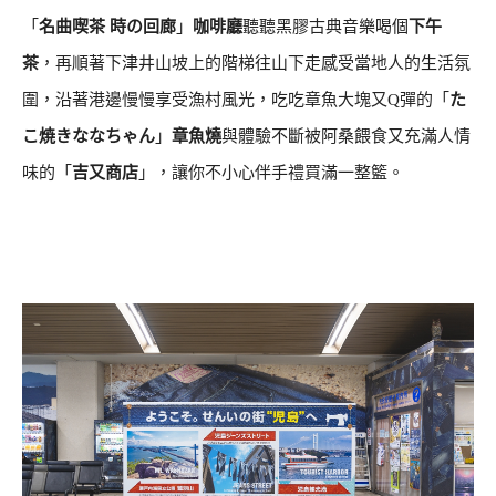
「
名曲喫茶 時の回廊
」
咖啡廳
聽聽黑膠古典音樂喝個
下午
茶
，再順著下津井山坡上的階梯往山下走感受當地人的生活氛
圍，沿著港邊慢慢享受漁村風光，吃吃章魚大塊又Q彈的「
た
こ焼きななちゃん
」
章魚燒
與體驗不斷被阿桑餵食又充滿人情
味的「
吉又商店
」，讓你不小心伴手禮買滿一整籃。