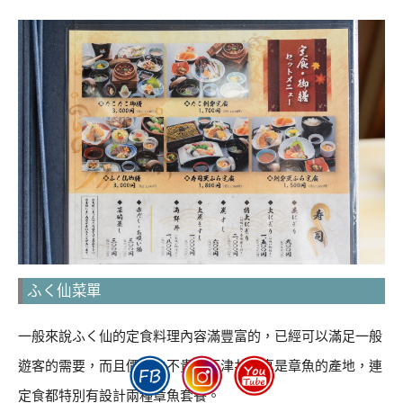
ふく仙菜單
一般來說ふく仙的定食料理內容滿豐富的，已經可以滿足一般
遊客的需要，而且價格也不貴。下津井果真是章魚的產地，連
定食都特別有設計兩種章魚套餐。