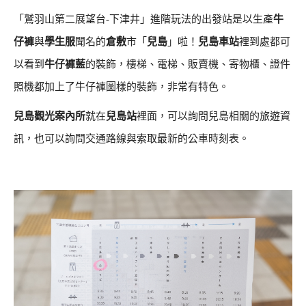
「鷲羽山第二展望台-下津井」進階玩法的出發站是以生產
牛
仔褲
與
學生服
聞名的
倉敷
市「
兒島
」啦！
兒島車站
裡到處都可
以看到
牛仔褲藍
的裝飾，樓梯、電梯、販賣機、寄物櫃、證件
照機都加上了牛仔褲圖樣的裝飾，非常有特色。
兒島觀光案內所
就在
兒島站
裡面，可以詢問兒島相關的旅遊資
訊，也可以詢問交通路線與索取最新的公車時刻表。