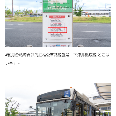
4號月台站牌資訊的紅框公車路線就是「下津井循環線 とこは
い号」。