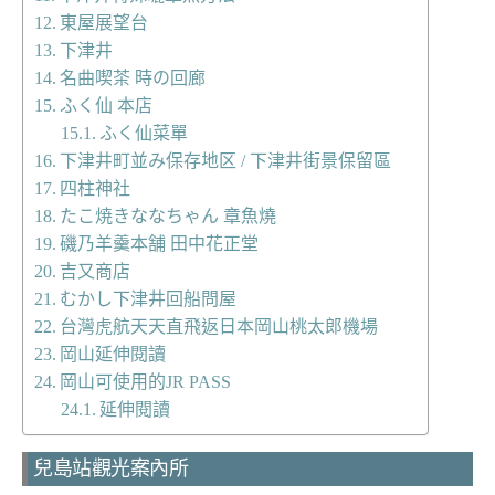
東屋展望台
下津井
名曲喫茶 時の回廊
ふく仙 本店
ふく仙菜單
下津井町並み保存地区 / 下津井街景保留區
四柱神社
たこ焼きななちゃん 章魚燒
磯乃羊羹本舗 田中花正堂
吉又商店
むかし下津井回船問屋
台灣虎航天天直飛返日本岡山桃太郎機場
岡山延伸閱讀
岡山可使用的JR PASS
延伸閱讀
兒島站觀光案內所