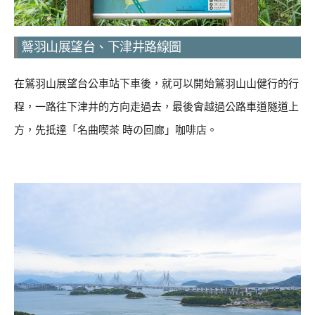
鷲羽山展望台、下津井路線圖
在鷲羽山展望台公車站下車後，就可以開始鷲羽山山健行的行
程，一路往下津井的方向走過去，最後會越過公路車道隧道上
方，先抵達「名曲喫茶 時の回廊」咖啡店。