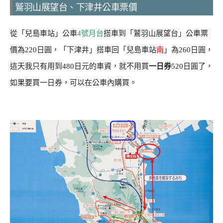
鷲羽山展望台、下津井公車票價
從「兒島車站」公車
4號月台
搭車到「鷲羽山展望台」公車票
價為220日圓，「下津井」搭車回「兒島車站
南
」為260日圓，
這天我只有用到480日元的車資，就不用買
一日券
520日圓了，
如果要買一日券，可以在公車內購買。