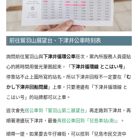
前往鷲羽山展望台、下津井公車時刻表
詢問前往鷲羽山與
下津井循環公車
班次，案內所服務人員還貼
心的將時間用螢光筆圈起來，「
下津井循環線 とこはい号
」
停靠站不止上圖所寫的站名，所以下津井回程不一定要在「
む
かし下津井回船問屋
」上車，只要港邊有「下津井循環線 と
こはい号」的站牌都可以上車。
這次會先
搭公車到「鷲羽山第二展望台」
再走路到下津井，再
順著港邊玩下津井，最後
再搭公車回到「兒島車站(南)」
。
順帶一提，如果要去牛仔褲街，可以搭到「兒島市民交流中