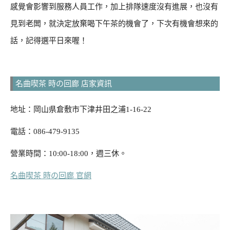
感覺會影響到服務人員工作，加上排隊速度沒有進展，也沒有
見到老闆，就決定放棄喝下午茶的機會了，下次有機會想來的
話，記得選平日來喔！
名曲喫茶 時の回廊 店家資訊
地址：岡山県倉敷市下津井田之浦1-16-22
電話：086-479-9135
營業時間：10:00-18:00，週三休。
名曲喫茶 時の回廊 官網