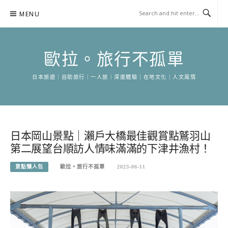
Skip
MENU
to
content
歐拉。旅行不孤單
日本旅遊｜自助旅行｜一人旅｜深度體驗｜在地文化｜人文風情
日本岡山景點｜瀨戶大橋最佳觀賞點鷲羽山
第二展望台順訪人情味滿滿的下津井漁村！
景點懶人包
歐拉。旅行不孤單
2023-06-11