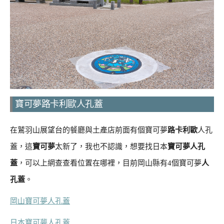
寶可夢路卡利歐人孔蓋
在鷲羽山展望台的餐廳與土產店前面有個寶可夢
路卡利歐
人孔
蓋，這
寶可夢
太新了，我也不認識，想要找日本
寶可夢人孔
蓋
，可以上網查查看位置在哪裡，目前岡山縣有4個寶可夢
人
孔蓋
。
岡山寶可夢人孔蓋
日本寶可夢人孔蓋