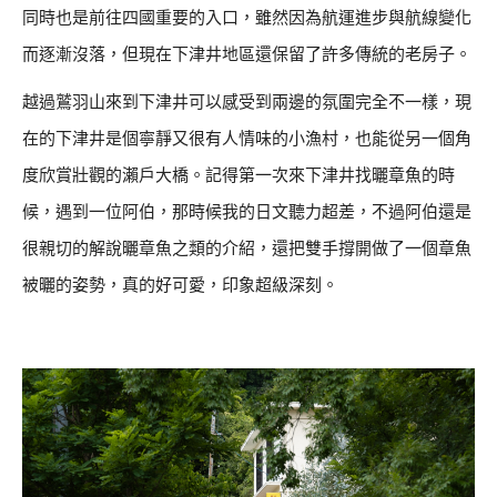
同時也是前往四國重要的入口，雖然因為航運進步與航線變化
而逐漸沒落，但現在下津井地區還保留了許多傳統的老房子。
越過鷲羽山來到下津井可以感受到兩邊的氛圍完全不一樣，現
在的下津井是個寧靜又很有人情味的小漁村，也能從另一個角
度欣賞壯觀的瀨戶大橋。記得第一次來下津井找曬章魚的時
候，遇到一位阿伯，那時候我的日文聽力超差，不過阿伯還是
很親切的解說曬章魚之類的介紹，還把雙手撐開做了一個章魚
被曬的姿勢，真的好可愛，印象超級深刻。