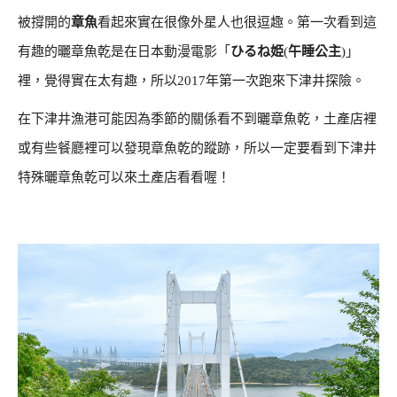
被撐開的
章魚
看起來實在很像外星人也很逗趣。第一次看到這
有趣的曬章魚乾是在日本動漫電影「
ひるね姫
(
午睡公主
)」
裡，覺得實在太有趣，所以2017年第一次跑來下津井探險。
在下津井漁港可能因為季節的關係看不到曬章魚乾，土產店裡
或有些餐廳裡可以發現章魚乾的蹤跡，所以一定要看到下津井
特殊曬章魚乾可以來土產店看看喔！