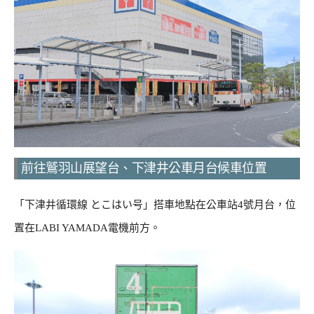
前往鷲羽山展望台、下津井公車月台候車位置
「下津井循環線 とこはい号」搭車地點在公車站4號月台，位
置在LABI YAMADA電機前方。