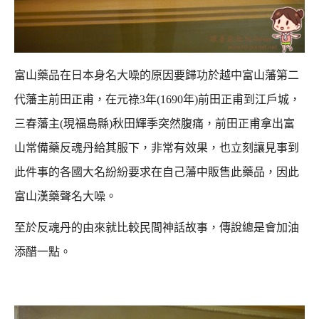
富山藥品在日本身名大噪的原因要歸功於越中富山藩第二
代藩主前田正甫，
在元祿3年(1690年)前田正甫到江戶城，
三春藩主(現福島縣)秋田輝季突然腹痛，
前田正甫拿出富
山常備藥反魂丹給其服下，非常有效果，
也立刻讓見事到
此件事的各國大名紛紛要求在自己藩中販售此藥品，因此
富山漢藥聲名大噪。
至於反魂丹的由來就比較民間神話故事，傳說總是會加油
添醋一點。