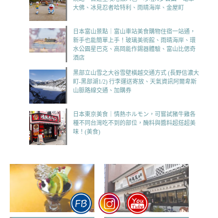
大佛、冰見忍者哈特利、雨晴海岸、金屋町
日本富山景點｜富山車站美食購物住宿一站通，
新手也能簡單上手！玻璃美術館、雨晴海岸、環
水公園星巴克、高岡能作錫器體驗、富山比偲奇
酒店
黑部立山雪之大谷雪壁橫越交通方式 (長野信濃大
町-黑部湖1/2) 行李運送寄放、天氣資訊阿爾卑斯
山脈路線交通、加購券
日本東京美食｜情熱ホルモン，可嘗試豬牛雞各
種不同台灣吃不到的部位，醃料與醬料超搭超美
味！(美食)