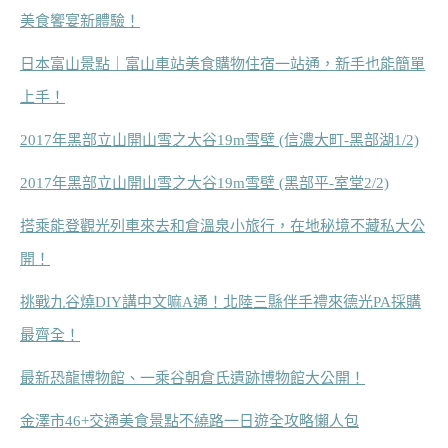
美食饗宴新體驗！
日本富山景點｜富山車站美食購物住宿一站通，新手也能簡單
上手！
2017年黑部立山開山雪之大谷19m雪壁 (信濃大町-黑部湖1/2)
2017年黑部立山開山雪之大谷19m雪壁 (黑部平-室堂2/2)
搭乘能登觀光列車來去和倉溫泉小旅行，在地秘境不藏私大公
開！
挑戰九谷燒DIY講中文嘛A通！北陸三縣伴手禮來德光PA採購
最齊全！
最新恐龍博物館、一乘谷朝倉氏遺跡博物館大公開！
金澤市46+交通美食景點不繞路一日遊全攻略懶人包