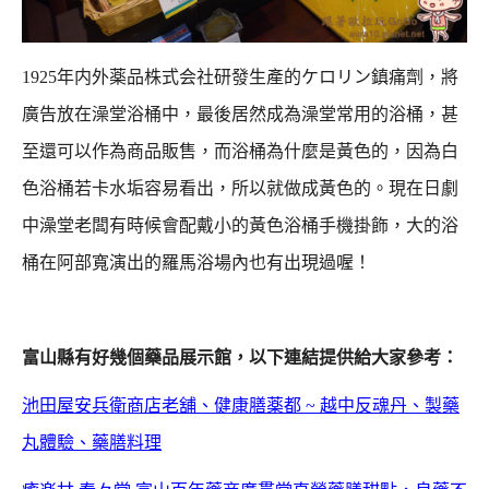
1925年内外薬品株式会社研發生產的ケロリン鎮痛劑，將
廣告放在澡堂浴桶中，
最後居然成為澡堂常用的浴桶，甚
至還可以作為商品販售，
而浴桶為什麼是黃色的，因為白
色浴桶若卡水垢容易看出，所以就做成黃色的。
現在日劇
中澡堂老闆有時候會配戴小的黃色浴桶手機掛飾，大的浴
桶在阿部寬演出的羅馬浴場內也有出現過喔！
富山縣有好幾個藥品展示館，以下連結提供給大家參考：
池田屋安兵衛商店老舖、健康膳薬都 ~ 越中反魂丹、製藥
丸體驗、藥膳料理