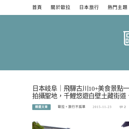
Skip
首頁
關於歐拉
日本旅行
熱門主題
to
content
日本岐阜｜飛驒古川10+美食景點
拍攝聖地，千鯉悠遊白壁土藏街道
歐拉。旅行不孤單
2015-11-23
2
精選文章