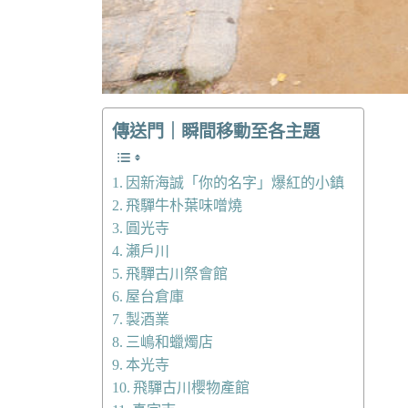
傳送門｜瞬間移動至各主題
因新海誠「你的名字」爆紅的小鎮
飛驒牛朴葉味噌燒
圓光寺
瀨戶川
飛驒古川祭會館
屋台倉庫
製酒業
三嶋和蠟燭店
本光寺
飛驒古川櫻物產館