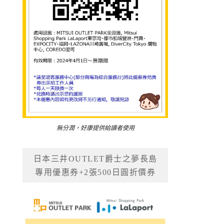
無分潤，好康提供給讀者使用
日本三井OUTLET爵士之夢長島
專用優惠券+2張500日圓折價券