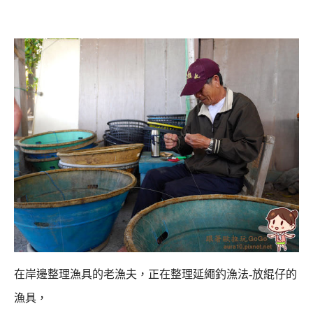
在岸邊整理漁具的老漁夫，正在整理延繩釣漁法-放緄仔的
漁具，