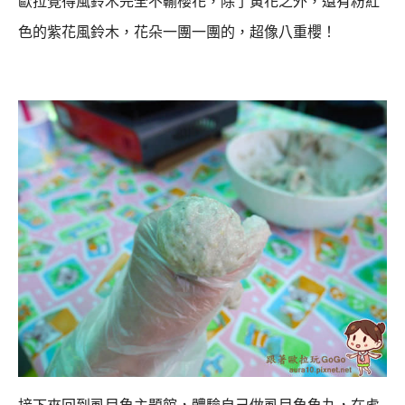
歐拉覺得風鈴木完全不輸櫻花，
除了黃花之外，還有粉紅
色的紫花風鈴木，花朵一團一團的，超像八重櫻！