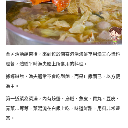
牽罟活動結束後，來到位於南寮港活海鮮享用漁夫心情料
理餐，
體驗平時漁夫船上所食用的料理，
據導遊說，漁夫通常不會吃到飽，而是止餓而已，以方便
為主。
第一道菜為菜湯，內有螃蟹、烏賊、魚皮、貢丸、豆皮、
青菜…等等，
菜湯澆在白飯上吃，味道鮮甜，用料非常豐
富。