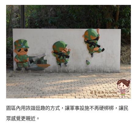
園區內用詼諧逗趣的方式，讓軍事設施不再硬梆梆，讓民
眾感覺更親近。