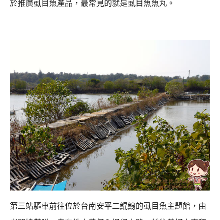
於推廣虱目魚產品，最常見的就是虱目魚魚丸。
第三站驅車前往位於台南安平二鯤鯓的虱目魚主題館，
由