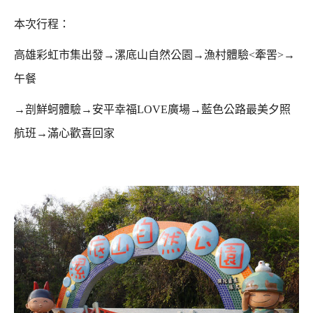
本次行程：
高雄彩虹市集出發→漯底山自然公園→漁村體驗<牽罟>→
午餐
→剖鮮蚵體驗→安平幸福LOVE廣場→藍色公路最美夕照
航班→滿心歡喜回家