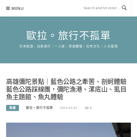
Skip
MENU
to
content
歐拉。旅行不孤單
日本旅遊｜自助旅行｜一人旅｜深度體驗｜在地文化｜人文風情
高雄彌陀景點｜藍色公路之牽罟、剖蚵體驗
藍色公路踩線團，彌陀漁港、漯底山、虱目
魚主題館、魚丸體驗
高雄
歐拉。旅行不孤單
2015-03-01
2