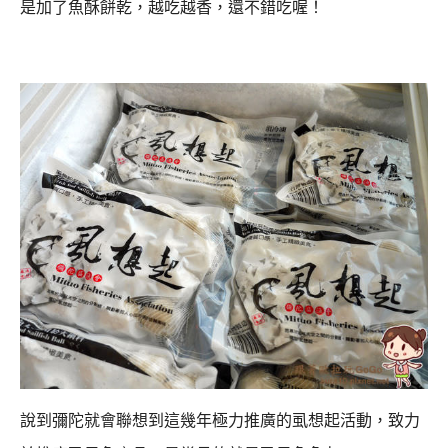
是加了魚酥餅乾，越吃越香，還不錯吃喔！
說到彌陀就會聯想到這幾年極力推廣的虱想起活動，
致力