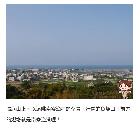
漯底山上可以遠眺南寮漁村的全景，壯闊的魚塭田，
前方
的燈塔就是南寮漁港喔！