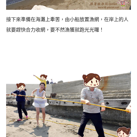
接下來準備在海灘上牽罟，由小船放置漁網，
在岸上的人
就要趕快合力收網，要不然漁獲就跑光光囉！