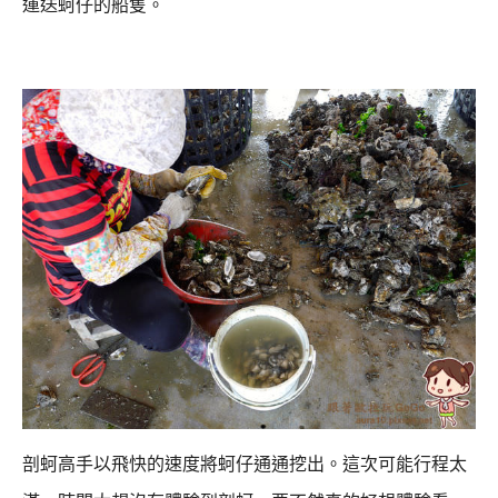
運送蚵仔的船隻。
剖蚵高手以飛快的速度將蚵仔通通挖出。
這次可能行程太