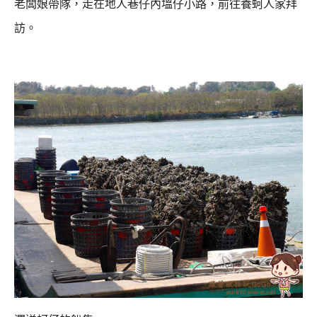
老闆娘帶隊，走在地人巷仔內塭仔小路，前往養蚵人家拜
訪。