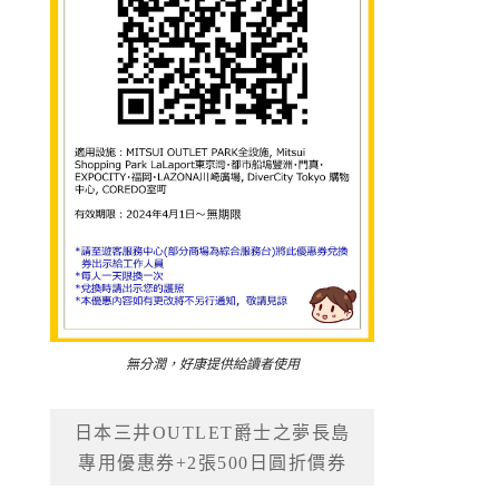
無分潤，好康提供給讀者使用
日本三井OUTLET爵士之夢長島
專用優惠券+2張500日圓折價券