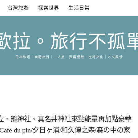
台灣旅遊
探索世界
生活日常
歐拉。旅行不孤
日本旅遊｜自助旅行｜一人旅｜深度體驗｜在地文化｜人文風情
立、籠神社、真名井神社來點能量再加點豪華
e du pin/夕日ヶ浦/和久傳之森/森の中の家