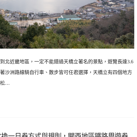
到北近畿地區，一定不能錯過天橋立著名的景點，遊覽長達3.6
著沙洲路線騎自行車、散步皆可任君選擇，天橋立有四個地方
松…
免費兌換一日券方式與規則，關西地區鐵路周遊券