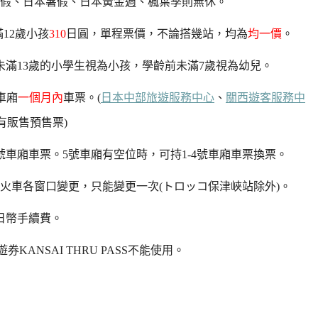
假、日本暑假、日本黃金週、楓葉季則無休。
滿12歲小孩
310
日圓，單程票價，不論搭幾站，均為
均一價
。
未滿13歲的小學生視為小孩，學齡前未滿7歲視為幼兒。
車廂
一個月內
車票。(
日本中部旅遊服務中心
、
關西遊客服務中
有販售預售票)
號車廂車票。5號車廂有空位時，可持1-4號車廂車票換票。
火車各窗口變更，只能變更一次(トロッコ保津峽站除外)。
日幣手續費。
券KANSAI THRU PASS不能使用。