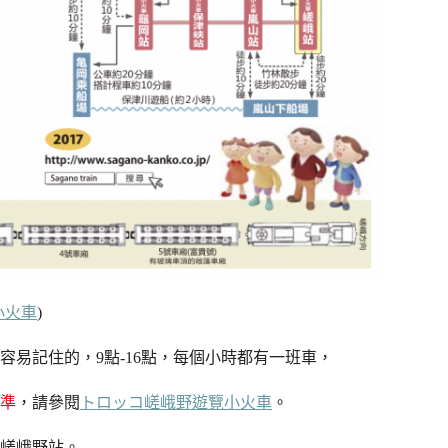
小火車
)
容易記住的，9點-16點，每個小時都有一班車，
準
，請參閱
トロッコ嵯峨野遊覽小火車
。
嵯峨野站。