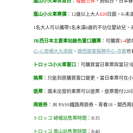
嵐山小火車休息日
：
每週三休
，遇假日、日本春
嵐山小火車票價
：12歲以上大人
620
日圓，6-未
1名大人可以攜帶1名未滿6歲的不佔位嬰幼兒，
JR西日本主要車站綠色窗口購票
：可購買
1-4
號
心-心齋橋大丸南館
、
關西遊客服務中心-京都
也
トロッコ小火車窗口
：可購買當日車票與當日5
換票
：只能到原購買窗口變更，當日車票可在小
退票
：還未出發的車票可以退票，退票需付220
周遊券
：JR PASS鐵路周遊券、青春18、關西周遊
トロッコ 嵯峨站售票時間
：8:35
トロッコ 嵐山站售票時間
：8:40