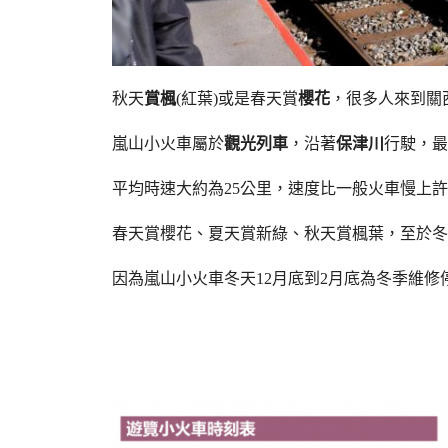
秋天
賞楓
(紅葉)或是春天賞
櫻花
，很多人來到關
嵐山小火車屬於
觀光列車
，沿著
保津川
行駛，最
平均時速大約為25公里，速度比一般火車慢上
春天賞櫻花、夏天賞新綠、秋天賞楓葉，至於冬
因為嵐山小火車冬天12月底到2月底為冬季維修停駛期，不要