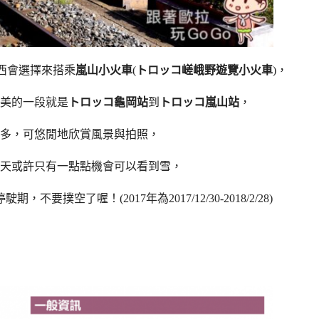
西會選擇來搭乘
嵐山小火車
(
トロッコ嵯峨野遊覽小火車
)，
美的一段就是
トロッコ龜岡站
到
トロッコ嵐山站
，
許多，可悠閒地欣賞風景與拍照，
天或許只有一點點機會可以看到雪，
撲空了喔！(2017年為2017/12/30-2018/2/28)