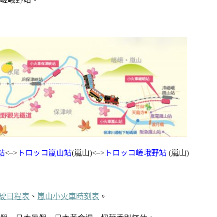
站
<–>
トロッコ嵐山站
(嵐山)<–>
トロッコ嵯峨野站
(嵐山)
駛日程表
、
嵐山小火車時刻表
。