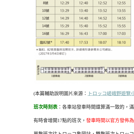
(本篇輔助說明圖片來源：
トロッコ嵯峨野遊覽
班次時刻表
：各車站發車時間還算滿一致的，滿
有時會增開17點的班次，
發車時間以官方發佈為
單數班次往トロッコ龜岡站，雙數班次トロッコ