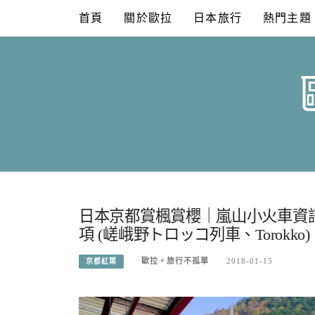
Skip
首頁
關於歐拉
日本旅行
熱門主題
to
content
日本京都賞楓賞櫻｜嵐山小火車資
項 (嵯峨野トロッコ列車、Torokko)
歐拉。旅行不孤單
2018-01-15
京都紅葉