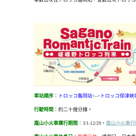
車站順序
：
トロッコ龜岡站
<–>
トロッコ保津峽
行駛時間
：約二十幾分鐘。
嵐山小火車運行期間
：3/1-12/29，
嵐山小火車行