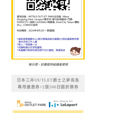
無分潤，好康提供給讀者使用
日本三井OUTLET爵士之夢長島
專用優惠券+2張500日圓折價券