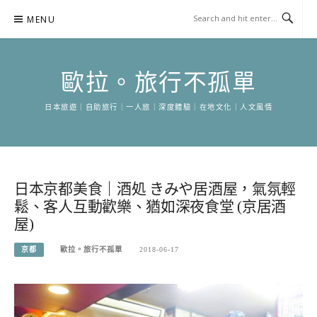
Skip
MENU
to
content
歐拉。旅行不孤單
日本旅遊｜自助旅行｜一人旅｜深度體驗｜在地文化｜人文風情
日本京都美食｜酒処 きみや居酒屋，氣氛輕
鬆、客人互動歡樂、猶如深夜食堂 (京居酒
屋)
京都
歐拉。旅行不孤單
2018-06-17