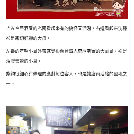
きみや居酒屋的老闆看起來有的搞怪又活潑，右邊看起來沈穩
卻是親切好聊的大叔，
左邊的年輕小哥外表感覺很像台灣人忠厚老實的大哥哥，卻是
活潑善談的小哥，
能夠很細心有條理的應對每位客人，也是讓店內活絡的靈魂之
一。