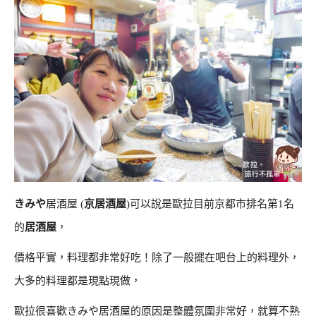
きみや
居酒屋 (
京居酒屋
)可以說是歐拉目前京都市排名第1名
的
居酒屋
，
價格平實，料理都非常好吃！除了一般擺在吧台上的料理外，
大多的料理都是現點現做，
歐拉很喜歡きみや居酒屋的原因是整體氛圍非常好，就算不熟