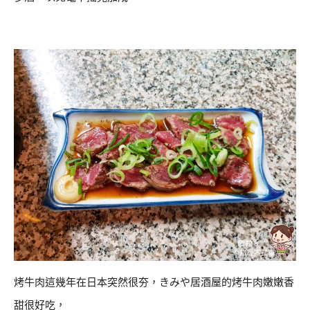
烤牛肉這幾年在日本突然很夯，きみや居酒屋的烤牛肉嫩嫩香
甜很好吃，