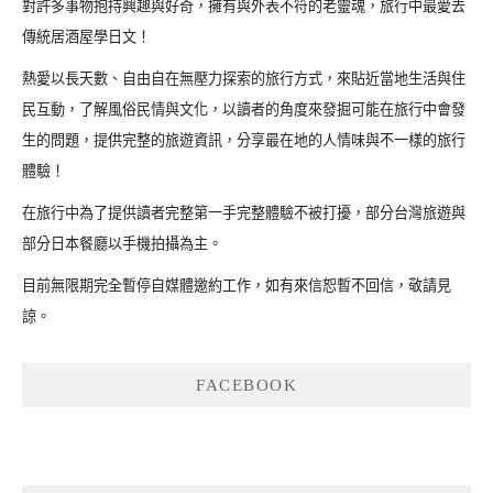
對許多事物抱持興趣與好奇，擁有與外表不符的老靈魂，旅行中最愛去
傳統居酒屋學日文！
熱愛以長天數、自由自在無壓力探索的旅行方式，來貼近當地生活與住
民互動，了解風俗民情與文化，以讀者的角度來發掘可能在旅行中會發
生的問題，提供完整的旅遊資訊，分享最在地的人情味與不一樣的旅行
體驗！
在旅行中為了提供讀者完整第一手完整體驗不被打擾，部分台灣旅遊與
部分日本餐廳以手機拍攝為主。
目前無限期完全暫停自媒體邀約工作，如有來信恕暫不回信，敬請見
諒。
FACEBOOK