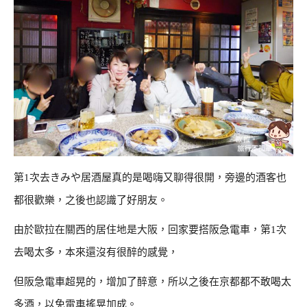
第1次去きみや居酒屋真的是喝嗨又聊得很開，旁邊的酒客也
都很歡樂，之後也認識了好朋友。
由於歐拉在關西的居住地是大阪，回家要搭阪急電車，第1次
去喝太多，本來還沒有很醉的感覺，
但阪急電車超晃的，增加了醉意，所以之後在京都都不敢喝太
多酒，以免電車搖晃加成。