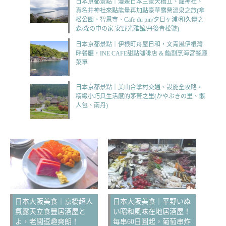
日本京都景點｜漫遊日本三景天橋立、籠神社、
真名井神社來點能量再加點豪華露營溫泉之旅(傘
松公園、智恩寺、Cafe du pin/夕日ヶ浦/和久傳之
森/森の中の家 安野光雅館/丹後青松號)
日本京都景點｜伊根町舟屋日和，文青風伊根灣
畔餐廳，INE CAFE甜點咖啡店 & 鮨割烹海宮餐廳
菜單
日本京都景點｜美山合掌村交通、設施全攻略，
精緻小巧具生活感的茅葺之里(かやぶきの里、懶
人包、南丹)
日本大阪美食｜京橋超人
日本大阪美食｜平野いぬ
氣露天立食豐居酒屋と
い昭和風味在地居酒屋！
よ，老闆逗趣爽朗！
每串60日圓起，葡萄串炸