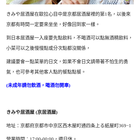
きみや居酒屋在歐拉心目中是京都居酒屋裡的第1名，以後來
京都有時間一定要來坐坐，好像回到家一樣。
到日本居酒屋一入座要先點飲料，不喝酒可以點無酒精飲料，
小菜可以之後慢慢點或分次點都沒關係，
建議要會一點菜單的日文，如果不會日文請帶著不怕生的勇
氣，也可參考其他客人點的餐點點餐。
(未成年請勿飲酒，喝酒勿開車)
きみや居酒屋 (京居酒屋)
地址：京都府京都市中京区西木屋町通四条上る紙屋町369−1
營業時間：17:00-00:00，週日休。