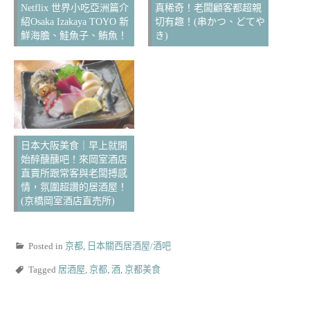
Netflix 世界小吃亞洲篇介
真稀奇！老闆顧客都超親
紹Osaka Izakaya TOYO 新
切有趣！(串かつ、どてや
鮮海膽、鮭魚子、鮪魚！
き)
日本大阪美食｜早上就開
始醉醺醺吧！來岡室酒店
直賣所跟常客與老闆搏感
情，氛圍超讚的居酒屋！
(京橋岡室酒店直売所)
Posted in
京都
,
日本關西居酒屋/酒吧
Tagged
居酒屋
,
京都
,
酒
,
京都美食