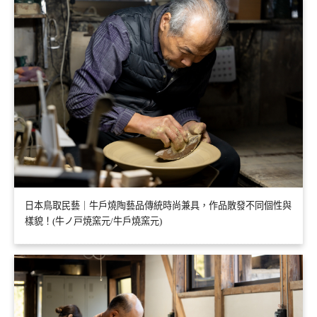
日本鳥取民藝｜牛戶燒陶藝品傳統時尚兼具，作品散發不同個性與
樣貌！(牛ノ戸焼窯元/牛戶燒窯元)