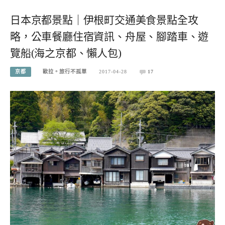
日本京都景點｜伊根町交通美食景點全攻
略，公車餐廳住宿資訊、舟屋、腳踏車、遊
覽船(海之京都、懶人包)
京都
歐拉。旅行不孤單
2017-04-28
17