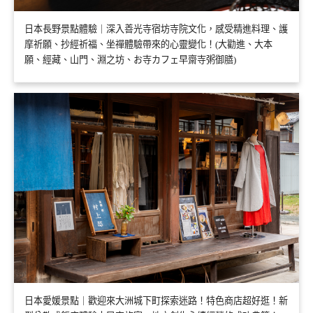
日本長野景點體驗｜深入善光寺宿坊寺院文化，感受精進料理、護
摩祈願、抄經祈福、坐禪體驗帶來的心靈變化！(大勸進、大本
願、經藏、山門、淵之坊、お寺カフェ早齋寺粥御膳)
日本愛媛景點｜歡迎來大洲城下町探索迷路！特色商店超好逛！新