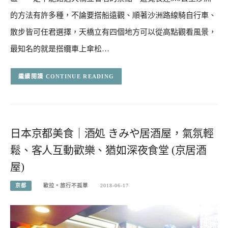
的方法有許多種，不論要搭船遠觀、順著沙洲路線騎自行車、
散步皆可任君選擇，天橋立有四個地方可以從高點觀看風景，
最知名的就是搭纜車上傘松…
CONTINUE READING
日本京都美食｜酒処 きみや居酒屋，氣氛輕
鬆、客人互動歡樂、猶如深夜食堂 (京居酒
屋)
京都
歐拉。旅行不孤單
2018-06-17