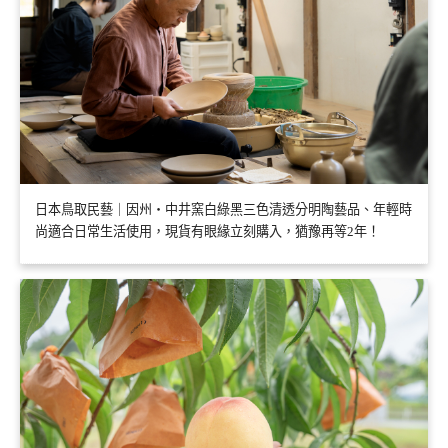
日本鳥取民藝｜因州・中井窯白綠黑三色清透分明陶藝品、年輕時
尚適合日常生活使用，現貨有眼緣立刻購入，猶豫再等2年！