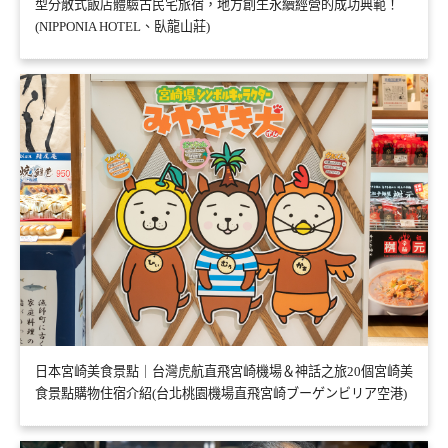
型分散式飯店體驗古民宅旅宿，地方創生永續經營的成功典範！
(NIPPONIA HOTEL、臥龍山莊)
日本宮崎美食景點｜台灣虎航直飛宮崎機場＆神話之旅20個宮崎美
食景點購物住宿介紹(台北桃園機場直飛宮崎ブーゲンビリア空港)