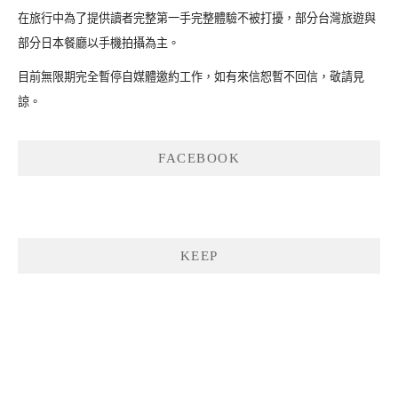
在旅行中為了提供讀者完整第一手完整體驗不被打擾，部分台灣旅遊與
部分日本餐廳以手機拍攝為主。
目前無限期完全暫停自媒體邀約工作，如有來信恕暫不回信，敬請見
諒。
FACEBOOK
KEEP