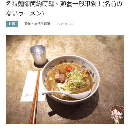
名拉麵卻簡約時髦、顛覆一般印象！(名前の
ないラーメン)
京都
歐拉。旅行不孤單
2017-04-09