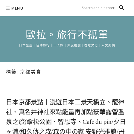
Skip
MENU
to
content
歐拉。旅行不孤單
日本旅遊｜自助旅行｜一人旅｜深度體驗｜在地文化｜人文風情
標籤:
京都美食
日本京都景點｜漫遊日本三景天橋立、籠神
社、真名井神社來點能量再加點豪華露營溫
泉之旅(傘松公園、智恩寺、Cafe du pin/夕日
ヶ浦/和久傳之森/森の中の家 安野光雅館/丹