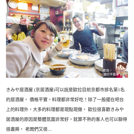
きみや居酒屋 (京居酒屋)可以說是歐拉目前京都市排名第1名
的居酒屋， 價格平實，料理都非常好吃！除了一般擺在吧台
上的料理外，大多的料理都是現點現做， 歐拉很喜歡きみや
居酒屋的原因是整體氛圍非常好，就算不熟的客人也可以聊得
很盡興， 老闆們又很…