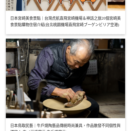
日本宮崎美食景點｜台灣虎航直飛宮崎機場＆神話之旅20個宮崎美
食景點購物住宿介紹(台北桃園機場直飛宮崎ブーゲンビリア空港)
日本鳥取民藝｜牛戶燒陶藝品傳統時尚兼具，作品散發不同個性與