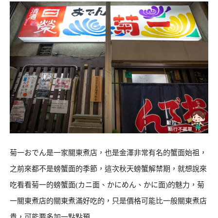
菊一おでん是一家關東煮店，也是金澤非常有名的蟹面始祖，
之前來都不是螃蟹面的季節，這次秋天螃蟹解禁期，就想說來
吃看看菊一的螃蟹面(カニ面、かにめん、かに面)的魅力，菊
一關東煮店的關東煮滿好吃的，只是價格可能比一般關東煮店
貴，可能要多加一點點預…