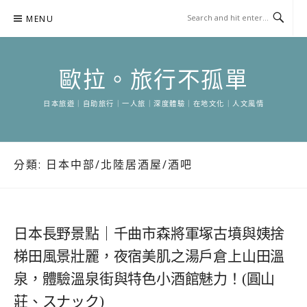
Skip
MENU
to
content
歐拉。旅行不孤單
日本旅遊｜自助旅行｜一人旅｜深度體驗｜在地文化｜人文風情
分類:
日本中部/北陸居酒屋/酒吧
日本長野景點｜千曲市森將軍塚古墳與姨捨
梯田風景壯麗，夜宿美肌之湯戶倉上山田溫
泉，體驗溫泉街與特色小酒館魅力！(圓山
莊、スナック)