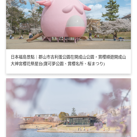
日本福島景點｜郡山市吉利蛋公園在開成山公園，賞櫻順遊開成山
大神宮櫻花祭屋台(寶可夢公園、賞櫻名所、桜まつり)