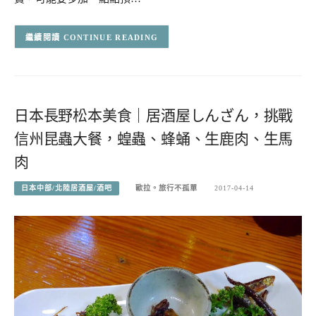
CONTINUE READING
日本長野松本美食｜居酒屋しんざん，挑戰
信州昆蟲大餐，蝗蟲、蜂蛹、生鹿肉、生馬
肉
日本中部/北陸居酒屋/酒吧
歐拉。旅行不孤單
2017-04-14