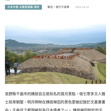
日本中部/北陸居酒屋/酒吧
歐拉。旅行不孤單
2025-10-22
長野縣千曲市的姨捨自古是知名的賞月景點，吸引眾多文人雅
士前來朝聖，明月倒映在姨捨梯田的景色更被記錄於文墨書畫
中，千曲月之都現被列為日本遺產之一。 姨捨梯田附近的千