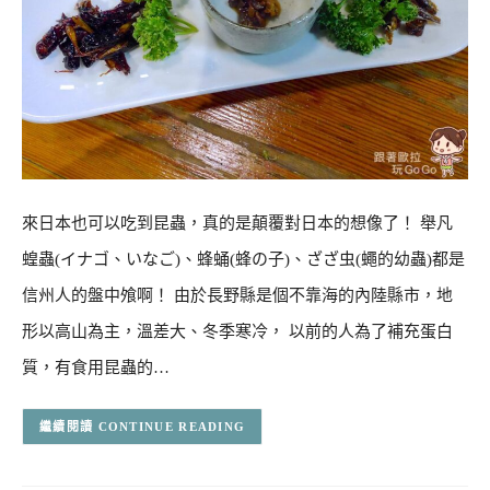
來日本也可以吃到昆蟲，真的是顛覆對日本的想像了！ 舉凡
蝗蟲(イナゴ、いなご)、蜂蛹(蜂の子)、ざざ虫(蠅的幼蟲)都是
信州人的盤中飧啊！ 由於長野縣是個不靠海的內陸縣市，地
形以高山為主，溫差大、冬季寒冷， 以前的人為了補充蛋白
質，有食用昆蟲的…
CONTINUE READING