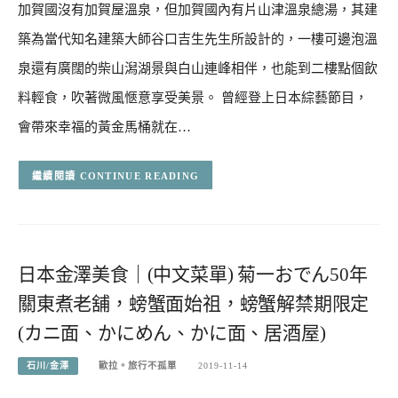
加賀國沒有加賀屋溫泉，但加賀國內有片山津溫泉總湯，其建
築為當代知名建築大師谷口吉生先生所設計的，一樓可邊泡溫
泉還有廣闊的柴山潟湖景與白山連峰相伴，也能到二樓點個飲
料輕食，吹著微風愜意享受美景。 曾經登上日本綜藝節目，
會帶來幸福的黃金馬桶就在…
CONTINUE READING
日本金澤美食｜(中文菜單) 菊一おでん50年
關東煮老舖，螃蟹面始祖，螃蟹解禁期限定
(カニ面、かにめん、かに面、居酒屋)
石川/金澤
歐拉。旅行不孤單
2019-11-14