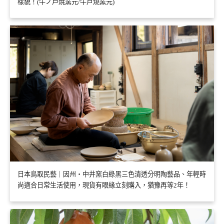
樣貌！(牛ノ戸焼窯元/牛戶燒窯元)
日本鳥取民藝｜因州・中井窯白綠黑三色清透分明陶藝品、年輕時
尚適合日常生活使用，現貨有眼緣立刻購入，猶豫再等2年！