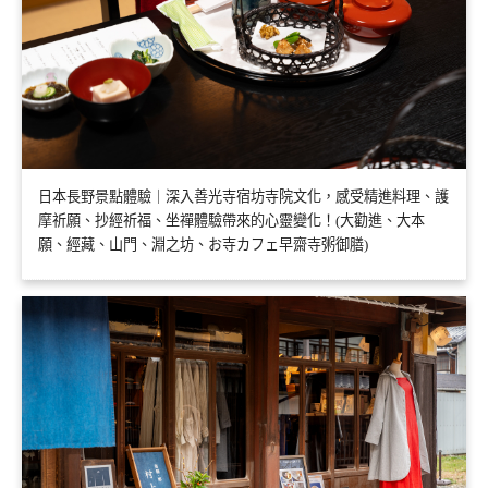
日本長野景點體驗｜深入善光寺宿坊寺院文化，感受精進料理、護
摩祈願、抄經祈福、坐禪體驗帶來的心靈變化！(大勸進、大本
願、經藏、山門、淵之坊、お寺カフェ早齋寺粥御膳)