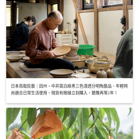
日本鳥取民藝｜因州・中井窯白綠黑三色清透分明陶藝品、年輕時
尚適合日常生活使用，現貨有眼緣立刻購入，猶豫再等2年！