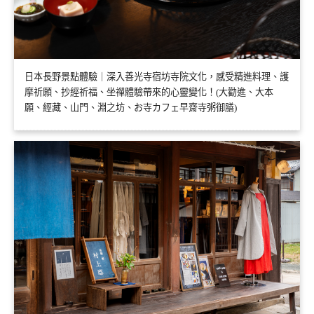
日本長野景點體驗｜深入善光寺宿坊寺院文化，感受精進料理、護
摩祈願、抄經祈福、坐禪體驗帶來的心靈變化！(大勸進、大本
願、經藏、山門、淵之坊、お寺カフェ早齋寺粥御膳)