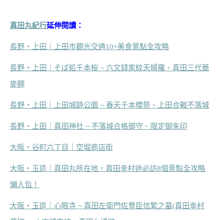
真田丸紀行
延伸閱讀：
長野‧上田｜上田市觀光交通10+美食景點全攻略
長野‧上田｜そば処千本桜 ~ 六文錢家紋天婦羅、真田三代蕎
麥麵
長野‧上田｜上田城跡公園 ~ 春天千本櫻祭、上田合戰不落城
長野‧上田｜真田神社 ~ 不落城合格御守、限定御朱印
大阪‧谷町六丁目｜空堀商店街
大阪‧玉造｜真田丸所在地，真田幸村迷必訪8個景點全攻略
懶人包！
大阪‧玉造｜心眼寺 ~ 真田左衛門佐豐臣信繁之墓(真田幸村