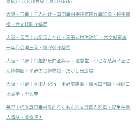
墓碑)、六文錢寺紋、真田丸遺跡
大阪‧玉造｜三光神社 ~ 真田幸村指揮軍隊作戰銅像、秘密通
道、六文錢勝守繪馬
大阪‧長原｜志紀長吉神社、真田幸村休憩所 ，六文錢軍旗
一年只公開三天、勝守御守繪馬
大阪‧平野｜有趣好玩的全興寺 ~ 地獄堂、小さな駄菓子屋さ
ん博物館、平野の音博物館、だがし屋広場
大阪‧平野｜真田丸紀行｜平野商店街、樋尻口門跡、樋尻口
地藏堂、全興寺
長野｜搭乘真田幸村風的ろくもん六文錢觀光列車，感受在地
人情味、美食吧！