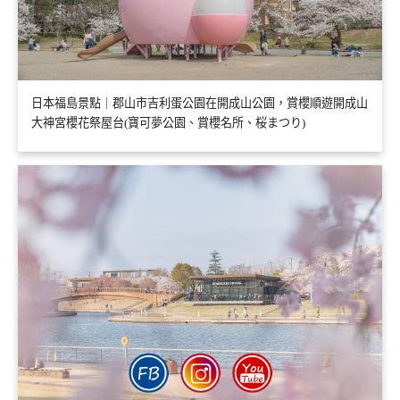
日本福島景點｜郡山市吉利蛋公園在開成山公園，賞櫻順遊開成山
大神宮櫻花祭屋台(寶可夢公園、賞櫻名所、桜まつり)