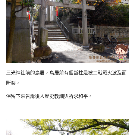
三光神社前的鳥居，鳥居前有個斷柱是被二戰戰火波及而
斷裂，
保留下來告訴後人歷史教訓與祈求和平。