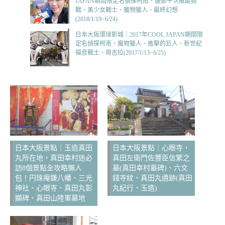
JAPAN期間限定名偵探柯南、服部平次解謎挑
戰、美少女戰士、魔物獵人、最終幻想
(2018/1/19~6/24)
日本大阪環球影城｜2017年COOL JAPAN期間限
定名偵探柯南、魔物獵人、進擊的巨人、新世紀
福音戰士、哥吉拉(2017/1/13~6/25)
日本大阪景點｜玉造真田
日本大阪景點｜心眼寺，
丸所在地，真田幸村迷必
真田左衛門佐豐臣信繁之
訪8個景點全攻略懶人
墓(真田幸村墓碑)、六文
包！円珠庵鎌八幡、三光
錢寺紋、真田丸遺跡(真田
神社、心眼寺、真田丸彰
丸紀行、玉造)
顯碑、真田山陸軍墓地