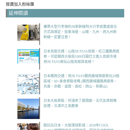
按讚加入粉絲團
延伸閱讀
攜帶大型行李預約JR新幹線特大行李放置處座位
方式與規定，搭東海道、山陽、九州、西九州新
幹線一定要注意！
日本鳥取交通｜山陰JR PASS鳥取、松江鐵路周遊
券，可從關西大阪搭1000日圓巴士進入鳥取市使
用JR PASS爽玩山陰鳥取與島根！
日本關西交通｜用JR PASS關西廣域周遊券玩20個
區域，60+美食景點攻略 (關西廣域鐵路周遊券、
兵庫、京都、滋賀、高松、岡山、和歌山)
日本大阪景點｜阿淺來了晨間劇、五代友厚銅像
巡禮、北濱中之島散策
歐拉玩日本‧大阪環球影城｜2018年COOL