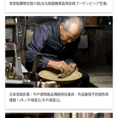
食景點購物住宿介紹(台北桃園機場直飛宮崎ブーゲンビリア空港)
日本鳥取民藝｜牛戶燒陶藝品傳統時尚兼具，作品散發不同個性與
樣貌！(牛ノ戸焼窯元/牛戶燒窯元)