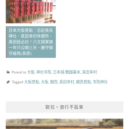
日本大阪景點｜志紀長吉
神社、真田幸村休憩所，
真田迷必訪！六文錢軍旗
一年只公開三天、勝守御
守繪馬(長原)
Posted in
大阪
,
神社寺院
,
日本城/戰國幕末
,
真田幸村
Tagged
大阪景點
,
大阪
,
關西
,
真田幸村
,
關西景點
,
寺院神社
歐拉。旅行不孤單