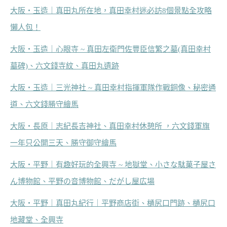
大阪‧玉造｜真田丸所在地，真田幸村迷必訪8個景點全攻略
懶人包！
大阪‧玉造｜心眼寺 ~ 真田左衛門佐豐臣信繁之墓(真田幸村
墓碑)、六文錢寺紋、真田丸遺跡
大阪‧玉造｜三光神社 ~ 真田幸村指揮軍隊作戰銅像、秘密通
道、六文錢勝守繪馬
大阪‧長原｜志紀長吉神社、真田幸村休憩所 ，六文錢軍旗
一年只公開三天、勝守御守繪馬
大阪‧平野｜有趣好玩的全興寺 ~ 地獄堂、小さな駄菓子屋さ
ん博物館、平野の音博物館、だがし屋広場
大阪‧平野｜真田丸紀行｜平野商店街、樋尻口門跡、樋尻口
地藏堂、全興寺