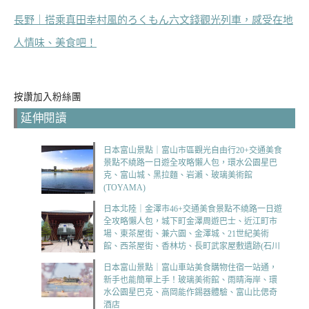
長野｜搭乘真田幸村風的ろくもん六文錢觀光列車，感受在地
人情味、美食吧！
按讚加入粉絲團
延伸閱讀
日本富山景點｜富山市區觀光自由行20+交通美食
景點不繞路一日遊全攻略懶人包，環水公園星巴
克、富山城、黑拉麵、岩瀨、玻璃美術館
(TOYAMA)
日本北陸｜金澤市46+交通美食景點不繞路一日遊
全攻略懶人包，城下町金澤周遊巴士、近江町市
場、東茶屋街、兼六園、金澤城、21世紀美術
館、西茶屋街、香林坊、長町武家屋敷遺跡(石川
県金沢市KANAZAWA)
日本富山景點｜富山車站美食購物住宿一站通，
新手也能簡單上手！玻璃美術館、雨晴海岸、環
水公園星巴克、高岡能作錫器體驗、富山比偲奇
酒店