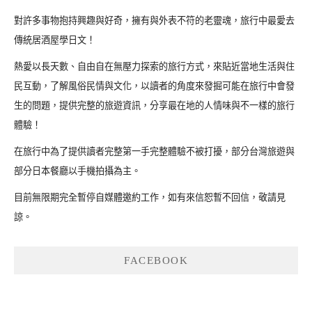
對許多事物抱持興趣與好奇，擁有與外表不符的老靈魂，旅行中最愛去
傳統居酒屋學日文！
熱愛以長天數、自由自在無壓力探索的旅行方式，來貼近當地生活與住
民互動，了解風俗民情與文化，以讀者的角度來發掘可能在旅行中會發
生的問題，提供完整的旅遊資訊，分享最在地的人情味與不一樣的旅行
體驗！
在旅行中為了提供讀者完整第一手完整體驗不被打擾，部分台灣旅遊與
部分日本餐廳以手機拍攝為主。
目前無限期完全暫停自媒體邀約工作，如有來信恕暫不回信，敬請見
諒。
FACEBOOK