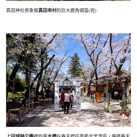
真田神社旁象徵
真田幸村
的巨大鹿角頭盔(兜)
上田城跡公園
裡的
千本櫻
在春天櫻花季節非常漂亮，選擇春天