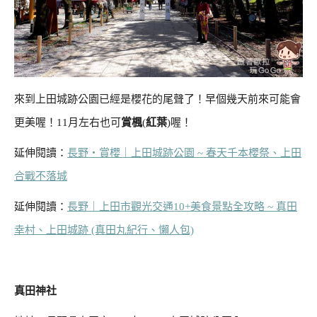
來到上田城跡公園已經是櫻花的尾聲了！早個幾天前來可能會
更美喔！11月左右也可
賞楓
(
紅葉
)喔！
延伸閱讀：
長野‧賞櫻｜上田城跡公園 ~ 春天千本櫻祭、上田
合戰不落城
延伸閱讀：
長野｜上田市觀光交通10+美食景點全攻略 ~ 真田
幸村、上田城跡 (真田丸紀行、懶人包)
真田神社