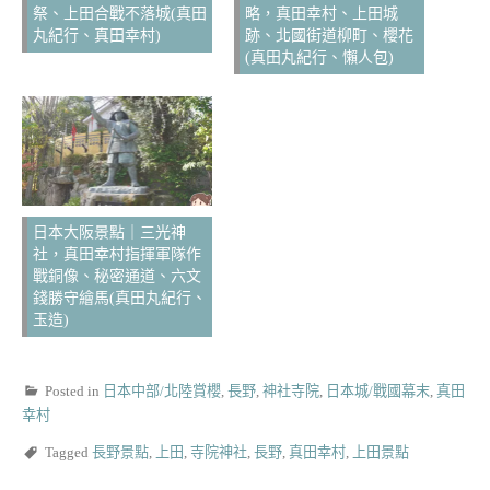
祭、上田合戰不落城(真田
略，真田幸村、上田城
丸紀行、真田幸村)
跡、北國街道柳町、櫻花
(真田丸紀行、懶人包)
日本大阪景點｜三光神
社，真田幸村指揮軍隊作
戰銅像、秘密通道、六文
錢勝守繪馬(真田丸紀行、
玉造)
Posted in
日本中部/北陸賞櫻
,
長野
,
神社寺院
,
日本城/戰國幕末
,
真田
幸村
Tagged
長野景點
,
上田
,
寺院神社
,
長野
,
真田幸村
,
上田景點