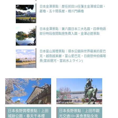
日本金澤景點｜歷任前田14任藩主金澤城公園，
菱櫓、五十間長屋、橋爪門續櫓
日本金澤景點｜兼六園日本三大名園，四季物語
部分時段夜間點燈免費入園，金澤必遊景點
日本富山賞櫻景點｜環水公園與世界最美的星巴
克，越夜越美麗，富山星巴克，日劇戀仲拍攝場
景(富岩運河、富岩水上ライン)
日本長野賞櫻景點｜上田
日本長野景點｜上田市觀
城跡公園，春天千本櫻
光交通10+美食景點全攻