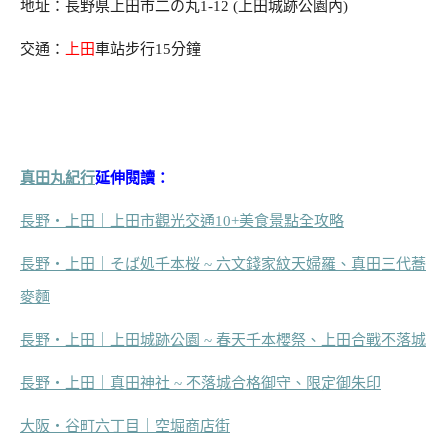
地址：長野県上田市二の丸1-12 (上田城跡公園內)
交通：
上田
車站步行15分鐘
真田丸紀行
延伸閱讀：
長野‧上田｜上田市觀光交通10+美食景點全攻略
長野‧上田｜そば処千本桜 ~ 六文錢家紋天婦羅、真田三代蕎
麥麵
長野‧上田｜上田城跡公園 ~ 春天千本櫻祭、上田合戰不落城
長野‧上田｜真田神社 ~ 不落城合格御守、限定御朱印
大阪‧谷町六丁目｜空堀商店街