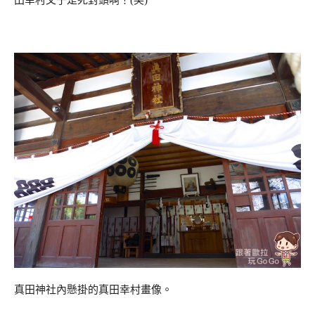
田幸村父子是死對頭啊！(笑)
真田神社內懸掛的真田幸村畫像。