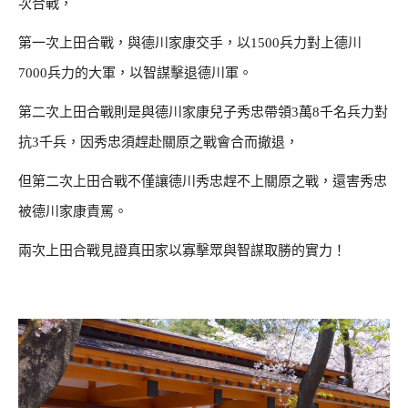
次合戰，
第一次上田合戰，與德川家康交手，以1500兵力對上德川
7000兵力的大軍，以智謀擊退德川軍。
第二次上田合戰則是與德川家康兒子秀忠帶領3萬8千名兵力對
抗3千兵，因秀忠須趕赴關原之戰會合而撤退，
但第二次上田合戰不僅讓德川秀忠趕不上關原之戰，還害秀忠
被德川家康責罵。
兩次上田合戰見證真田家以寡擊眾與智謀取勝的實力！