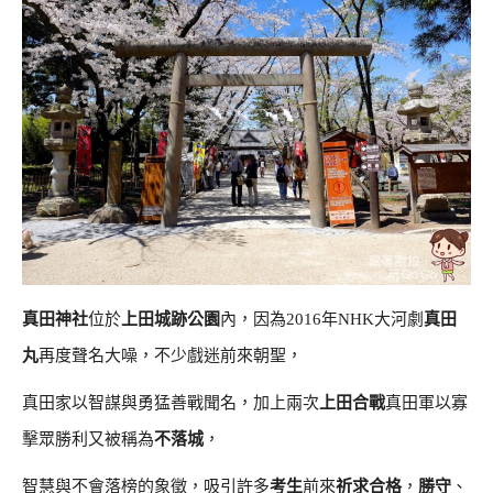
真田神社
位於
上田城跡公園
內，因為2016年NHK大河劇
真田
丸
再度聲名大噪，不少戲迷前來朝聖，
真田家以智謀與勇猛善戰聞名，加上兩次
上田合戰
真田軍以寡
擊眾勝利又被稱為
不落城
，
智慧與不會落榜的象徵，吸引許多
考生
前來
祈求合格
，
勝守
、