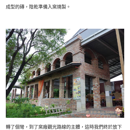
成型的磚，陰乾準備入窯燒製。
轉了個彎，到了窯廠觀光路線的主體，這時我們終於放下