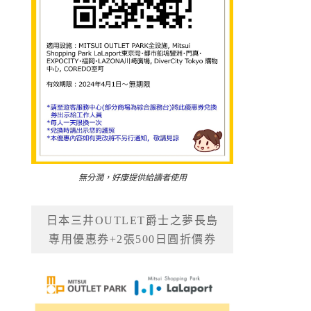
無分潤，好康提供給讀者使用
日本三井OUTLET爵士之夢長島
專用優惠券+2張500日圓折價券