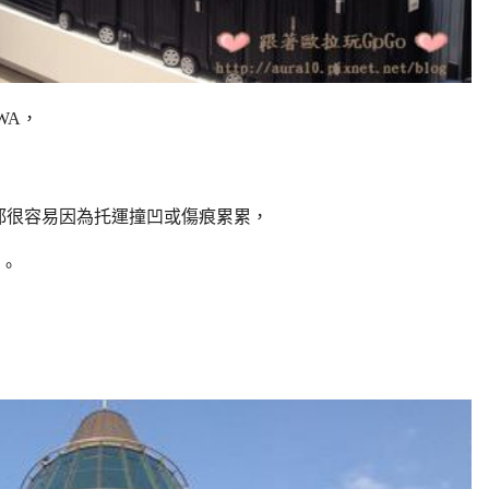
WA，
的都很容易因為托運撞凹或傷痕累累，
緊。