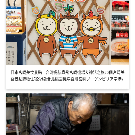
日本宮崎美食景點｜台灣虎航直飛宮崎機場＆神話之旅20個宮崎美
食景點購物住宿介紹(台北桃園機場直飛宮崎ブーゲンビリア空港)