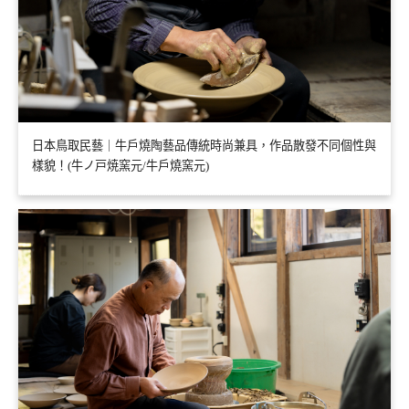
日本鳥取民藝｜牛戶燒陶藝品傳統時尚兼具，作品散發不同個性與
樣貌！(牛ノ戸焼窯元/牛戶燒窯元)