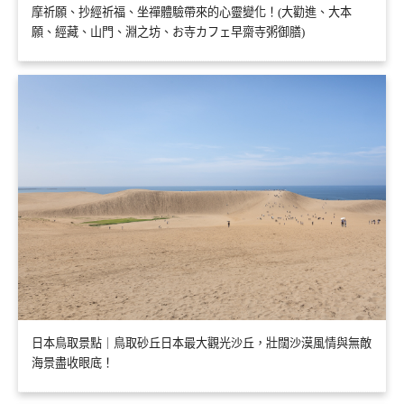
摩祈願、抄經祈福、坐禪體驗帶來的心靈變化！(大勸進、大本
願、經藏、山門、淵之坊、お寺カフェ早齋寺粥御膳)
日本鳥取景點｜鳥取砂丘日本最大觀光沙丘，壯闊沙漠風情與無敵
海景盡收眼底！