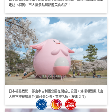
走訪15個岡山市人氣景點與話題美食名店！
日本福島景點｜郡山市吉利蛋公園在開成山公園，賞櫻順遊開成山
大神宮櫻花祭屋台(寶可夢公園、賞櫻名所、桜まつり)