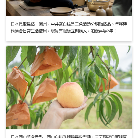
日本鳥取民藝｜因州・中井窯白綠黑三色清透分明陶藝品、年輕時
尚適合日常生活使用，現貨有眼緣立刻購入，猶豫再等2年！
日本岡山美食景點｜岡山白桃季體驗採收樂趣，三天兩夜自駕租車