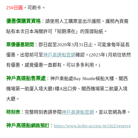
250日圓
，可刷卡。
優惠價購買資格
：請使用人工購票並出示護照，護照內頁需
貼有本次日本海關許可「短期滯在」的簽證貼紙。
票價優惠期間
：即日起至2020年3月31日止，可能會每年延長
優惠，出發前可至
神戶高速船官網
確認。(2023年1月前往依然
有優惠，感覺優惠一直都有，可以多多利用。)
神戶高速船售票處
：神戶乘船處Bay Shuttle候船大樓、關西
機場第一航廈入境大廳1樓A出口旁、關西機場第二航廈入境
大廳。
時刻表
：完整時刻表請參閱
神戶高速船官網
，並以官網為準。
神戶高速船
網路預訂
：
https://www.kobe-access.jp/chi2/reserve