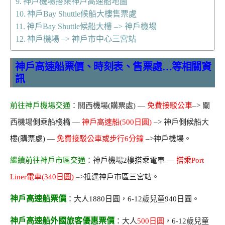
神戶機場搭乘神戶高速船地圖
神戶Bay Shuttle候船大樓售票處
神戶Bay Shuttle候船大樓 –> 神戶機場
神戶機場 –> 神戶市中心三宮站
神戶高速船票價、時刻表、售票處…等相關資
訊
前往神戶機場交通
：關西機場(購票處) —
免費接駁公車
–> 關
西機場側乘船棧橋 —
神戶高速船(500日圓)
–> 神戶側候船大
樓(購票處) —
免費接駁公車或步行6分鐘
–>神戶機場。
繼續前往神戶市區交通
：神戶機場2樓搭乘電車 —
搭乘Port
Liner電車(340日圓)
–>抵達神戶市區三宮站。
神戶高速船票價
：大人1880日圓，6-12歲兒童940日圓。
神戶高速船外國旅客優惠票價
：大人
500日圓
，6-12歲兒童