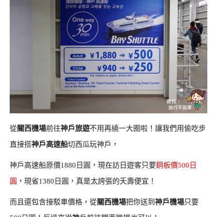
從
關西機場
前往
神戶旅遊
不用再繞一大圈啦！讓我們用偷吃步
直接搭
神戶高速船
切西瓜玩神戶，
神戶高速船原價1880日圓，現在訪日遊客只要
銅板價500日
圓
，現省1380日圓，真是太誇張的夭壽便宜！
而且還包含接駁車價格，從
關西機場
把你送到
神戶機場
只要