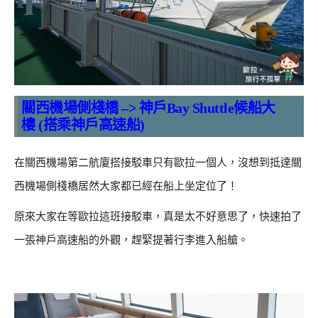
關西機場側棧橋 –> 神戶
Bay Shuttle候船大
樓
(
搭乘神戶高速船
)
在關西機場第二航廈搭接駁車只有歐拉一個人，沒想到抵達關
西機場側棧橋居然大家都已經在船上坐定位了！
原來大家在等歐拉這班接駁車，真是太不好意思了，快速拍了
一張神戶高速船的外觀，趕緊提著行李進入船艙。