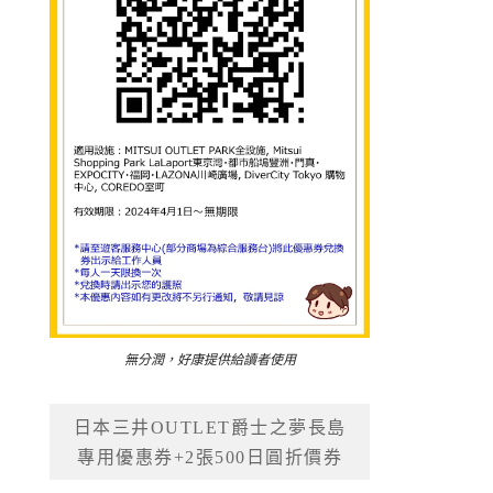
無分潤，好康提供給讀者使用
日本三井OUTLET爵士之夢長島
專用優惠券+2張500日圓折價券