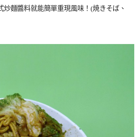
式炒麵醬料就能簡單重現風味！(焼きそば、