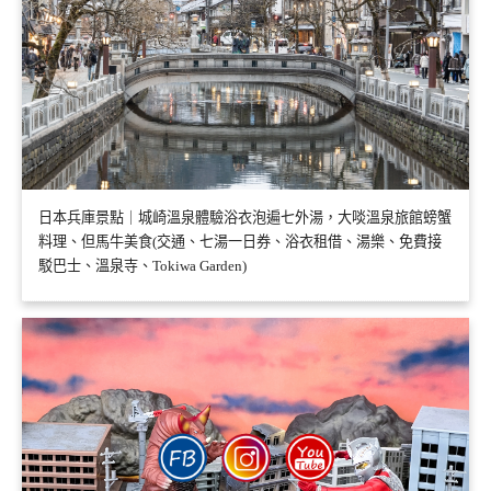
日本兵庫景點｜城崎溫泉體驗浴衣泡遍七外湯，大啖溫泉旅館螃蟹
料理、但馬牛美食(交通、七湯一日券、浴衣租借、湯樂、免費接
駁巴士、溫泉寺、Tokiwa Garden)