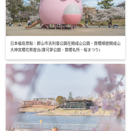
日本福島景點｜郡山市吉利蛋公園在開成山公園，賞櫻順遊開成山
大神宮櫻花祭屋台(寶可夢公園、賞櫻名所、桜まつり)