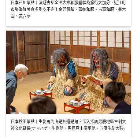
日本石川景點｜漫遊古都金澤大推和服體驗為旅行大加分，近江町
市場海鮮美食多到吃不完！金箔體驗、蕾絲和服、古董和服、兼六
園、兼六亭
日本秋田景點｜生剝鬼到底是神還是鬼？深入探訪男鹿地區生剝大
神文化祭儀(ナマハゲ、生剝館、男鹿真山傳承館、五風生剝大鼓)