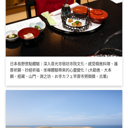
日本長野景點體驗｜深入善光寺宿坊寺院文化，感受精進料理、護
摩祈願、抄經祈福、坐禪體驗帶來的心靈變化！(大勸進、大本
願、經藏、山門、淵之坊、お寺カフェ早齋寺粥御膳、古薰)