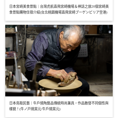
日本宮崎美食景點｜台灣虎航直飛宮崎機場＆神話之旅20個宮崎美
食景點購物住宿介紹(台北桃園機場直飛宮崎ブーゲンビリア空港)
日本鳥取民藝｜牛戶燒陶藝品傳統時尚兼具，作品散發不同個性與
樣貌！(牛ノ戸焼窯元/牛戶燒窯元)