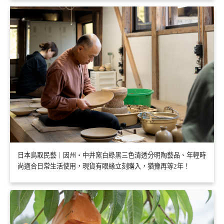
日本鳥取民藝｜因州・中井窯白綠黑三色清透分明陶藝品、年輕時
尚適合日常生活使用，現貨有眼緣立刻購入，猶豫再等2年！