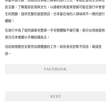
熱愛以長天數、自由自在無壓力探索的旅行方式，來貼近當地生活與住
民互動，了解風俗民情與文化，以讀者的角度來發掘可能在旅行中會發
生的問題，提供完整的旅遊資訊，分享最在地的人情味與不一樣的旅行
體驗！
在旅行中為了提供讀者完整第一手完整體驗不被打擾，部分台灣旅遊與
部分日本餐廳以手機拍攝為主。
目前無限期完全暫停自媒體邀約工作，如有來信恕暫不回信，敬請見
諒。
FACEBOOK
KEEP