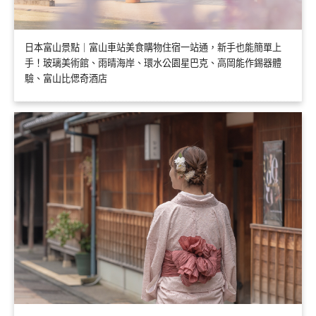
日本富山景點｜富山車站美食購物住宿一站通，新手也能簡單上
手！玻璃美術館、雨晴海岸、環水公園星巴克、高岡能作錫器體
驗、富山比偲奇酒店