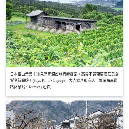
日本富山景點｜冰見高岡深度旅行新提案，高貴不貴葡萄酒莊美食
饗宴新體驗！(Says Farm、Lapoge、大寺幸八郎商店、雨晴海岸道
路休息站、Kurastay池森)