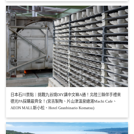
日本石川景點｜挑戰九谷燒DIY講中文嘛A通！北陸三縣伴手禮來
德光PA採購最齊全！(宮吉製陶、片山津溫泉總湯Machi Cafe、
AEON MALL新小松、Hotel Granbinario Komatsu)