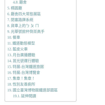
廳舍
橢圓廳
廳舍四大常態展區
閉塞路牌系統
貨車上的ㄅ ㄆ ㄇ
光華號掀杯倒茶高手
餐車
鐵道動態模型
藍皮火車
月台廣播體驗
莒光號運行體驗
特展-台灣鐵道旅館
特展-台灣博覽會
集章！集章！
性別友善廁所
國立臺灣博物館鐵道部園區
延伸閱讀