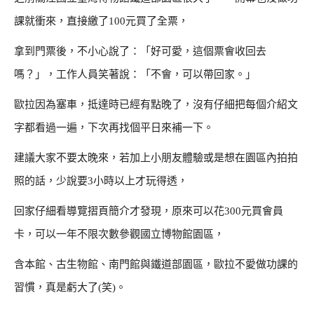
課就衝來，直接繳了100元買了全票，
拿到門票後，不小心說了：「好可愛，這個票會收回去
嗎？」，工作人員笑著說：「不會，可以帶回家。」
歐拉因為塞車，抵達時已經有點晚了，沒有仔細把每個介紹文
字都看過一遍，下次再找個平日來補一下。
建議大家不要太晚來，若加上小朋友體驗或是想在園區內拍拍
照的話，少說要3小時以上才玩得透，
回家仔細看導覽摺頁簡介才發現，原來可以花300元買會員
卡，可以一年不限次數參觀國立博物館園區，
含本館、古生物館、南門館與鐵道部園區，歐拉不愛做功課的
習慣，真是虧大了(笑)。