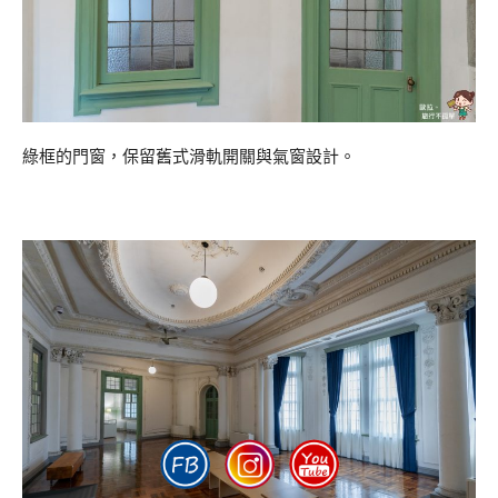
綠框的門窗，保留舊式滑軌開關與氣窗設計。