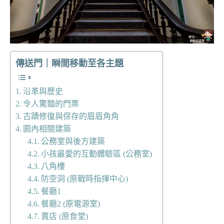
傳送門｜瞬間移動至各主題
沿革與歷史
令人驚豔的門票
古蹟修復與保存的眉眉角角
園內相關建築
公務室與後方建築
小孩最愛的互動體驗區 (公務室)
八角樓
防空洞 (原戰時指揮中心)
餐廳1
餐廳2 (原電源室)
賣店 (原食堂)