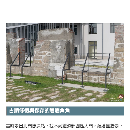
古蹟修復與保存的眉眉角角
當時走出北門捷運站，找不到鐵道部園區大門，繞著圍牆走，