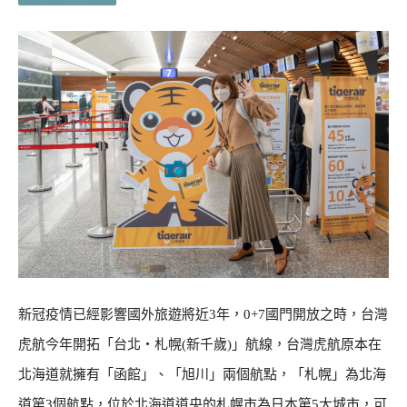
新冠疫情已經影響國外旅遊將近3年，0+7國門開放之時，台灣
虎航今年開拓「台北・札幌(新千歲)」航線，台灣虎航原本在
北海道就擁有「函館」、「旭川」兩個航點，「札幌」為北海
道第3個航點，位於北海道道央的札幌市為日本第5大城市，可