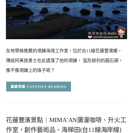
在地學姊推薦的項鍊海灣工作室，位於台11線花蓮豐濱鄉，
傳說阿美族勇士在此遺落了他的項鍊， 弧形排列的圓石頭，
像不像項鍊上的珠子呢？
CONTINUE READING
花蓮豐濱景點｜MIMA’AN瀰漫咖啡、升火工
作室，創作藝術品、海梯田(台11線海岸線)