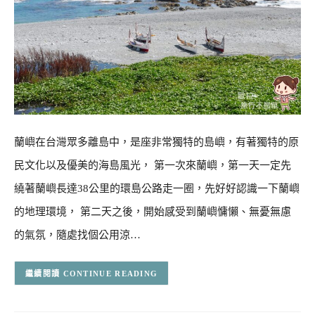
蘭嶼在台灣眾多離島中，是座非常獨特的島嶼，有著獨特的原
民文化以及優美的海島風光， 第一次來蘭嶼，第一天一定先
繞著蘭嶼長達38公里的環島公路走一圈，先好好認識一下蘭嶼
的地理環境， 第二天之後，開始感受到蘭嶼慵懶、無憂無慮
的氣氛，隨處找個公用涼…
CONTINUE READING