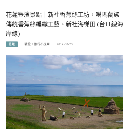
花蓮豐濱景點｜新社香蕉絲工坊，噶瑪蘭族
傳統香蕉絲編織工藝、新社海梯田 (台11線海
岸線)
花蓮
歐拉。旅行不孤單
2014-08-23