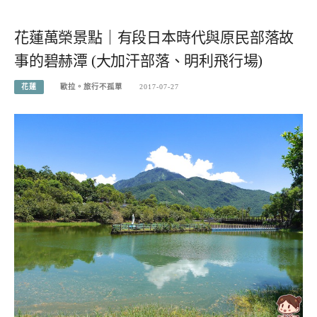
花蓮萬榮景點｜有段日本時代與原民部落故
事的碧赫潭 (大加汗部落、明利飛行場)
花蓮
歐拉。旅行不孤單
2017-07-27