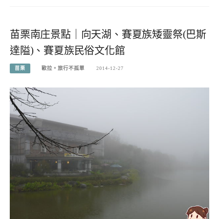
苗栗南庄景點｜向天湖、賽夏族矮靈祭(巴斯
達隘)、賽夏族民俗文化館
苗栗
歐拉。旅行不孤單
2014-12-27