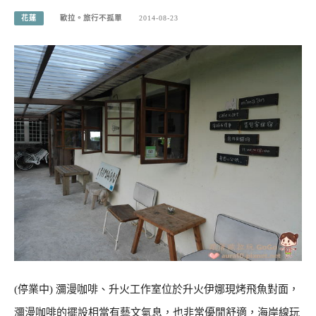
花蓮
歐拉。旅行不孤單
2014-08-23
(停業中) 瀰漫咖啡、升火工作室位於升火伊娜現烤飛魚對面，
瀰漫咖啡的擺設相當有藝文氣息，也非常優閒舒適，海岸線玩