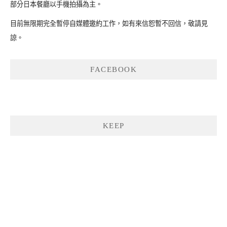
部分日本餐廳以手機拍攝為主。
目前無限期完全暫停自媒體邀約工作，如有來信恕暫不回信，敬請見
諒。
FACEBOOK
KEEP