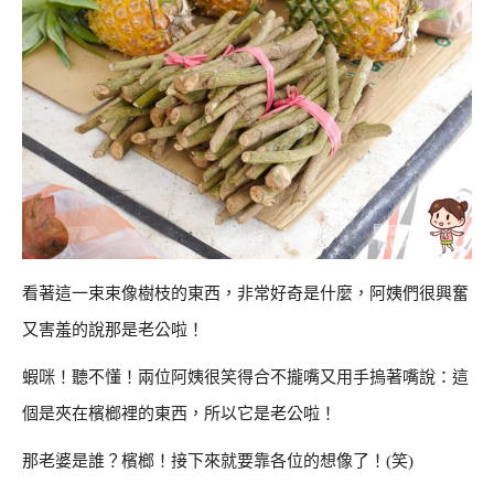
看著這一束束像樹枝的東西，非常好奇是什麼，阿姨們很興奮
又害羞的說那是老公啦！
蝦咪！聽不懂！兩位阿姨很笑得合不攏嘴又用手摀著嘴說：這
個是夾在檳榔裡的東西，所以它是老公啦！
那老婆是誰？檳榔！接下來就要靠各位的想像了！(笑)