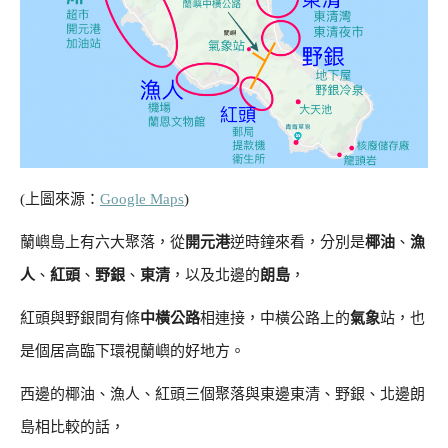
(上圖來源：
Google Maps
)
蘭嶼島上有六大聚落，從
開元港
逆時鐘來看，分別是
椰油
、
漁
人
、
紅頭
、
野銀
、
東清
，以及北邊的
朗島
，
紅頭與野銀間有條
中橫公路
相連接，中橫公路上的
氣象
站，也
是個居高臨下環視蘭嶼的好地方。
西邊的椰油、漁人、紅頭三個聚落與東邊東清、野銀、北邊朗
島相比較的話，