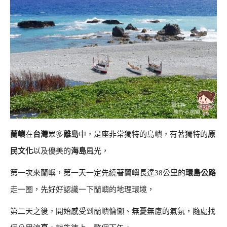
蘭嶼
在
台灣
眾多
離島
中，是座非常獨特的島嶼，有著獨特的
原
民文化
以及優美的
海島
風光，
第一次來蘭嶼，第一天一定先繞著蘭嶼長達38公里的
環島公路
走一圈，先好好認識一下蘭嶼的地理環境，
第二天之後，開始感受到蘭嶼慵懶、無憂無慮的氣氛，隨處找