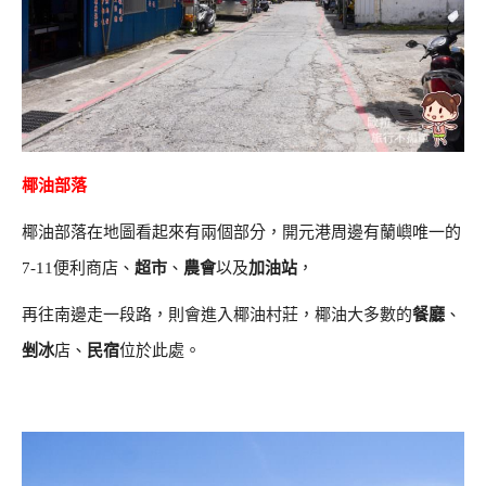
椰油部落
椰油部落在地圖看起來有兩個部分，開元港周邊有蘭嶼唯一的
7-11便利商店、
超市
、
農會
以及
加油站
，
再往南邊走一段路，則會進入椰油村莊，椰油大多數的
餐廳
、
剉冰
店、
民宿
位於此處。