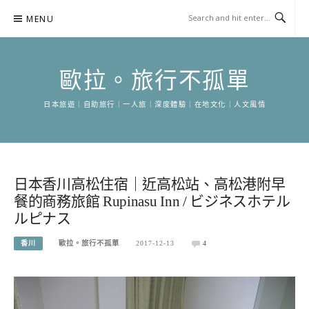
Skip
MENU
to
content
歐拉。旅行不孤單
日本旅遊｜自助旅行｜一人旅｜深度體驗｜在地文化｜人文風情
日本香川高松住宿｜近高松站、高松港附早
餐的商務旅館 Rupinasu Inn / ビジネスホテル
ルピナス
香川
歐拉。旅行不孤單
2017-12-13
4