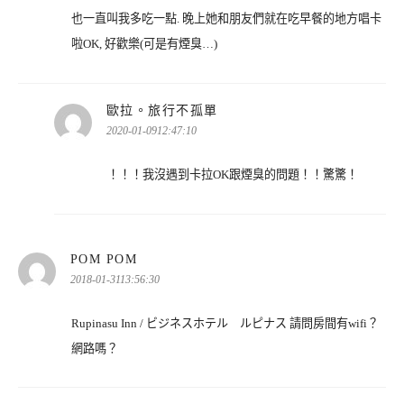
也一直叫我多吃一點. 晚上她和朋友們就在吃早餐的地方唱卡
啦OK, 好歡樂(可是有煙臭…)
表
歐拉。旅行不孤單
示:
2020-01-0912:47:10
！！！我沒遇到卡拉OK跟煙臭的問題！！驚驚！
表
POM POM
示:
2018-01-3113:56:30
Rupinasu Inn / ビジネスホテル ルピナス 請問房間有wifi？
網路嗎？