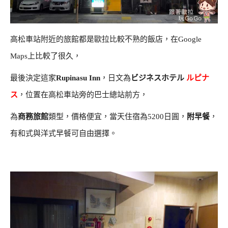
高松車站附近的旅館都是歐拉比較不熟的飯店，在Google
Maps上比較了很久，
最後決定這家
Rupinasu Inn
，日文為
ビジネスホテル
ルピナ
ス
，位置在高松車站旁的巴士總站前方，
為
商務旅館
類型，價格便宜，當天住宿為5200日圓，
附早餐
，
有和式與洋式早餐可自由選擇。