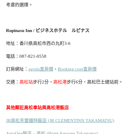
考慮的選擇。
Rupinasu Inn / ビジネスホテル ルピナス
地址：香川県高松市西の丸町3-6
電話：087-821-0558
訂房網址：
agoda查房價
、
Booking.com查房價
交通：
高松站
步行2分，
高松港
步行6分，高松巴士總站前。
其他鄰近高松車站與高松港飯店
JR高松克雷緬特飯店 (JR CLEMENTINN TAKAMATSU)
AreaOne飯店 – 高松 (Hotel Areaone Takamatsu)