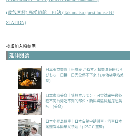
(背包客棧) 高松旅館 – BJ站 (Takamatsu guest house BJ
STATION)
按讚加入粉絲團
延伸閱讀
日本東京美食｜松風庵 かねすえ超美味蕨餅わら
びもち一口接一口完全停不下來！(JR池袋車站美
食)
日本東京美食｜情熱ホルモン，可嘗試豬牛雞各
種不同台灣吃不到的部位，醃料與醬料超搭超美
味！(美食)
日本小豆島租車｜日本自駕申請機車、汽車日本
駕照譯本簡單又快速！(125C.C.重機)