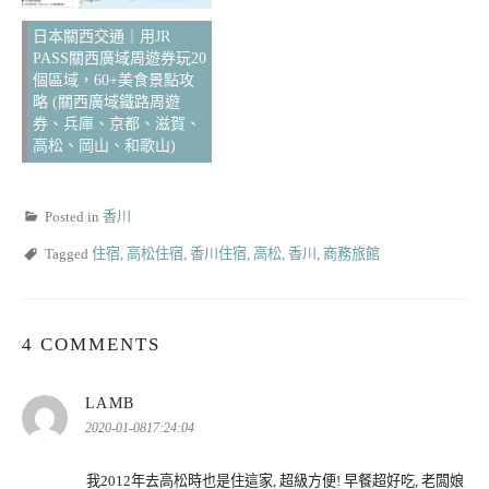
日本關西交通｜用JR
PASS關西廣域周遊券玩20
個區域，60+美食景點攻
略 (關西廣域鐵路周遊
券、兵庫、京都、滋賀、
高松、岡山、和歌山)
Posted in
香川
Tagged
住宿
,
高松住宿
,
香川住宿
,
高松
,
香川
,
商務旅館
4 COMMENTS
表
LAMB
示:
2020-01-0817:24:04
我2012年去高松時也是住這家, 超級方便! 早餐超好吃, 老闆娘