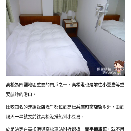
高松
為
四國
地區重要的門戶之一，
高松港
也是前往
小豆島
等重
要航線的港口，
比較知名的連鎖飯店幾乎都位於高松
兵庫町商店街
附近，由於
隔天一早就要前往高松港搭船到小豆島，
於是決定在高松港與高松車站附近選擇一間
平價旅館
，就不用