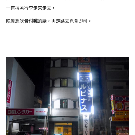
一直拉著行李走來走去，
晚餐想吃
骨付雞
的話，再走路去覓食即可。