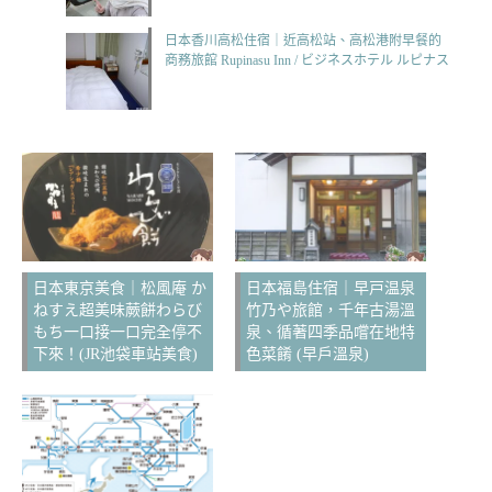
日本香川高松住宿｜近高松站、高松港附早餐的
商務旅館 Rupinasu Inn / ビジネスホテル ルピナス
日本東京美食｜松風庵 か
日本福島住宿｜早戸温泉
ねすえ超美味蕨餅わらび
竹乃や旅館，千年古湯溫
もち一口接一口完全停不
泉、循著四季品嚐在地特
下來！(JR池袋車站美食)
色菜餚 (早戶溫泉)