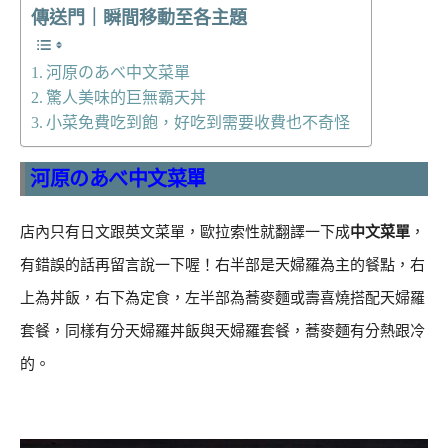
傳送門｜瞬間移動至各主題
河原のあべ中文菜單
驚人美味的巨無霸天丼
小菜免費吃到飽，好吃到需要收費也不奇怪
河原のあべ中文菜單
店內只有日文跟英文菜單，歐拉索性就翻譯一下成
中文菜單
，
有錯誤的話再留言說一下喔！右半部是天婦羅為主的餐點，右
上為丼飯，右下為定食，左半部為蕎麥麵或壽喜燒搭配天婦羅
套餐，同樣有分天婦羅丼飯與天婦羅套餐，蕎麥麵有分熱跟冷
的。