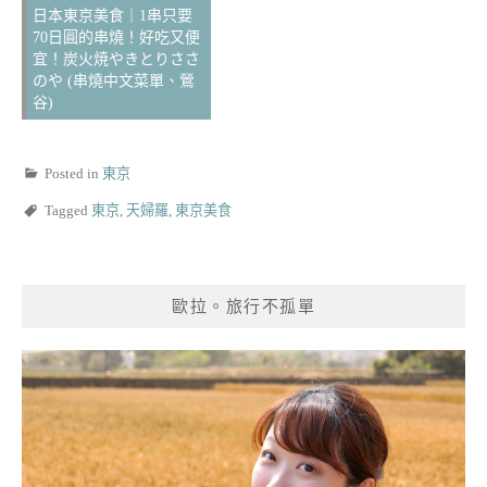
日本東京美食｜1串只要
70日圓的串燒！好吃又便
宜！炭火焼やきとりささ
のや (串燒中文菜單、鶯
谷)
Posted in
東京
Tagged
東京
,
天婦羅
,
東京美食
歐拉。旅行不孤單