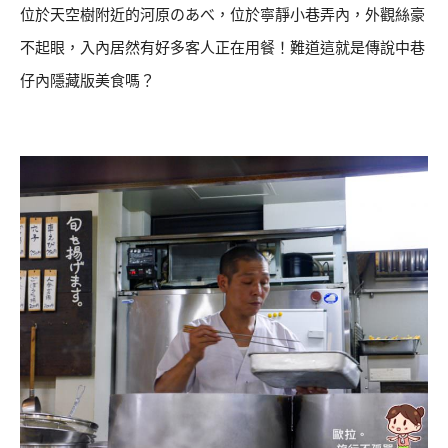
位於天空樹附近的河原のあべ，位於寧靜小巷弄內，外觀絲豪
不起眼，入內居然有好多客人正在用餐！難道這就是傳說中巷
仔內隱藏版美食嗎？