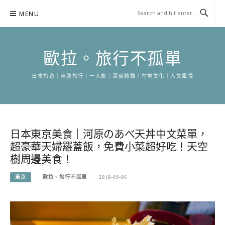
Skip
MENU
to
content
歐拉。旅行不孤單
日本旅遊｜自助旅行｜一人旅｜深度體驗｜在地文化｜人文風情
日本東京美食｜河原のあべ天丼中文菜單，
超豪華天婦羅蓋飯，免費小菜超好吃！天空
樹周邊美食！
東京
歐拉。旅行不孤單
2018-09-06