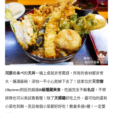
河原のあべ
的
天丼
一端上桌就非常驚訝，所有的食材都非常
大，鋪滿飯碗，深怕一不小心就掉下去了！這家位於
天空樹
(
Skytree
)附近的超級
B級隱藏美食
，吃過完全不輸
名店
，不想
排隊也可以來試看看喔！除了
天婦羅
好吃之外，最可怕的還有
小菜吃到飽，而且每個小菜都好好吃！數量多達6種！一定要