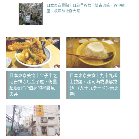
日本東京景點｜日暮里谷根千懷古散策，谷中銀
座、根津神社例大祭
日本東京美食｜金子半之
日本東京美食｜九十九起
助吉祥寺店金子屋，份量
士拉麵，起司滿載濃郁拉
超澎湃C/P值高的星鰻魚
麵！(九十九ラーメン惠比
天丼
壽)