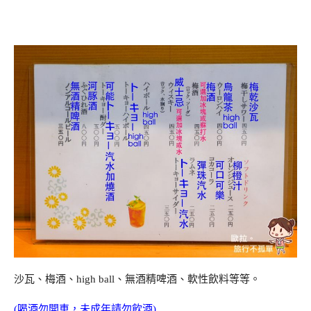
沙瓦、梅酒、high ball、無酒精啤酒、軟性飲料等等。
(喝酒勿開車，未成年請勿飲酒)