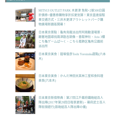
MITSUI OUTLET PARK 木更津 免稅+2張500日圓
折價券+優惠券購物享折扣更划算！東京直達接駁
車交通方式，三井木更津アウトレットパーク購
物廣場新園區開幕！
日本東京景點｜龜有烏龍派出所阿兩動漫場景、
跟著地圖尋找兩津勘吉銅像，香取神社、Ario 3樓
こち亀ゲームぱ～く、こちら葛飾区亀有公園前
派出所
日本東京美食｜鎧塚俊彦Toshi Yoroizuka甜點(六本
木)
日本東京美食｜かんだ神田米其林三星和食料理
美食(六本木)
日本東京新宿祭典｜第27回江戶幕府鐵砲組百人
隊出陣(2017年第29回日程表更新) ~ 幕府武士百人
隊街頭遊行(鉄砲組百人隊出陣の儀)