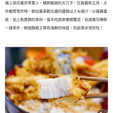
端上桌份量非常驚人，橫跨飯碗的大穴子，巨無霸帆立貝、大
炸蝦等等炸物，歐拉最喜歡左邊的蓮根はさみ揚げ，以蓮藕當
底，加上魚漿類的食材，當天吃起來像螃蟹泥，包成像可樂餅
一樣來炸，鮮甜酥脆又帶有海鮮的味道，吃起來非常好吃！