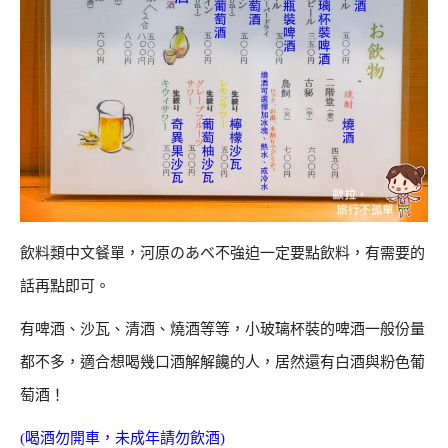
飲料類中文餐單，河原のあべ不強迫一定要點飲料，有需要的
話再點即可。
有啤酒、沙瓦、清酒、燒酒等等，小玻璃杯裝的啤酒一般份量
都不多，適合想喝幾口酒解解饞的人，居然還有白酒與粉色葡
萄酒！
(喝酒勿開車，未成年請勿飲酒)