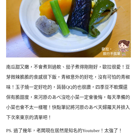
南瓜甜又嫩，不會煮到過軟、茄子煮得剛剛好，歐拉很愛！豆
芽微辣脆脆的食感很下飯，青椒意外的好吃，沒有可怕的青椒
味！玉子燒一定好吃的，蒟蒻QQ的也很讚，四季豆不軟爛還
保有脆甜度，來河原のあべ沒吃小菜一定會後悔，每天準備的
小菜也會不太一樣喔！快點筆記將河原のあべ天婦羅天丼排入
下次來東京的清單吧！
PS. 過了幾年，老闆現在居然是知名的Youtuber！太強了！