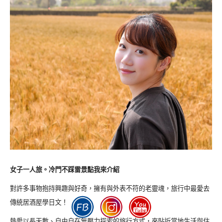
女子一人旅。冷門不踩雷景點我來介紹
對許多事物抱持興趣與好奇，擁有與外表不符的老靈魂，旅行中最愛去
傳統居酒屋學日文！
熱愛以長天數、自由自在無壓力探索的旅行方式，來貼近當地生活與住