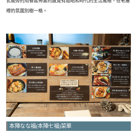
玄關旁的用餐區佈置的感覺有點昭和時代的生活風格，在老屋
裡的氛圍別樹一格。
本陣なな福(本陣七福)菜單