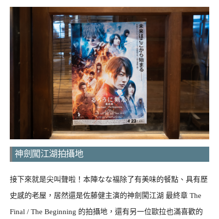
神劍闖江湖拍攝地
接下來就是尖叫聲啦！本陣なな福除了有美味的餐點、具有歷
史感的老屋，居然還是佐藤健主演的神劍闖江湖 最終章 The
Final / The Beginning 的拍攝地，還有另一位歐拉也滿喜歡的