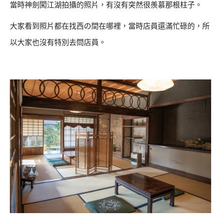
當時神劍闖江湖拍攝的照片，有沒有突然很羨慕那根柱子。
大家看到照片都在找西の間在哪裡，當時店員還滿忙碌的，所
以大家也沒有特別去問店員。