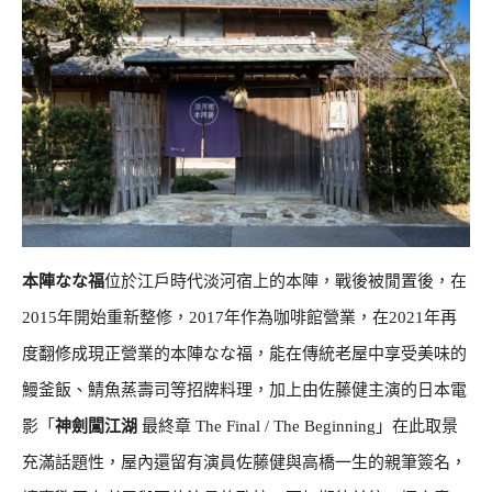
本陣なな福
位於江戶時代淡河宿上的本陣，戰後被閒置後，在
2015年開始重新整修，2017年作為咖啡館營業，在2021年再
度翻修成現正營業的本陣なな福，能在傳統老屋中享受美味的
鰻釜飯、鯖魚蒸壽司等招牌料理，加上由佐藤健主演的日本電
影「
神劍闖江湖
最終章 The Final / The Beginning」在此取景
充滿話題性，屋內還留有演員佐藤健與高橋一生的親筆簽名，