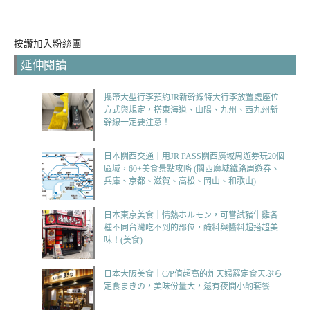
按讚加入粉絲團
延伸閱讀
攜帶大型行李預約JR新幹線特大行李放置處座位
方式與規定，搭東海道、山陽、九州、西九州新
幹線一定要注意！
日本關西交通｜用JR PASS關西廣域周遊券玩20個
區域，60+美食景點攻略 (關西廣域鐵路周遊券、
兵庫、京都、滋賀、高松、岡山、和歌山)
日本東京美食｜情熱ホルモン，可嘗試豬牛雞各
種不同台灣吃不到的部位，醃料與醬料超搭超美
味！(美食)
日本大阪美食｜C/P值超高的炸天婦羅定食天ぷら
定食まきの，美味份量大，還有夜間小酌套餐