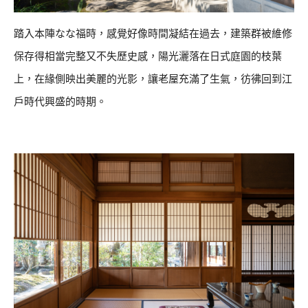
踏入本陣なな福時，感覺好像時間凝結在過去，建築群被維修
保存得相當完整又不失歷史感，陽光灑落在日式庭園的枝葉
上，在緣側映出美麗的光影，讓老屋充滿了生氣，彷彿回到江
戶時代興盛的時期。