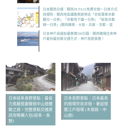
日本關西交通｜關西JR PASS免費兌換一日券方式
與規則，關西地區鐵路周遊券送「京阪電車京都
觀光一日券」「京都地下鐵一日券」「阪急京都
線一日券」(關西機場、大阪、兵庫、京都、滋
賀、和歌山)
日本神戶高速船優惠價500日圓，關西機場往來神
戶最快最划算交通方式，神戶旅遊首選！
日本岐阜長野景點｜最省
日本長野景點｜日本最長
力馬籠宿妻籠宿中山道體
的宿場奈良井宿，重返懷
驗之旅，完整景點交通資
舊江戶宿場 (木曾路、中
訊攻略懶人包(岐阜、長
山道)
野)