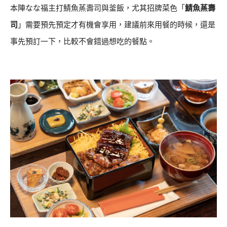
本陣なな福主打鯖魚蒸壽司與釜飯，尤其招牌菜色「
鯖魚蒸壽
司
」需要預先預定才有機會享用，建議前來用餐的時候，還是
事先預訂一下，比較不會錯過想吃的餐點。