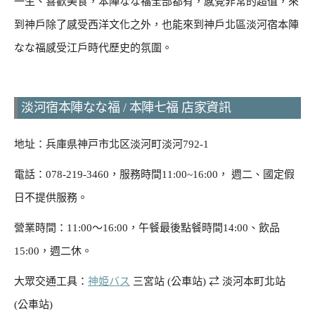
一生、喜歡美食，本陣なな福全部都有，感覺非常的超值，來
到神戶除了感受西洋文化之外，也能來到神戶北區淡河宿本陣
なな福感受江戶時代歷史的氛圍。
淡河宿本陣なな福 / 本陣七福 店家資訊
地址：兵庫県神戸市北区淡河町淡河792-1
電話：078-219-3460，服務時間11:00~16:00， 週二、國定假
日不提供服務。
營業時間：11:00〜16:00，午餐最後點餐時間14:00、飲品
15:00，週二休。
大眾交通工具：
神姫バス
三宮站 (公車站) ⇄ 淡河本町北站
(公車站)