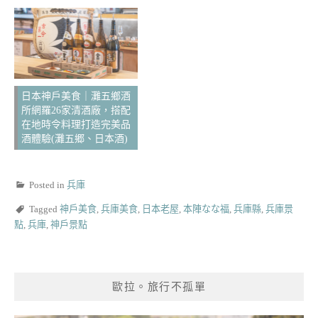
日本神戶美食｜灘五鄉酒
所網羅26家清酒廠，搭配
在地時令料理打造完美品
酒體驗(灘五郷、日本酒)
Posted in
兵庫
Tagged
神戶美食
,
兵庫美食
,
日本老屋
,
本陣なな福
,
兵庫縣
,
兵庫景
點
,
兵庫
,
神戶景點
歐拉。旅行不孤單