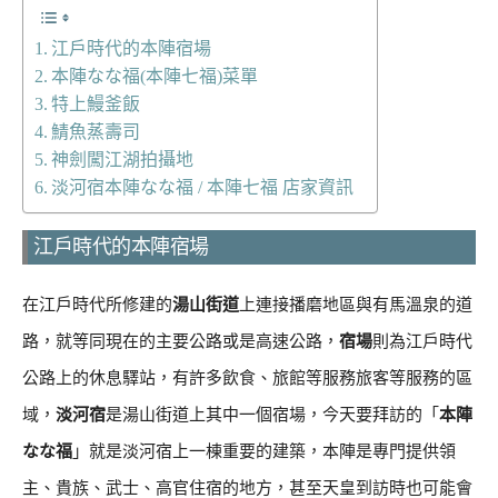
江戶時代的本陣宿場
本陣なな福(本陣七福)菜單
特上鰻釜飯
鯖魚蒸壽司
神劍闖江湖拍攝地
淡河宿本陣なな福 / 本陣七福 店家資訊
江戶時代的本陣宿場
在江戶時代所修建的
湯山街道
上連接播磨地區與有馬溫泉的道
路，就等同現在的主要公路或是高速公路，
宿場
則為江戶時代
公路上的休息驛站，有許多飲食、旅館等服務旅客等服務的區
域，
淡河宿
是湯山街道上其中一個宿場，今天要拜訪的「
本陣
なな福
」就是淡河宿上一棟重要的建築，本陣是專門提供領
主、貴族、武士、高官住宿的地方，甚至天皇到訪時也可能會