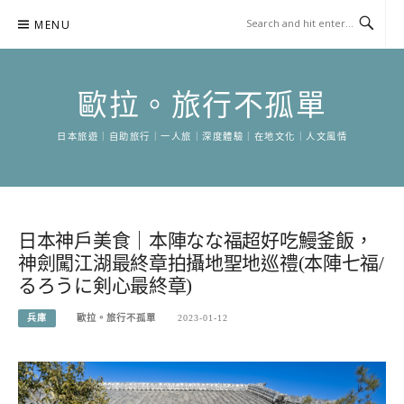
Skip
MENU
to
content
歐拉。旅行不孤單
日本旅遊｜自助旅行｜一人旅｜深度體驗｜在地文化｜人文風情
日本神戶美食｜本陣なな福超好吃鰻釜飯，
神劍闖江湖最終章拍攝地聖地巡禮(本陣七福/
るろうに剣心最終章)
兵庫
歐拉。旅行不孤單
2023-01-12