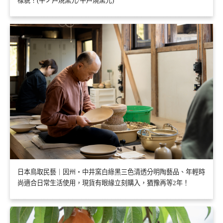
樣貌！(牛ノ戸焼窯元/牛戶燒窯元)
日本鳥取民藝｜因州・中井窯白綠黑三色清透分明陶藝品、年輕時
尚適合日常生活使用，現貨有眼緣立刻購入，猶豫再等2年！