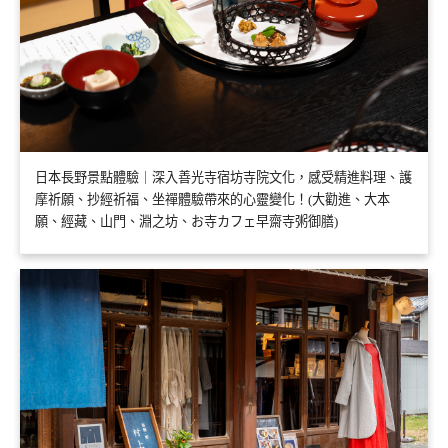
日本長野景點體驗｜深入善光寺宿坊寺院文化，感受精進料理、護
摩祈願、抄經祈福、坐禪體驗帶來的心靈變化！(大勸進、大本
願、經藏、山門、淵之坊、お寺カフェ早齋寺粥御膳)