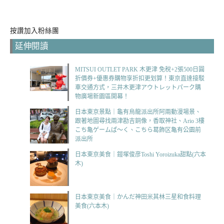
按讚加入粉絲團
延伸閱讀
MITSUI OUTLET PARK 木更津 免稅+2張500日圓
折價券+優惠券購物享折扣更划算！東京直達接駁
車交通方式，三井木更津アウトレットパーク購
物廣場新園區開幕！
日本東京景點｜龜有烏龍派出所阿兩動漫場景、
跟著地圖尋找兩津勘吉銅像，香取神社、Ario 3樓
こち亀ゲームぱ～く、こちら葛飾区亀有公園前
派出所
日本東京美食｜鎧塚俊彦Toshi Yoroizuka甜點(六本
木)
日本東京美食｜かんだ神田米其林三星和食料理
美食(六本木)