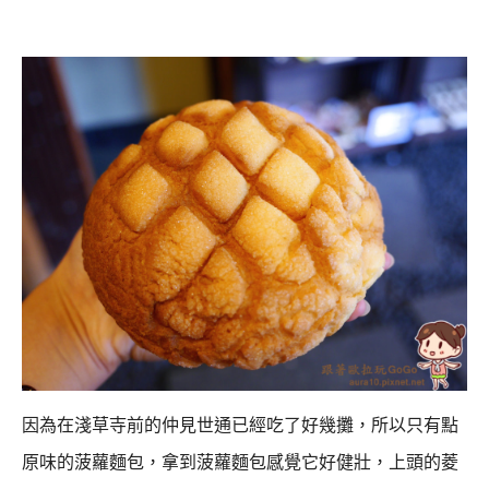
因為在淺草寺前的仲見世通已經吃了好幾攤，所以只有點
原味的菠蘿麵包，
拿到菠蘿麵包感覺它好健壯，上頭的菱