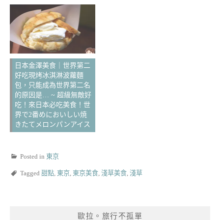
日本金澤美食｜世界第二
好吃現烤冰淇淋波蘿麵
包，只能成為世界第二名
的原因是… ~ 超級無敵好
吃！來日本必吃美食！世
界で2番めにおいしい焼
きたてメロンパンアイス
Posted in
東京
Tagged
甜點
,
東京
,
東京美食
,
淺草美食
,
淺草
歐拉。旅行不孤單