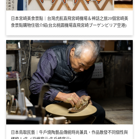
日本宮崎美食景點｜台灣虎航直飛宮崎機場＆神話之旅20個宮崎美
食景點購物住宿介紹(台北桃園機場直飛宮崎ブーゲンビリア空港)
日本鳥取民藝｜牛戶燒陶藝品傳統時尚兼具，作品散發不同個性與