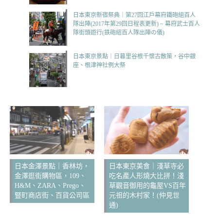
日本東京新宿祭典｜第27回江戶幕府鐵砲組百人
隊出陣(2017年第29回日程表更新) ~ 幕府武士百人
隊街頭遊行(鉄砲組百人隊出陣の儀)
日本東京景點｜日暮里谷根千懷古散策，谷中銀
座、根津神社例大祭
日本金澤景點｜香林坊，
日本東京美食｜淺草寺必
金澤逛街購物區，109、
吃名產人形燒大比拼！淺
H&M、ZARA、Prego、
草觀音御用的龜屋VS百年
豎町商店街、百貨公司區
元祖的木村家！(仲見世
通)