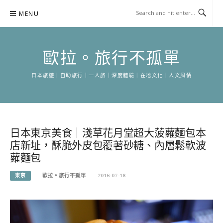
Skip
MENU
to
content
歐拉。旅行不孤單
日本旅遊｜自助旅行｜一人旅｜深度體驗｜在地文化｜人文風情
日本東京美食｜淺草花月堂超大菠蘿麵包本
店新址，酥脆外皮包覆著砂糖、內層鬆軟波
蘿麵包
東京
歐拉。旅行不孤單
2016-07-18