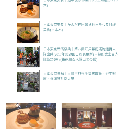
日本東京美食｜鎧塚俊彦Toshi Yoroizuka甜點(六本
木)
日本東京美食｜かんだ神田米其林三星和食料理
美食(六本木)
日本東京新宿祭典｜第27回江戶幕府鐵砲組百人
隊出陣(2017年第29回日程表更新) ~ 幕府武士百人
隊街頭遊行(鉄砲組百人隊出陣の儀)
日本東京景點｜日暮里谷根千懷古散策，谷中銀
座、根津神社例大祭