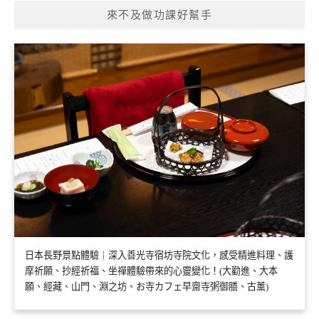
來不及做功課好幫手
日本長野景點體驗｜深入善光寺宿坊寺院文化，感受精進料理、護
摩祈願、抄經祈福、坐禪體驗帶來的心靈變化！(大勸進、大本
願、經藏、山門、淵之坊、お寺カフェ早齋寺粥御膳、古薰)