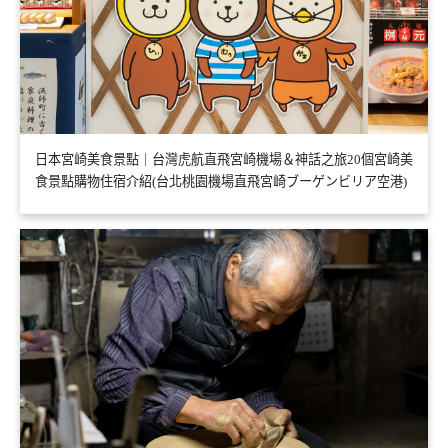
日本宮崎美食景點｜台灣虎航直飛宮崎機場＆神話之旅20個宮崎美
食景點購物住宿介紹(台北桃園機場直飛宮崎ブーゲンビリア空港)