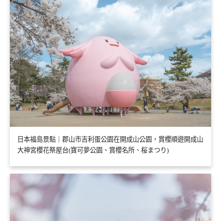
日本福島景點｜郡山市吉利蛋公園在開成山公園，賞櫻順遊開成山
大神宮櫻花祭屋台(寶可夢公園、賞櫻名所、桜まつり)