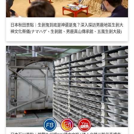
日本秋田景點｜生剝鬼到底是神還是鬼？深入探訪男鹿地區生剝大
神文化祭儀(ナマハゲ、生剝館、男鹿真山傳承館、五風生剝大鼓)