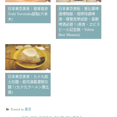
日本東京美食｜鎧塚俊彦
日本東京景點｜惠比壽啤
Toshi Yoroizuka甜點(六本
酒博物館，現榨特調啤
木)
酒、導覽見學試飲，喜歡
啤酒必遊！(美食、ヱビス
ビール記念館、Yebisu
Beer Museum)
日本東京美食｜九十九起
士拉麵，起司滿載濃郁拉
麵！(九十九ラーメン惠比
壽)
Posted in
東京