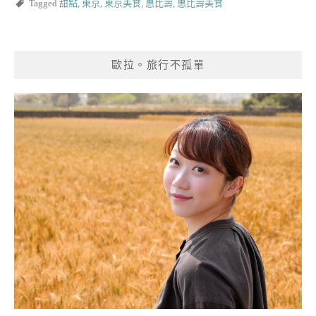
Tagged
甜點
,
東京
,
東京美食
,
惠比壽
,
惠比壽美食
歐拉。旅行不孤單