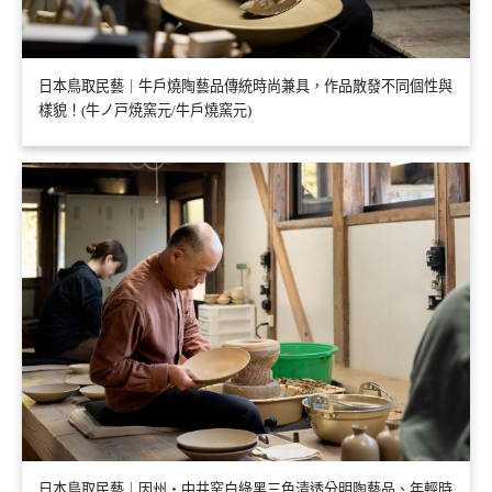
日本鳥取民藝｜牛戶燒陶藝品傳統時尚兼具，作品散發不同個性與
樣貌！(牛ノ戸焼窯元/牛戶燒窯元)
日本鳥取民藝｜因州・中井窯白綠黑三色清透分明陶藝品、年輕時