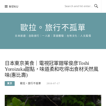
Skip
MENU
to
content
歐拉。旅行不孤單
日本旅遊｜自助旅行｜一人旅｜深度體驗｜在地文化｜人文風情
日本東京美食｜電視冠軍鎧塚俊彦Toshi
Yoroizuka甜點，味道柔和吃得出食材天然風
味(惠比壽)
東京
歐拉。旅行不孤單
2016-07-17