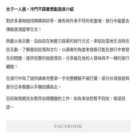
女子一人旅。冷門不踩雷景點我來介紹
對許多事物抱持興趣與好奇，擁有與外表不符的老靈魂，旅行中最愛去
傳統居酒屋學日文！
熱愛以長天數、自由自在無壓力探索的旅行方式，來貼近當地生活與住
民互動，了解風俗民情與文化，以讀者的角度來發掘可能在旅行中會發
生的問題，提供完整的旅遊資訊，分享最在地的人情味與不一樣的旅行
體驗！
在旅行中為了提供讀者完整第一手完整體驗不被打擾，部分台灣旅遊與
部分日本餐廳以手機拍攝為主。
目前無限期完全暫停自媒體邀約工作，如有來信恕暫不回信，敬請見
諒。
FACEBOOK