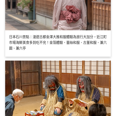
日本石川景點｜漫遊古都金澤大推和服體驗為旅行大加分，近江町
市場海鮮美食多到吃不完！金箔體驗、蕾絲和服、古董和服、兼六
園、兼六亭