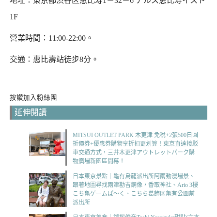
地址
：東京都渋谷区恵比寿1－32－6 アルス恵比寿イスト
1F
營業時間：11:00-22:00。
交通：惠比壽站徒步8分
。
按讚加入粉絲團
延伸閱讀
MITSUI OUTLET PARK 木更津 免稅+2張500日圓
折價券+優惠券購物享折扣更划算！東京直達接駁
車交通方式，三井木更津アウトレットパーク購
物廣場新園區開幕！
日本東京景點｜龜有烏龍派出所阿兩動漫場景、
跟著地圖尋找兩津勘吉銅像，香取神社、Ario 3樓
こち亀ゲームぱ～く、こちら葛飾区亀有公園前
派出所