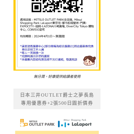
無分潤，好康提供給讀者使用
日本三井OUTLET爵士之夢長島
專用優惠券+2張500日圓折價券