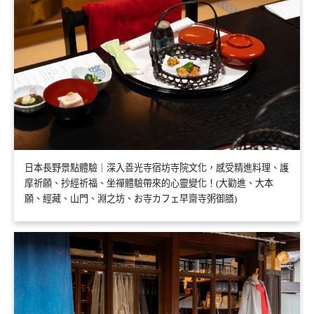
日本長野景點體驗｜深入善光寺宿坊寺院文化，感受精進料理、護
摩祈願、抄經祈福、坐禪體驗帶來的心靈變化！(大勸進、大本
願、經藏、山門、淵之坊、お寺カフェ早齋寺粥御膳)