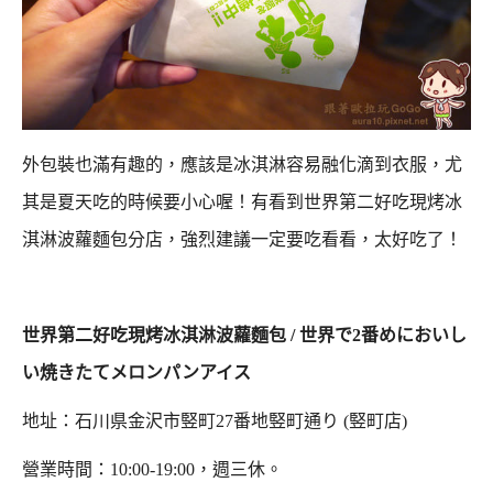
外包裝也滿有趣的，應該是冰淇淋容易融化滴到衣服，尤
其是夏天吃的時候要小心喔！
有看到世界第二好吃現烤冰
淇淋波蘿麵包分店，強烈建議一定要吃看看，太好吃了！
世界第二好吃現烤冰淇淋波蘿麵包 / 世界で2番めにおいし
い焼きたてメロンパンアイス
地址：石川県金沢市竪町27番地竪町通り (竪町店)
營業時間：10:00-19:00，週三休。