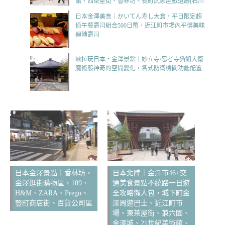
館、西茶屋街、香林坊、長町武家屋敷遺跡(石川
県金沢市KANAZAWA)
日本金澤美食｜かいてん寿し大倉，平日限定超
值午餐壽司組合500日幣、近江町市場內平價美味
迴轉壽司
歐拉玩日本‧金澤景點｜妙立寺/忍者寺猶如大衛
魔術般神奇的空間變化，各式防衛機關功能配置
日本金澤景點｜香林坊，
日本北陸｜金澤市46+交
金澤逛街購物區，109、
通美食景點不繞路一日遊
H&M、ZARA、Prego、
全攻略懶人包，城下町金
豎町商店街、百貨公司區
澤周遊巴士、近江町市
場、東茶屋街、兼六園、
金澤城、21世紀美術館、