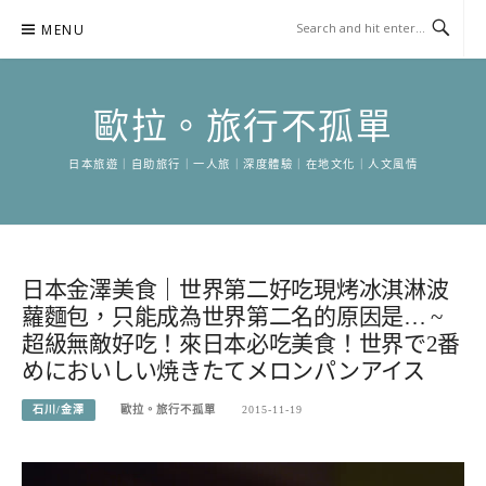
Skip
MENU
to
content
歐拉。旅行不孤單
日本旅遊｜自助旅行｜一人旅｜深度體驗｜在地文化｜人文風情
日本金澤美食｜世界第二好吃現烤冰淇淋波
蘿麵包，只能成為世界第二名的原因是… ~
超級無敵好吃！來日本必吃美食！世界で2番
めにおいしい焼きたてメロンパンアイス
石川/金澤
歐拉。旅行不孤單
2015-11-19