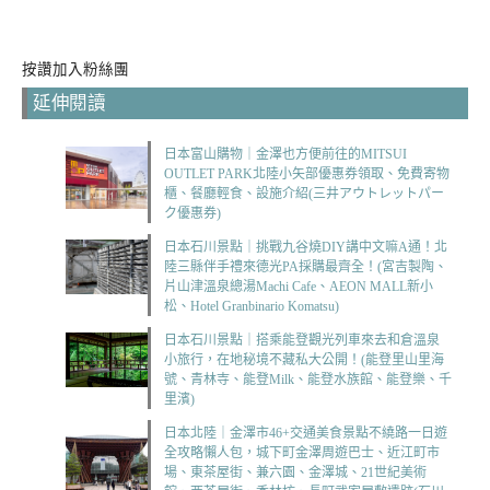
按讚加入粉絲團
延伸閱讀
日本富山購物｜金澤也方便前往的MITSUI
OUTLET PARK北陸小矢部優惠券領取、免費寄物
櫃、餐廳輕食、設施介紹(三井アウトレットパー
ク優惠券)
日本石川景點｜挑戰九谷燒DIY講中文嘛A通！北
陸三縣伴手禮來德光PA採購最齊全！(宮吉製陶、
片山津溫泉總湯Machi Cafe、AEON MALL新小
松、Hotel Granbinario Komatsu)
日本石川景點｜搭乘能登觀光列車來去和倉溫泉
小旅行，在地秘境不藏私大公開！(能登里山里海
號、青林寺、能登Milk、能登水族館、能登樂、千
里濱)
日本北陸｜金澤市46+交通美食景點不繞路一日遊
全攻略懶人包，城下町金澤周遊巴士、近江町市
場、東茶屋街、兼六園、金澤城、21世紀美術