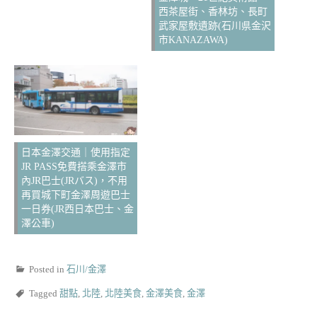
西茶屋街、香林坊、長町
武家屋敷遺跡(石川県金沢
市KANAZAWA)
日本金澤交通｜使用指定
JR PASS免費搭乘金澤市
內JR巴士(JRバス)，不用
再買城下町金澤周遊巴士
一日券(JR西日本巴士、金
澤公車)
Posted in
石川/金澤
Tagged
甜點
,
北陸
,
北陸美食
,
金澤美食
,
金澤