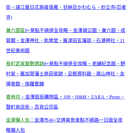
街，諸江屋日式高級落雁、甘納豆かわむら、妙立寺(忍者
寺)
兼六園區
9+景點不繞道全攻略 ~ 金澤城公園、兼六園、成
巽閣、金澤神社、能樂堂、舊津田玄藩邸、石浦神社、21
世紀美術館
長町武家屋敷遺跡
8+景點不繞道全攻略 ~ 老舖紀念館、野
村家、舊加賀藩士高田家跡、足輕資料館、尾山神社、友
禪會館、伽羅香鋪
香
林坊
~ 金澤逛街購物區，109、H&M、ZARA、Prego、
豎町商店街、百貨公司區
金澤懶人包
：金澤市46+交通美食景點不繞路一日遊全攻
略懶人包