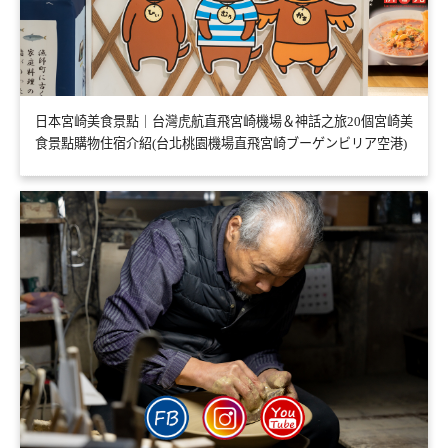
日本宮崎美食景點｜台灣虎航直飛宮崎機場＆神話之旅20個宮崎美
食景點購物住宿介紹(台北桃園機場直飛宮崎ブーゲンビリア空港)