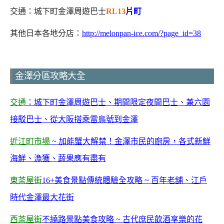
交通：城下町金澤周遊巴士
RL13
片町
其他日本各地分店：
http://melonpan-ice.com/?page_id=38
金澤分區攻略大全
交通
：城下町金澤周遊巴士、期間限定夜間巴士、兼六園
接駁巴士、從大阪搭乘雷鳥號到金澤
近江町市場
~ 加能蟹大解禁！金澤市民的廚房，各式新鮮
海鮮、漁獲、蔬果應有盡有
東茶屋街
16+美食景點傳統體驗全攻略 ~ 百年老舖、江戶
時代金澤最大花街
西茶屋街
不繞路景點美食攻略 ~ 古代庶民飲酒享樂的花