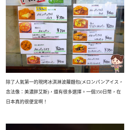
除了人氣第一的現烤冰淇淋波蘿麵包(メロンパンアイス，
念法像：美濃胖艾斯)，還有很多選擇。
一個350日幣，在
日本真的很便宜啊！