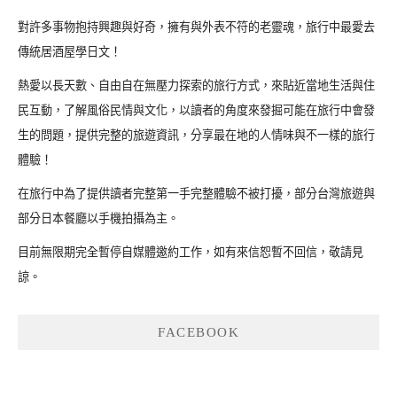
對許多事物抱持興趣與好奇，擁有與外表不符的老靈魂，旅行中最愛去
傳統居酒屋學日文！
熱愛以長天數、自由自在無壓力探索的旅行方式，來貼近當地生活與住
民互動，了解風俗民情與文化，以讀者的角度來發掘可能在旅行中會發
生的問題，提供完整的旅遊資訊，分享最在地的人情味與不一樣的旅行
體驗！
在旅行中為了提供讀者完整第一手完整體驗不被打擾，部分台灣旅遊與
部分日本餐廳以手機拍攝為主。
目前無限期完全暫停自媒體邀約工作，如有來信恕暫不回信，敬請見
諒。
FACEBOOK