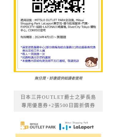
無分潤，好康提供給讀者使用
日本三井OUTLET爵士之夢長島
專用優惠券+2張500日圓折價券