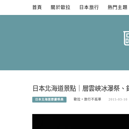
Skip
首頁
關於歐拉
日本旅行
熱門主題
to
content
日本北海道景點｜層雲峽冰瀑祭、
歐拉。旅行不孤單
2015-03-10
日本北海道節慶祭典