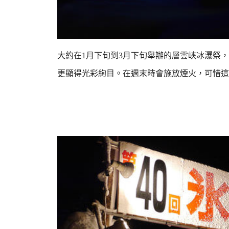
大約在1月下旬到3月下旬舉辦的層雲峽冰瀑祭
更顯得光彩絢目。
在週末時會施放煙火，可惜這