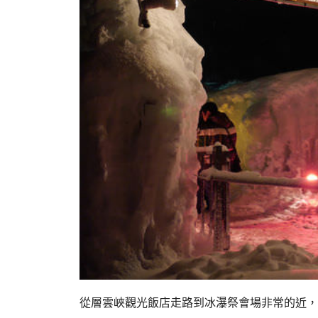
從層雲峽觀光飯店走路到冰瀑祭會場非常的近，