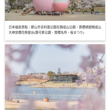
日本福島景點｜郡山市吉利蛋公園在開成山公園，賞櫻順遊開成山
大神宮櫻花祭屋台(寶可夢公園、賞櫻名所、桜まつり)