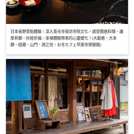
日本長野景點體驗｜深入善光寺宿坊寺院文化，感受精進料理、護
摩祈願、抄經祈福、坐禪體驗帶來的心靈變化！(大勸進、大本
願、經藏、山門、淵之坊、お寺カフェ早齋寺粥御膳)