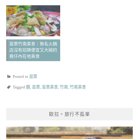
苗栗竹南美食｜無名火鍋
店沒有招牌便宜又大碗的
巷仔內在地美食
Posted in
苗栗
Tagged
麵
,
苗栗
,
苗栗美食
,
竹南
,
竹南美食
歐拉。旅行不孤單