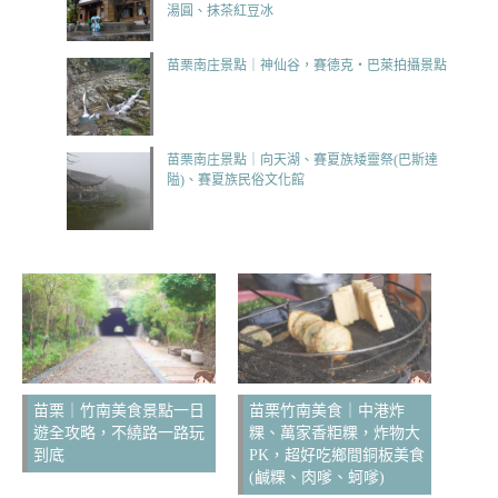
湯圓、抹茶紅豆冰
苗栗南庄景點｜神仙谷，賽德克‧巴萊拍攝景點
苗栗南庄景點｜向天湖、賽夏族矮靈祭(巴斯達
隘)、賽夏族民俗文化館
苗栗｜竹南美食景點一日
苗栗竹南美食｜中港炸
遊全攻略，不繞路一路玩
粿、萬家香粔粿，炸物大
到底
PK，超好吃鄉間銅板美食
(鹹粿、肉嗲、蚵嗲)