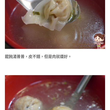
餛飩湯普普，皮不錯，但是肉就還好。