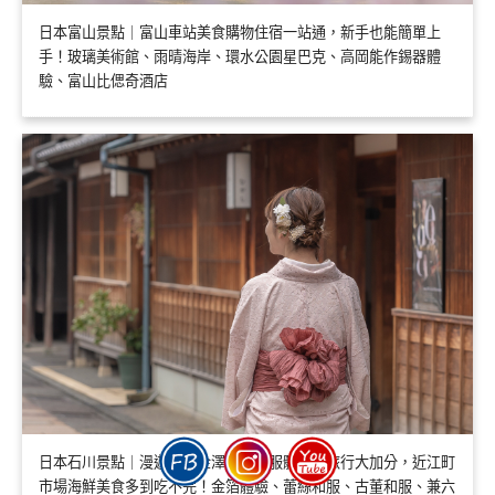
日本富山景點｜富山車站美食購物住宿一站通，新手也能簡單上
手！玻璃美術館、雨晴海岸、環水公園星巴克、高岡能作錫器體
驗、富山比偲奇酒店
日本石川景點｜漫遊古都金澤大推和服體驗為旅行大加分，近江町
市場海鮮美食多到吃不完！金箔體驗、蕾絲和服、古董和服、兼六