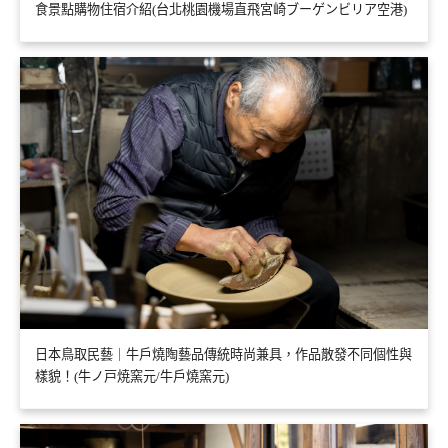
食景點購物住宿介紹(台北桃園機場直飛宮崎ブーゲンビリア空港)
日本鳥取民藝｜牛戶燒陶藝品傳統時尚兼具，作品散發不同個性與
樣貌！(牛ノ戸焼窯元/牛戶燒窯元)