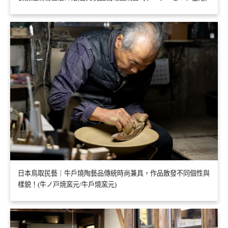
日本鳥取民藝｜牛戶燒陶藝品傳統時尚兼具，作品散發不同個性與
樣貌！(牛ノ戸焼窯元/牛戶燒窯元)