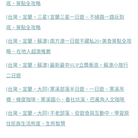
底，景點全攻略
[台灣‧宜蘭‧三星] 宜蘭三星一日遊 ~ 不繞路一路玩到
底，景點全攻略
[台灣‧宜蘭‧蘇澳] 南方澳一日遊不藏私20+美食景點全攻
略 ~ 在地人超激推薦
[台灣‧宜蘭‧蘇澳] 最新最夯SUP立槳衝浪‧蘇澳小旅行
二日遊
[台灣‧宜蘭‧大同] 寒溪部落半日遊、一日遊 ~ 寒溪吊
橋、幾度咖啡、寒溪國小、番社坑溪、巴萬角人文咖啡
[台灣‧宜蘭‧大同] 不老部落 ~ 從飲食與互動中，學習原
住民族生活態度、生態智慧