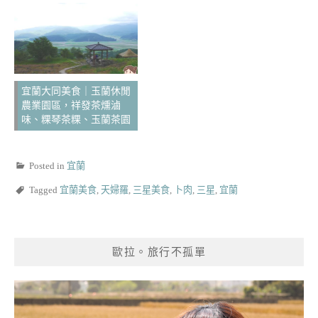
宜蘭大同美食｜玉蘭休閒
農業園區，祥發茶燻滷
味、粿琴茶粿、玉蘭茶園
Posted in
宜蘭
Tagged
宜蘭美食
,
天婦羅
,
三星美食
,
卜肉
,
三星
,
宜蘭
歐拉。旅行不孤單