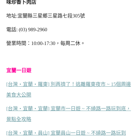
味珍香卜肉店
地址:宜蘭縣三星鄉三星路七段305號
電話: (03) 989-2960
營業時間：10:00-17:30，每周二休。
宜蘭一日遊
[台灣‧宜蘭‧羅東] 別再擠了！逃離羅東夜市 ~ 15個周邊
美食大公開
[台灣‧宜蘭‧宜蘭] 宜蘭市一日遊 ~ 不繞路一路玩到底，
景點全攻略
[台灣‧宜蘭‧員山] 宜蘭員山一日遊 ~ 不繞路一路玩到