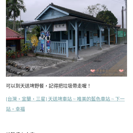
可以到天送埤野餐，記得把垃圾帶走喔！
[台灣‧宜蘭‧三星] 天送埤車站 ~ 唯美的藍色車站 ~ 下一
站‧幸福