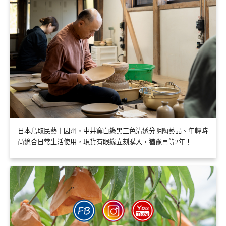
日本鳥取民藝｜因州・中井窯白綠黑三色清透分明陶藝品、年輕時
尚適合日常生活使用，現貨有眼緣立刻購入，猶豫再等2年！