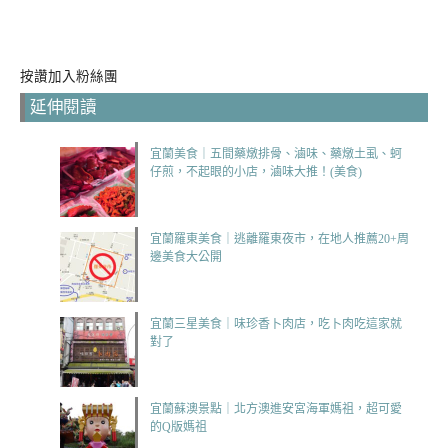
按讚加入粉絲團
延伸閱讀
宜蘭美食｜五間藥燉排骨、滷味、藥燉土虱、蚵
仔煎，不起眼的小店，滷味大推！(美食)
宜蘭羅東美食｜逃離羅東夜市，在地人推薦20+周
邊美食大公開
宜蘭三星美食｜味珍香卜肉店，吃卜肉吃這家就
對了
宜蘭蘇澳景點｜北方澳進安宮海軍媽祖，超可愛
的Q版媽祖