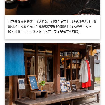
日本長野景點體驗｜深入善光寺宿坊寺院文化，感受精進料理、護
摩祈願、抄經祈福、坐禪體驗帶來的心靈變化！(大勸進、大本
願、經藏、山門、淵之坊、お寺カフェ早齋寺粥御膳)