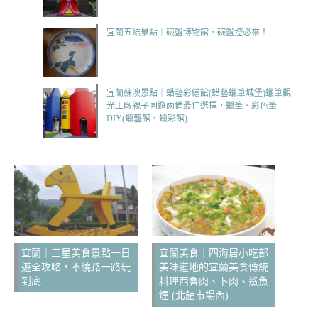
宜蘭五結景點｜碗盤博物館，碗盤控必來！
宜蘭蘇澳景點｜蜡藝彩繪館(蜡藝蠟筆城堡)蠟筆觀
光工廠親子同遊雨備最佳選擇，蠟筆、彩色筆
DIY(蠟藝館、蠟彩館)
宜蘭｜三星美食景點一日
宜蘭美食｜四海居小吃部
遊全攻略，不繞路一路玩
美味道地的宜蘭美食傳統
到底
料理西魯肉、卜肉、鯊魚
煙 (北館市場內)