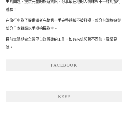
生的問題，提供完整的旅遊資訊，分享最在地的人情味與不一樣的旅行
體驗！
在旅行中為了提供讀者完整第一手完整體驗不被打擾，部分台灣旅遊與
部分日本餐廳以手機拍攝為主。
目前無限期完全暫停自媒體邀約工作，如有來信恕暫不回信，敬請見
諒。
FACEBOOK
KEEP