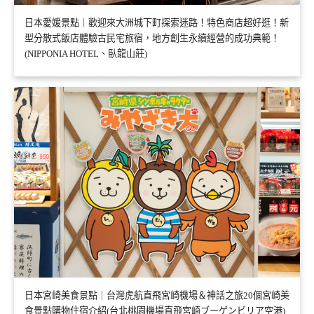
日本愛媛景點｜歡迎來大洲城下町探索迷路！特色商店超好逛！新
型分散式飯店體驗古民宅旅宿，地方創生永續經營的成功典範！
(NIPPONIA HOTEL、臥龍山莊)
日本宮崎美食景點｜台灣虎航直飛宮崎機場＆神話之旅20個宮崎美
食景點購物住宿介紹(台北桃園機場直飛宮崎ブーゲンビリア空港)