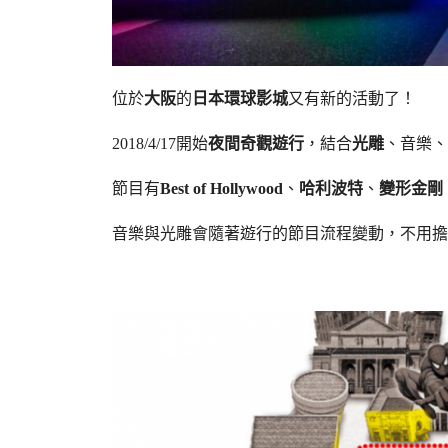
位於
大阪
的
日本環球影城
又有新的活動了！
2018/4/17開始
夜間奇觀遊行
，結合
光雕
、音樂、
節目有
Best of Hollywood
、
哈利波特
、
變形金剛
音樂與光雕會隨著遊行的節目流程變動，不用擔