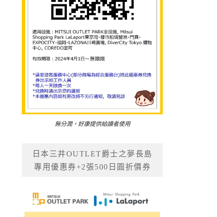
無分潤，好康提供給讀者使用
日本三井OUTLET爵士之夢長島
專用優惠券+2張500日圓折價券