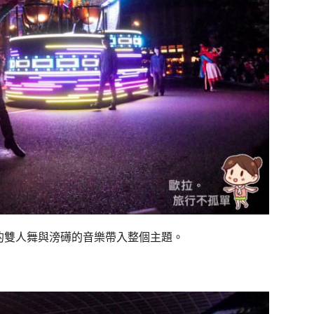
開場，優雅的雙人舞與滂礡的音樂帶入整個主題。