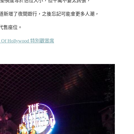
墊長度等於佔位大小，但千萬不要太誇張，
知道新增了夜間遊行，之後忘記可能會更多人潮，
代售座位。
ollywood ​特別​觀賞席