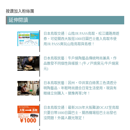
按讚加入粉絲團
延伸閱讀
日本鳥取交通｜山陰JR PASS鳥取、松江鐵路周遊
券，可從關西大阪搭1000日圓巴士進入鳥取市使
用JR PASS爽玩山陰鳥取與島根！
日本鳥取民藝｜牛戶燒陶藝品傳統時尚兼具，作
品散發不同個性與樣貌！(牛ノ戸焼窯元/牛戶燒窯
元)
日本鳥取民藝｜因州・中井窯白綠黑三色清透分
明陶藝品、年輕時尚適合日常生活使用，現貨有
眼緣立刻購入，猶豫再等2年！
日本鳥取交通｜最新2026年大阪難波OCAT至鳥取
只要日幣1000日圓巴士，關西機場搭巴士出發也
沒問題！外國人觀光限定！