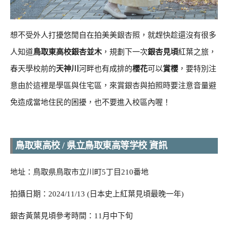
想不受外人打擾悠閒自在拍美美銀杏照，就趕快趁還沒有很多
人知道
鳥取東高校銀杏並木
，規劃下一次
銀杏見頃
紅葉之旅，
春天學校前的
天神川
河畔也有成排的
櫻花
可以
賞櫻
，要特別注
意由於這裡是學區與住宅區，來賞銀杏與拍照時要注意音量避
免造成當地住民的困擾，也不要進入校區內喔！
鳥取東高校 / 県立鳥取東高等学校 資訊
地址：鳥取県鳥取市立川町5丁目210番地
拍攝日期：2024/11/13 (日本史上紅葉見頃最晚一年)
銀杏黃葉見頃參考時間：11月中下旬