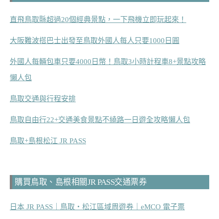
直飛鳥取縣超過20個經典景點，一下飛機立即玩起來！
大阪難波搭巴士出發至鳥取外國人每人只要1000日圓
外國人每輛包車只要4000日幣！鳥取3小時計程車8+景點攻略
懶人包
鳥取交通與行程安排
鳥取自由行22+交通美食景點不繞路一日遊全攻略懶人包
鳥取+島根松江 JR PASS
購買鳥取、島根相關JR PASS交通票券
日本 JR PASS｜鳥取・松江區域周遊券｜eMCO 電子票