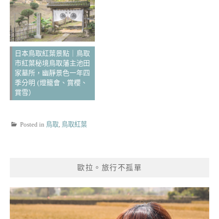
日本鳥取紅葉景點｜鳥取
市紅葉秘境鳥取藩主池田
家墓所，幽靜景色一年四
季分明 (燈籠會、賞櫻、
賞雪）
Posted in
鳥取
,
鳥取紅葉
歐拉。旅行不孤單