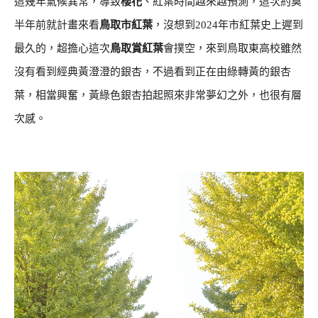
這幾年氣候異常，導致
櫻花
、紅葉時間越來越預測，這次約莫
半年前就計畫來看
鳥取市紅葉
，沒想到2024年市紅葉史上遲到
最久的，超擔心這次
鳥取賞紅葉
會撲空，來到鳥取東高校雖然
沒有看到經典黃澄澄的銀杏，不過看到正在由綠轉黃的銀杏
葉，相當興奮，黃綠色銀杏拍起照來非常夢幻之外，也很有層
次感。