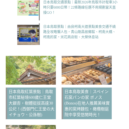
日本鳥取交通景點｜最新2026年鳥取市計程車3小
時只要6000日幣！22條路線任選不用規劃當天直
接GO！
日本鳥取景點｜由良柯南大道景點美食交通不繞
路全攻略懶人包，青山剛昌故鄉館、柯南大橋、
柯南的家‧米花商店街、大榮休息站
日本鳥取紅葉景點｜鳥取
日本鳥取美食｜スペイン
市紅葉秘境600歲仁王堂
石窯パンの家 ボノス
大銀杏，樹體挺拔高達30
(Bonos)在地人推薦美味實
公尺！(西御門仁王堂の大
惠的窯烤麵包，橄欖樹庭
イチョウ、公孫樹)
院中享受悠閒時光！