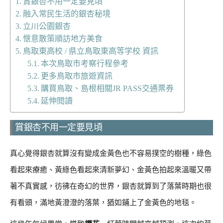
賞銀杏不用一定要見頃
融入常民生活的銀杏秘境
立川公園銀杏
愜意散策順訪地方美食
鳥取東高校 / 県立鳥取東高等学校 資訊
本次鳥取市考察行程參考
更多鳥取市旅遊資訊
購買鳥取、島根相關JR PASS交通票券
延伸閱讀
賞銀杏不用一定要見頃
真心覺得銀杏就算沒有變成金黃色也不容易撲空的樹種，綠色
看起來療癒、黃綠色看起來清新夢幻、金黃色拍起來溫暖又帶
著不真實感，彷彿在奇幻的世界，銀杏就算到了落葉時期也很
有看頭，滿地黃澄澄的落葉，猶如鋪上了金黃色的地毯。