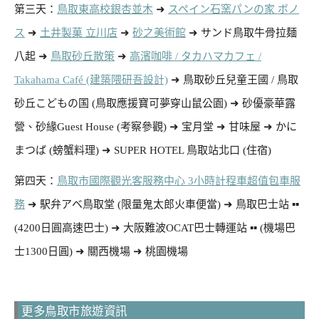
第三天：
鳥取東高校銀杏並木
➜
スペイン石窯パンの家 ボノ
ス
➜
土井製菓 立川店
➜
砂之美術館
➜ サンド鳥取牛骨拉麺
八起 ➜
鳥取砂丘散策
➜
高濱咖啡 / タカハマカフェ /
Takahama Café (建築隈研吾設計)
➜ 鳥取砂丘兒童王國 / 鳥取
砂丘こどもの国 (鳥取應援寶可夢穿山鼠公園) ➜ 砂優豪華露
營、砂緣Guest House (考察參觀) ➜ 宝月堂 ➜ 甘味屋 ➜ かに
まつば (螃蟹料理) ➜ SUPER HOTEL 鳥取站北口 (住宿)
第四天：
鳥取市國際觀光客服務中心 3小時計程車超值包車服
務
➜ 駅弁アベ鳥取堂 (限量鬼太郎火車便當) ➜ 鳥取巴士站­­ ▪︎▪︎
(4200日圓高速巴士) ➜ 大阪難波OCAT巴士轉運站 ▪︎▪︎ (機場巴
士1300日圓) ➜ 關西機場 ➜ 桃園機場
更多鳥取市旅遊資訊