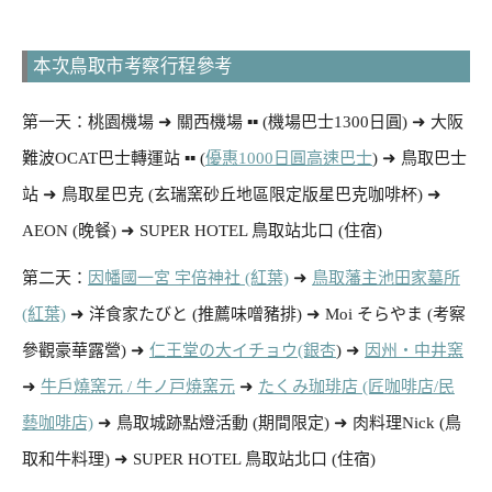
本次鳥取市考察行程參考
第一天：桃園機場 ➜ 關西機場 ▪︎▪︎ (機場巴士1300日圓) ➜ 大阪
難波OCAT巴士轉運站 ▪︎▪︎ (
優惠1000日圓高速巴士
) ➜ 鳥取巴士
站 ➜ 鳥取星巴克 (玄瑞窯砂丘地區限定版星巴克咖啡杯) ➜
AEON (晚餐) ➜ SUPER HOTEL 鳥取站北口 (住宿)
第二天：
因幡國一宮 宇倍神社 (紅葉)
➜
鳥取藩主池田家墓所
(紅葉)
➜ 洋食家たびと (推薦味噌豬排) ➜ Moi そらやま (考察
參觀豪華露營) ➜
仁王堂の大イチョウ(銀杏
) ➜
因州・中井窯
➜
牛戶燒窯元 / 牛ノ戸焼窯元
➜
たくみ珈琲店 (匠咖啡店/民
藝咖啡店)
➜ 鳥取城跡點燈活動 (期間限定) ➜ 肉料理Nick (鳥
取和牛料理) ➜ SUPER HOTEL 鳥取站北口 (住宿)