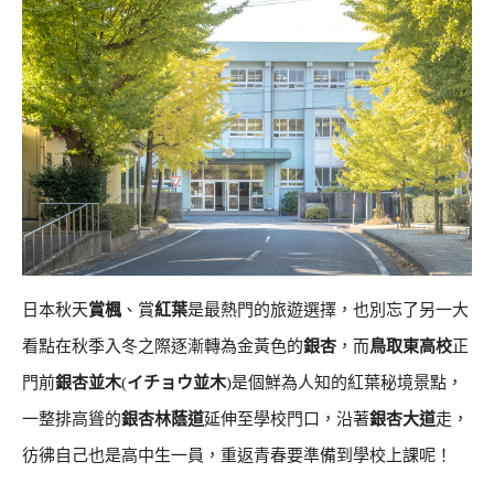
日本秋天
賞楓
、賞
紅葉
是最熱門的旅遊選擇，也別忘了另一大
看點在秋季入冬之際逐漸轉為金黃色的
銀杏
，而
鳥取東高校
正
門前
銀杏並木
(
イチョウ並木
)是個鮮為人知的紅葉秘境景點，
一整排高聳的
銀杏林蔭道
延伸至學校門口，沿著
銀杏大道
走，
彷彿自己也是高中生一員，重返青春要準備到學校上課呢！