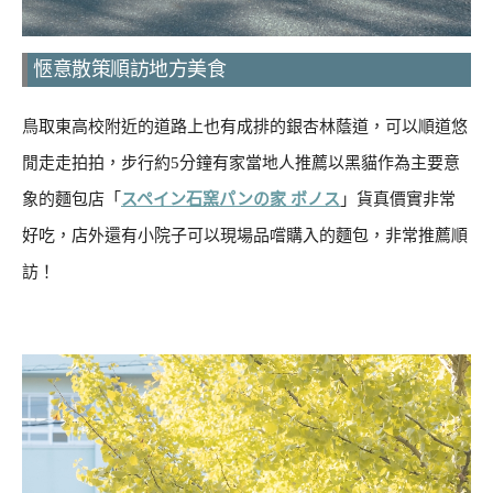
愜意散策順訪地方美食
鳥取東高校附近的道路上也有成排的銀杏林蔭道，可以順道悠
閒走走拍拍，步行約5分鐘有家當地人推薦以黑貓作為主要意
象的麵包店「
スペイン石窯パンの家 ボノス
」貨真價實非常
好吃，店外還有小院子可以現場品嚐購入的麵包，非常推薦順
訪！