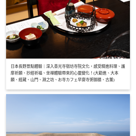
日本長野景點體驗｜深入善光寺宿坊寺院文化，感受精進料理、護
摩祈願、抄經祈福、坐禪體驗帶來的心靈變化！(大勸進、大本
願、經藏、山門、淵之坊、お寺カフェ早齋寺粥御膳、古薰)