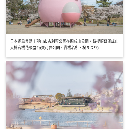
日本福島景點｜郡山市吉利蛋公園在開成山公園，賞櫻順遊開成山
大神宮櫻花祭屋台(寶可夢公園、賞櫻名所、桜まつり)