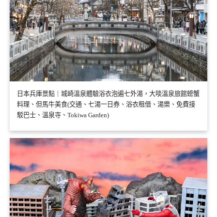
日本兵庫景點｜城崎溫泉體驗浴衣泡遍七外湯，大啖溫泉旅館螃蟹
料理、但馬牛美食(交通、七湯一日券、浴衣租借、湯樂、免費接
駁巴士、溫泉寺、Tokiwa Garden)