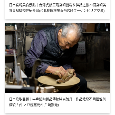
日本宮崎美食景點｜台灣虎航直飛宮崎機場＆神話之旅20個宮崎美
食景點購物住宿介紹(台北桃園機場直飛宮崎ブーゲンビリア空港)
日本鳥取民藝｜牛戶燒陶藝品傳統時尚兼具，作品散發不同個性與
樣貌！(牛ノ戸焼窯元/牛戶燒窯元)