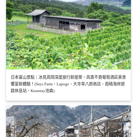
日本富山景點｜冰見高岡深度旅行新提案，高貴不貴葡萄酒莊美食
饗宴新體驗！(Says Farm、Lapoge、大寺幸八郎商店、雨晴海岸道
路休息站、Kurastay池森)