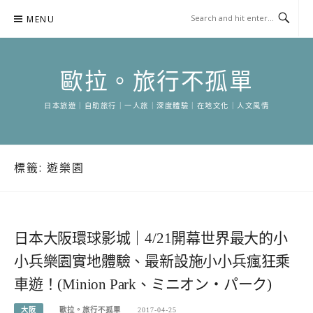
Skip
MENU
to
content
歐拉。旅行不孤單
日本旅遊｜自助旅行｜一人旅｜深度體驗｜在地文化｜人文風情
標籤:
遊樂園
日本大阪環球影城｜4/21開幕世界最大的小
小兵樂園實地體驗、最新設施小小兵瘋狂乘
車遊！(Minion Park、ミニオン・パーク)
大阪
歐拉。旅行不孤單
2017-04-25