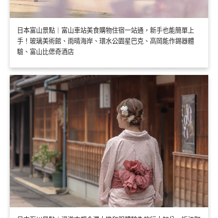
日本富山景點｜富山車站美食購物住宿一站通，新手也能簡單上
手！玻璃美術館、雨晴海岸、環水公園星巴克、高岡能作錫器體
驗、富山比偲奇酒店