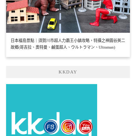
日本福島景點｜須賀川市超人力霸王小鎮攻略，特攝之神圓谷英二
故鄉(哥吉拉、奧特曼、鹹蛋超人、ウルトラマン、Ultraman)
KKDAY