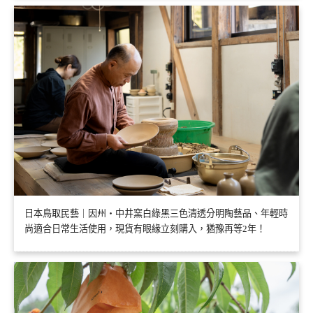
日本鳥取民藝｜因州・中井窯白綠黑三色清透分明陶藝品、年輕時
尚適合日常生活使用，現貨有眼緣立刻購入，猶豫再等2年！