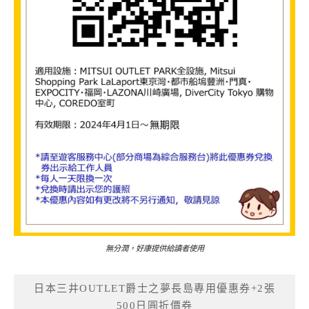
無分潤，好康提供給讀者使用
日本三井OUTLET爵士之夢長島專用優惠券+2張
500日圓折價券