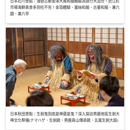
日本石川景點｜漫遊古都金澤大推和服體驗為旅行大加分，近江町
市場海鮮美食多到吃不完！金箔體驗、蕾絲和服、古董和服、兼六
園、兼六亭
日本秋田景點｜生剝鬼到底是神還是鬼？深入探訪男鹿地區生剝大
神文化祭儀(ナマハゲ、生剝館、男鹿真山傳承館、五風生剝大鼓)