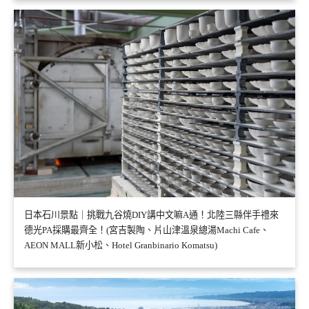
日本石川景點｜挑戰九谷燒DIY講中文嘛A通！北陸三縣伴手禮來
德光PA採購最齊全！(宮吉製陶、片山津溫泉總湯Machi Cafe、
AEON MALL新小松、Hotel Granbinario Komatsu)