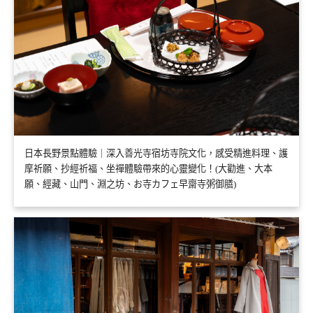
日本長野景點體驗｜深入善光寺宿坊寺院文化，感受精進料理、護
摩祈願、抄經祈福、坐禪體驗帶來的心靈變化！(大勸進、大本
願、經藏、山門、淵之坊、お寺カフェ早齋寺粥御膳)