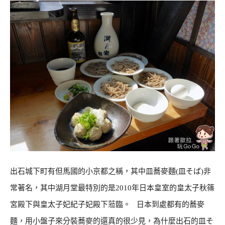
出石城下町有但馬國的小京都之稱，其中皿蕎麥麵(皿そば)非
常著名，其中湖月堂最特別的是2010年日本皇室的皇太子秋篠
宮殿下與皇太子妃紀子妃殿下蒞臨。 日本到處都有的蕎麥
麵，用小盤子來分裝蕎麥的還真的很少見，為什麼出石的皿そ