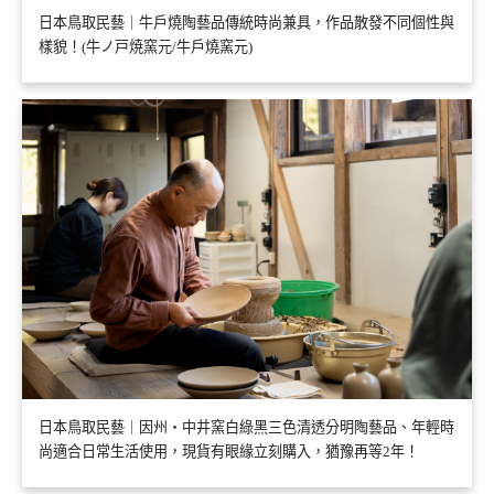
日本鳥取民藝｜牛戶燒陶藝品傳統時尚兼具，作品散發不同個性與
樣貌！(牛ノ戸焼窯元/牛戶燒窯元)
日本鳥取民藝｜因州・中井窯白綠黑三色清透分明陶藝品、年輕時
尚適合日常生活使用，現貨有眼緣立刻購入，猶豫再等2年！