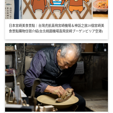
日本宮崎美食景點｜台灣虎航直飛宮崎機場＆神話之旅20個宮崎美
食景點購物住宿介紹(台北桃園機場直飛宮崎ブーゲンビリア空港)