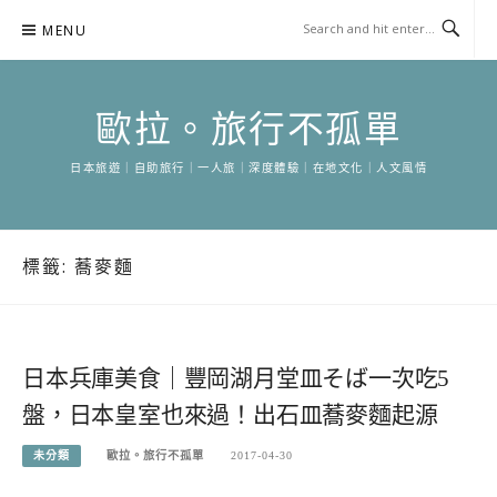
Skip
MENU
to
content
歐拉。旅行不孤單
日本旅遊｜自助旅行｜一人旅｜深度體驗｜在地文化｜人文風情
標籤:
蕎麥麵
日本兵庫美食｜豐岡湖月堂皿そば一次吃5
盤，日本皇室也來過！出石皿蕎麥麵起源
未分類
歐拉。旅行不孤單
2017-04-30