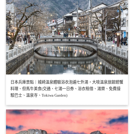
日本兵庫景點｜城崎溫泉體驗浴衣泡遍七外湯，大啖溫泉旅館螃蟹
料理、但馬牛美食(交通、七湯一日券、浴衣租借、湯樂、免費接
駁巴士、溫泉寺、Tokiwa Garden)