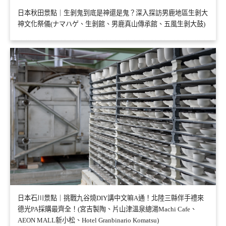
日本秋田景點｜生剝鬼到底是神還是鬼？深入探訪男鹿地區生剝大
神文化祭儀(ナマハゲ、生剝館、男鹿真山傳承館、五風生剝大鼓)
日本石川景點｜挑戰九谷燒DIY講中文嘛A通！北陸三縣伴手禮來
德光PA採購最齊全！(宮吉製陶、片山津溫泉總湯Machi Cafe、
AEON MALL新小松、Hotel Granbinario Komatsu)