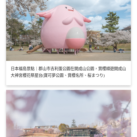
日本福島景點｜郡山市吉利蛋公園在開成山公園，賞櫻順遊開成山
大神宮櫻花祭屋台(寶可夢公園、賞櫻名所、桜まつり)