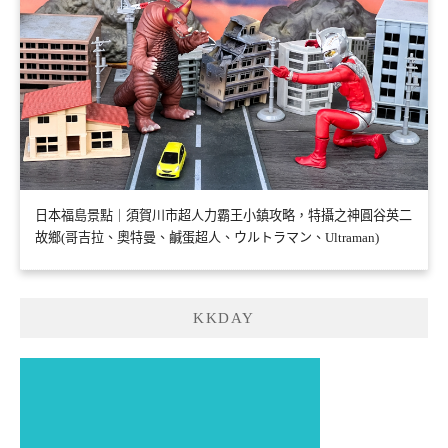
日本福島景點｜須賀川市超人力霸王小鎮攻略，特攝之神圓谷英二
故鄉(哥吉拉、奧特曼、鹹蛋超人、ウルトラマン、Ultraman)
KKDAY