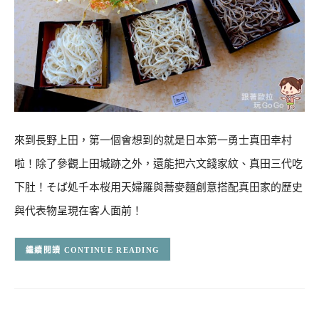
來到長野上田，第一個會想到的就是日本第一勇士真田幸村
啦！除了參觀上田城跡之外，還能把六文錢家紋、真田三代吃
下肚！そば処千本桜用天婦羅與蕎麥麵創意搭配真田家的歷史
與代表物呈現在客人面前！
CONTINUE READING