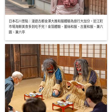
日本石川景點｜漫遊古都金澤大推和服體驗為旅行大加分，近江町
市場海鮮美食多到吃不完！金箔體驗、蕾絲和服、古董和服、兼六
園、兼六亭