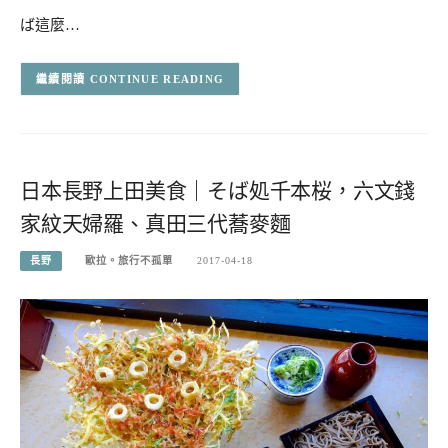
ば這麼…
CONTINUE READING
日本長野上田美食｜そば処千本桜，六文錢
家紋天婦羅、真田三代蕎麥麵
長野
歐拉。旅行不孤單
2017-04-18