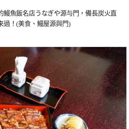
的鰻魚飯名店うなぎや源与門，備長炭火直
過！(美食、鰻屋源與門)