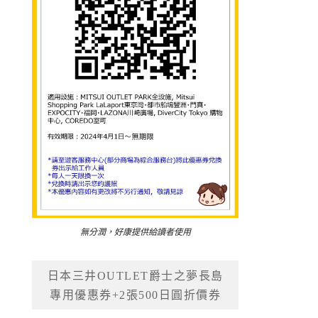
無分潤，好康提供給讀者使用
日本三井OUTLET爵士之夢長島
專用優惠券+2張500日圓折價券