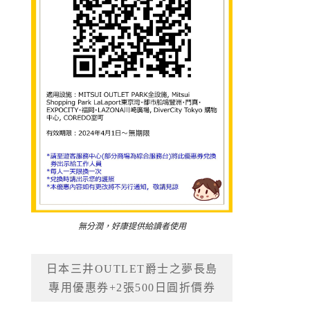
無分潤，好康提供給讀者使用
日本三井OUTLET爵士之夢長島
專用優惠券+2張500日圓折價券