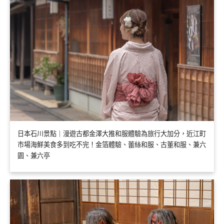
日本石川景點｜漫遊古都金澤大推和服體驗為旅行大加分，近江町
市場海鮮美食多到吃不完！金箔體驗、蕾絲和服、古董和服、兼六
園、兼六亭