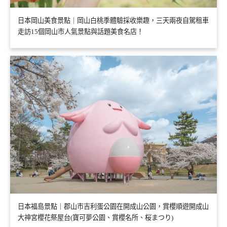
日本岡山美食景點｜岡山白桃季體驗採收樂趣，三天兩夜自駕租車
走訪15個岡山市人氣景點與話題美食名店！
日本福島景點｜郡山市吉利蛋公園在開成山公園，賞櫻順遊開成山
大神宮櫻花祭屋台(寶可夢公園、賞櫻名所、桜まつり)