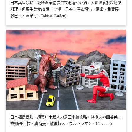
日本兵庫景點｜城崎溫泉體驗浴衣泡遍七外湯，大啖溫泉旅館螃蟹
料理、但馬牛美食(交通、七湯一日券、浴衣租借、湯樂、免費接
駁巴士、溫泉寺、Tokiwa Garden)
日本福島景點｜須賀川市超人力霸王小鎮攻略，特攝之神圓谷英二
故鄉(哥吉拉、奧特曼、鹹蛋超人、ウルトラマン、Ultraman)