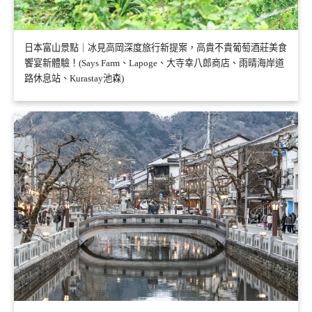
日本富山景點｜冰見高岡深度旅行新提案，高貴不貴葡萄酒莊美食
饗宴新體驗！(Says Farm、Lapoge、大寺幸八郎商店、雨晴海岸道
路休息站、Kurastay池森)