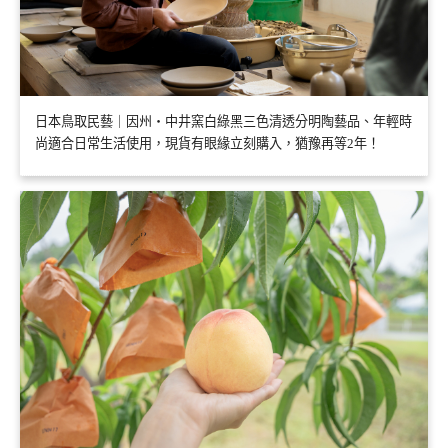
日本鳥取民藝｜因州・中井窯白綠黑三色清透分明陶藝品、年輕時
尚適合日常生活使用，現貨有眼緣立刻購入，猶豫再等2年！