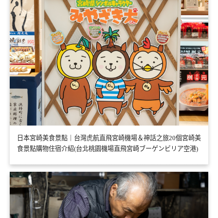
日本宮崎美食景點｜台灣虎航直飛宮崎機場＆神話之旅20個宮崎美
食景點購物住宿介紹(台北桃園機場直飛宮崎ブーゲンビリア空港)