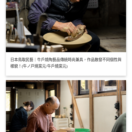
日本鳥取民藝｜牛戶燒陶藝品傳統時尚兼具，作品散發不同個性與
樣貌！(牛ノ戸焼窯元/牛戶燒窯元)