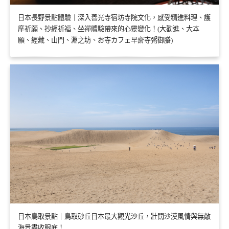
日本長野景點體驗｜深入善光寺宿坊寺院文化，感受精進料理、護
摩祈願、抄經祈福、坐禪體驗帶來的心靈變化！(大勸進、大本
願、經藏、山門、淵之坊、お寺カフェ早齋寺粥御膳)
日本鳥取景點｜鳥取砂丘日本最大觀光沙丘，壯闊沙漠風情與無敵
海景盡收眼底！