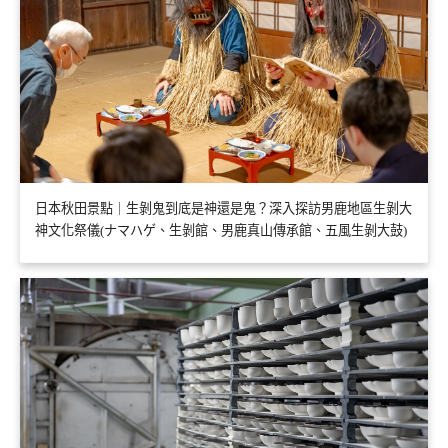
日本秋田景點｜生剝鬼到底是神還是鬼？深入探訪男鹿地區生剝大
神文化祭儀(ナマハゲ、生剝館、男鹿真山傳承館、五風生剝大鼓)