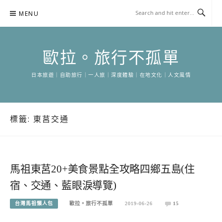
Skip
MENU
to
content
歐拉。旅行不孤單
日本旅遊｜自助旅行｜一人旅｜深度體驗｜在地文化｜人文風情
標籤:
東莒交通
馬祖東莒20+美食景點全攻略四鄉五島(住
宿、交通、藍眼淚導覽)
台灣馬祖懶人包
歐拉。旅行不孤單
2019-06-26
15