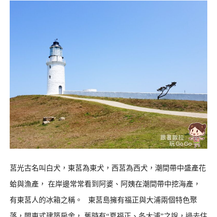
莒光古名叫白犬，東莒為東犬，西莒為西犬，潮間帶中盛產花
蛤與漁產， 在岸邊常常看到阿婆、阿姨在潮間帶中挖海產，
有東莒人的冰箱之稱。 東莒島擁有福正與大浦兩個特色聚
落，閩東式建築房舍， 舊時有“夏福正、冬大浦”之說，過去住