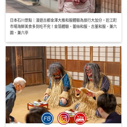
日本石川景點｜漫遊古都金澤大推和服體驗為旅行大加分，近江町
市場海鮮美食多到吃不完！金箔體驗、蕾絲和服、古董和服、兼六
園、兼六亭