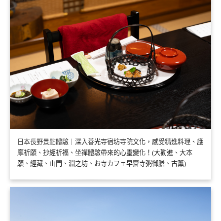
日本長野景點體驗｜深入善光寺宿坊寺院文化，感受精進料理、護
摩祈願、抄經祈福、坐禪體驗帶來的心靈變化！(大勸進、大本
願、經藏、山門、淵之坊、お寺カフェ早齋寺粥御膳、古薰)