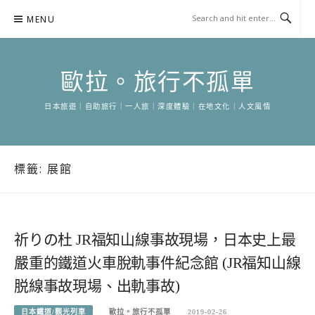
Skip
MENU
to
content
歐拉。旅行不孤單
日本旅遊｜自助旅行｜一人旅｜深度體驗｜在地文化｜人文風情
標籤:
展館
祈りの杜 JR福知山線事故現場，日本史上最
嚴重的鐵道火車脫軌事件紀念館 (JR福知山線
脱線事故現場、出軌事故)
日本鐵道/觀光列車
歐拉。旅行不孤單
2019-02-26