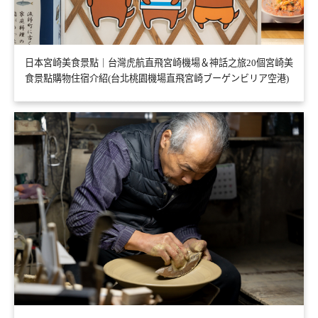
日本宮崎美食景點｜台灣虎航直飛宮崎機場＆神話之旅20個宮崎美
食景點購物住宿介紹(台北桃園機場直飛宮崎ブーゲンビリア空港)