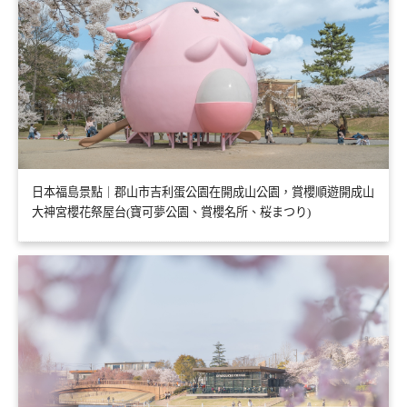
日本福島景點｜郡山市吉利蛋公園在開成山公園，賞櫻順遊開成山
大神宮櫻花祭屋台(寶可夢公園、賞櫻名所、桜まつり)