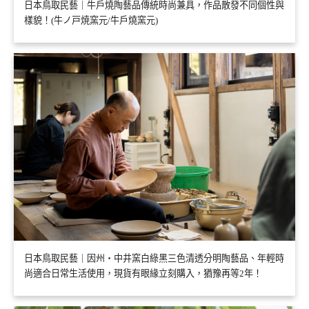
日本鳥取民藝｜牛戶燒陶藝品傳統時尚兼具，作品散發不同個性與
樣貌！(牛ノ戸焼窯元/牛戶燒窯元)
日本鳥取民藝｜因州・中井窯白綠黑三色清透分明陶藝品、年輕時
尚適合日常生活使用，現貨有眼緣立刻購入，猶豫再等2年！